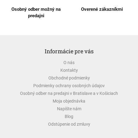
Osobný odber možný na
Overené zákazníkmi
predajni
Z
á
Informácie pre vás
p
ä
O nás
t
Kontakty
i
e
Obchodné podmienky
Podmienky ochrany osobných údajov
Osobný odber na predajni v Bratislave a v Košiciach
Moja objednávka
Napíšte nám
Blog
Odstúpenie od zmluvy