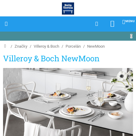
Prejsť
na
obsah
NÁKU
KOŠÍK
Domov
/
Značky
/
Villeroy & Boch
/
Porcelán
/
NewMoon
Villeroy & Boch NewMoon