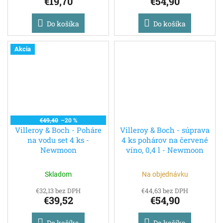
€19,70
€54,90
Do košíka
Do košíka
Akcia
€49,40
–20 %
Villeroy & Boch - Poháre
Villeroy & Boch - súprava
na vodu set 4 ks -
4 ks pohárov na červené
Newmoon
víno, 0,4 l - Newmoon
Skladom
Na objednávku
€32,13 bez DPH
€44,63 bez DPH
€39,52
€54,90
Do košíka
Do košíka