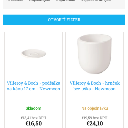
d
e
n
OTVORIŤ FILTER
i
e
V
p
ý
r
p
o
i
d
s
u
p
k
r
t
o
o
d
Villeroy & Boch - podšálka
Villeroy & Boch - hrnček
v
na kávu 17 cm - Newmoon
bez uška - Newmoon
u
k
t
o
Skladom
Na objednávku
v
€13,41 bez DPH
€19,59 bez DPH
€16,50
€24,10