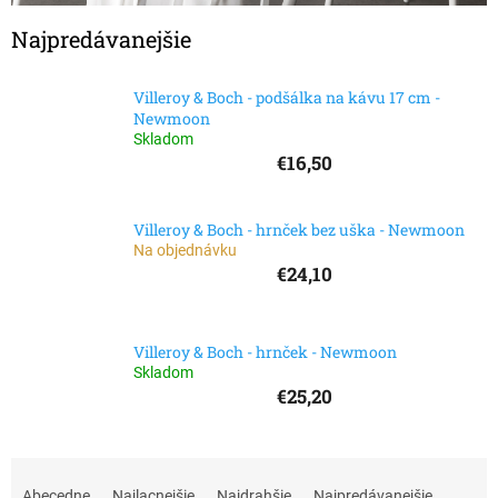
Najpredávanejšie
Villeroy & Boch - podšálka na kávu 17 cm -
Newmoon
Skladom
€16,50
Villeroy & Boch - hrnček bez uška - Newmoon
Na objednávku
€24,10
Villeroy & Boch - hrnček - Newmoon
Skladom
€25,20
R
a
Abecedne
Najlacnejšie
Najdrahšie
Najpredávanejšie