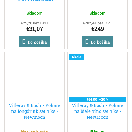
Skladom
Skladom
€25,26 bez DPH
€202,44 bez DPH
€31,07
€249
Do košíka
Do košíka
Akcia
€54,90
–20 %
Villeroy & Boch - Poháre
Villeroy & Boch - Poháre
na longdrink set 4 ks -
na biele víno set 4 ks -
Newmoon
NewMoon
Na objednávku
Skladom