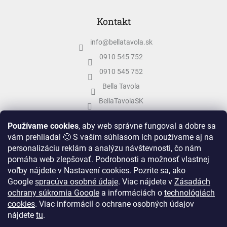
Kontakt
info
@
bellatavola.sk
0910 545 752
0910 545 752
Bella Tavola
BellaTavolaSK
bellatavola.sk
Používame cookies
, aby web správne fungoval a dobre sa
vám prehliadal 🙂 S vaším súhlasom ich používame aj na
personalizáciu reklám a analýzu návštevnosti, čo nám
pomáha web zlepšovať. Podrobnosti a možnosť vlastnej
voľby nájdete v Nastavení cookies.
Pozrite sa, ako
Google
spracúva osobné údaje
.
Viac nájdete v
Zásadách
ochrany súkromia Google
a informáciách o
technológiách
cookies
. Viac informácií o ochrane osobných údajov
nájdete
tu
.