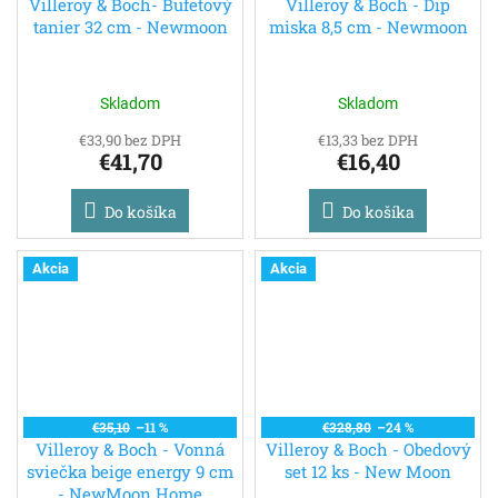
Villeroy & Boch- Bufetový
Villeroy & Boch - Dip
tanier 32 cm - Newmoon
miska 8,5 cm - Newmoon
Skladom
Skladom
€33,90 bez DPH
€13,33 bez DPH
€41,70
€16,40
Do košíka
Do košíka
Akcia
Akcia
€35,10
–11 %
€328,80
–24 %
Villeroy & Boch - Vonná
Villeroy & Boch - Obedový
sviečka beige energy 9 cm
set 12 ks - New Moon
- NewMoon Home