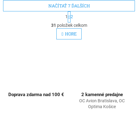
NAČÍTAŤ 7 ĎALŠÍCH
S
1
2
t
O
r
31
položiek celkom
v
á
l
HORE
n
á
k
d
o
v
a
a
c
n
i
i
e
e
p
r
v
k
Doprava zdarma nad 100 €
2 kamenné predajne
y
OC Avion Bratislava, OC
v
Optima Košice
ý
p
i
s
u