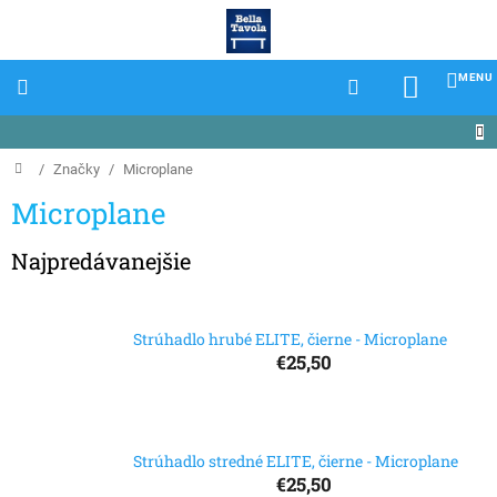
Prejsť
na
obsah
NÁKU
KOŠÍK
Domov
/
Značky
/
Microplane
Microplane
Najpredávanejšie
Strúhadlo hrubé ELITE, čierne - Microplane
€25,50
Strúhadlo stredné ELITE, čierne - Microplane
€25,50