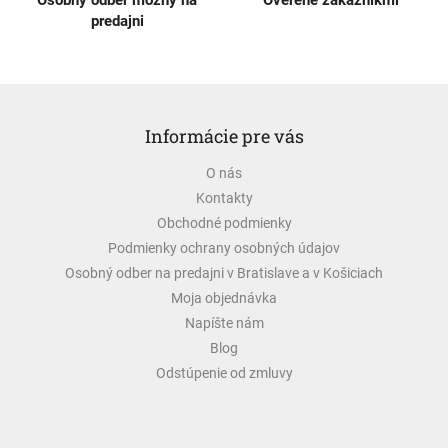
Osobný odber možný na
Overené zákazníkmi
u
predajni
Z
á
Informácie pre vás
p
ä
O nás
t
Kontakty
i
e
Obchodné podmienky
Podmienky ochrany osobných údajov
Osobný odber na predajni v Bratislave a v Košiciach
Moja objednávka
Napíšte nám
Blog
Odstúpenie od zmluvy