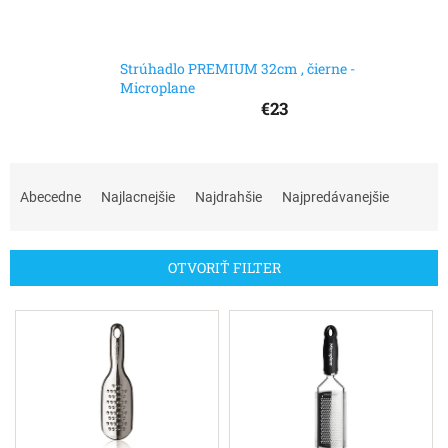
Strúhadlo PREMIUM 32cm , čierne -
Microplane
€23
R
a
Abecedne
Najlacnejšie
Najdrahšie
Najpredávanejšie
d
e
n
OTVORIŤ FILTER
i
e
V
p
ý
r
p
o
i
d
s
u
p
k
r