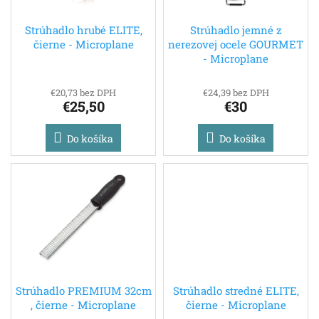
t
o
o
d
Strúhadlo hrubé ELITE,
Strúhadlo jemné z
v
čierne - Microplane
nerezovej ocele GOURMET
u
- Microplane
k
t
o
€20,73 bez DPH
€24,39 bez DPH
€25,50
€30
v
Do košíka
Do košíka
Strúhadlo PREMIUM 32cm
Strúhadlo stredné ELITE,
, čierne - Microplane
čierne - Microplane