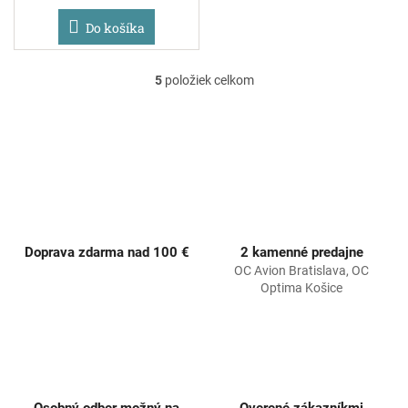
Do košíka
5
položiek celkom
O
v
l
á
d
a
c
i
e
p
Doprava zdarma nad 100 €
2 kamenné predajne
r
OC Avion Bratislava, OC
v
Optima Košice
k
y
v
ý
p
i
s