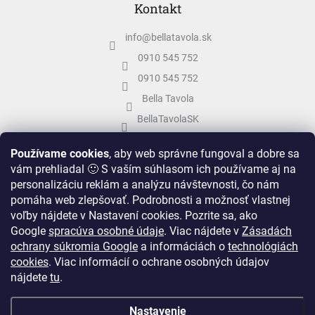
Kontakt
info
@
bellatavola.sk
0910 545 752
0910 545 752
Bella Tavola
BellaTavolaSK
bellatavola.sk
Používame cookies
, aby web správne fungoval a dobre sa
vám prehliadal 🙂 S vaším súhlasom ich používame aj na
personalizáciu reklám a analýzu návštevnosti, čo nám
pomáha web zlepšovať. Podrobnosti a možnosť vlastnej
voľby nájdete v Nastavení cookies.
Pozrite sa, ako
Google
spracúva osobné údaje
.
Viac nájdete v
Zásadách
ochrany súkromia Google
a informáciách o
technológiách
cookies
. Viac informácií o ochrane osobných údajov
nájdete
tu
.
Vytvoril Shoptet
&
Nastavenie