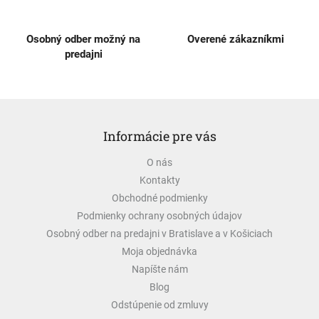
p
i
s
Osobný odber možný na
Overené zákazníkmi
u
predajni
Z
á
Informácie pre vás
p
ä
O nás
t
Kontakty
i
e
Obchodné podmienky
Podmienky ochrany osobných údajov
Osobný odber na predajni v Bratislave a v Košiciach
Moja objednávka
Napíšte nám
Blog
Odstúpenie od zmluvy