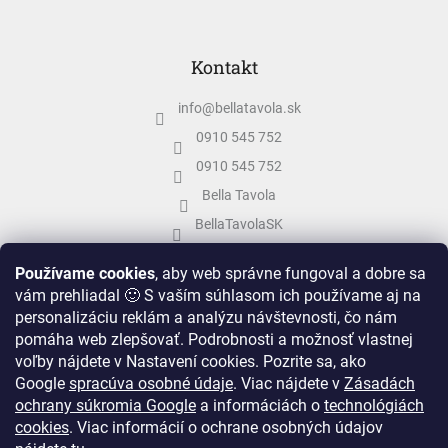
Kontakt
info
@
bellatavola.sk
0910 545 752
0910 545 752
Bella Tavola
BellaTavolaSK
bellatavola.sk
Používame cookies
, aby web správne fungoval a dobre sa
vám prehliadal 🙂 S vaším súhlasom ich používame aj na
personalizáciu reklám a analýzu návštevnosti, čo nám
pomáha web zlepšovať. Podrobnosti a možnosť vlastnej
voľby nájdete v Nastavení cookies.
Pozrite sa, ako
Google
spracúva osobné údaje
.
Viac nájdete v
Zásadách
ochrany súkromia Google
a informáciách o
technológiách
cookies
. Viac informácií o ochrane osobných údajov