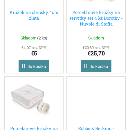
t
o
o
d
Krúžok na obrúsky 4cm
Porcelánové krúžky na
v
zlatá
servítky set 4 ks Dorothy -
u
Nuvole di Stoffa
k
t
o
Skladom
(
2 ks
)
Skladom
v
€4,07 bez DPH
€20,89 bez DPH
€5
€25,70
Do košíka
Do košíka
Porcelánové krúžky na
Robbe & Berking -