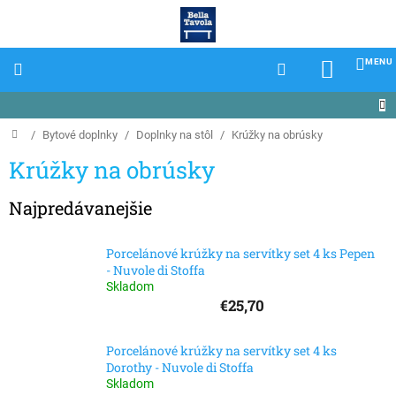
Prejsť
na
obsah
NÁKU
KOŠÍK
Domov
/
Bytové doplnky
/
Doplnky na stôl
/
Krúžky na obrúsky
Krúžky na obrúsky
Najpredávanejšie
Porcelánové krúžky na servítky set 4 ks Pepen
- Nuvole di Stoffa
Skladom
€25,70
Porcelánové krúžky na servítky set 4 ks
Dorothy - Nuvole di Stoffa
Skladom