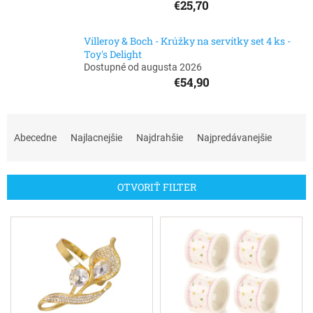
€25,70
Villeroy & Boch - Krúžky na servítky set 4 ks -
Toy's Delight
Dostupné od augusta 2026
€54,90
R
a
Abecedne
Najlacnejšie
Najdrahšie
Najpredávanejšie
d
e
n
OTVORIŤ FILTER
i
e
V
p
ý
r
p
o
i
d
s
u
p
k
r