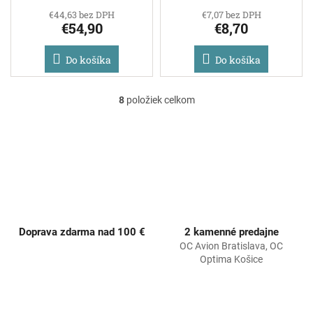
€44,63 bez DPH
€7,07 bez DPH
€54,90
€8,70
Do košíka
Do košíka
8
položiek celkom
O
v
l
á
d
a
c
i
e
p
Doprava zdarma nad 100 €
2 kamenné predajne
r
OC Avion Bratislava, OC
v
Optima Košice
k
y
v
ý