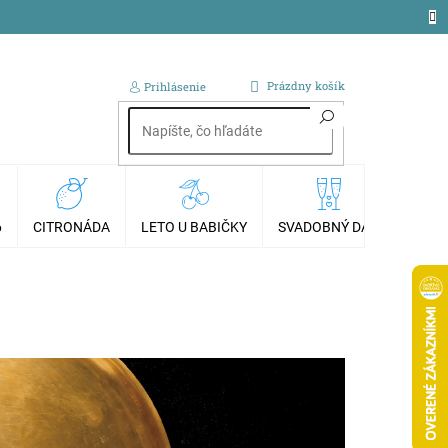
NÁKUPNÝ
Prázdny košík
Prihlásenie
KOŠÍK
6
CITRONÁDA
LETO U BABIČKY
SVADOBNÝ DAR
AKCI