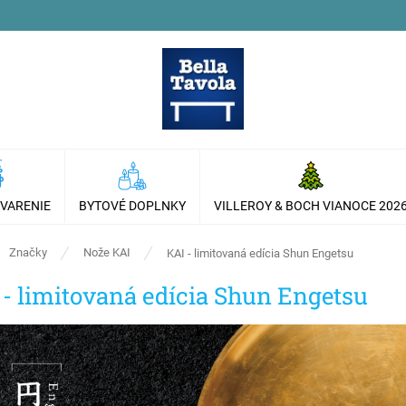
 VARENIE
BYTOVÉ DOPLNKY
VILLEROY & BOCH VIANOCE 202
ov
Značky
Nože KAI
KAI - limitovaná edícia Shun Engetsu
 - limitovaná edícia Shun Engetsu