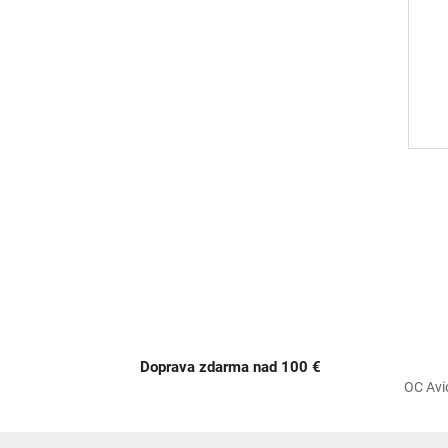
o
v
Doprava zdarma nad 100 €
OC Avi
Z