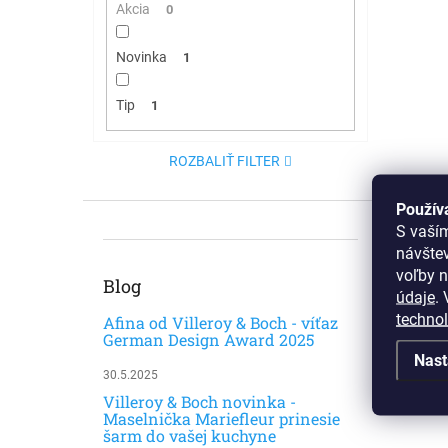
Akcia
0
Novinka
1
Tip
1
ROZBALIŤ FILTER
Použív
S vaší
návšte
voľby n
Blog
údaje
.
V
techno
Afina od Villeroy & Boch - víťaz
German Design Award 2025
Nast
30.5.2025
Najp
Villeroy & Boch novinka -
Maselnička Mariefleur prinesie
šarm do vašej kuchyne