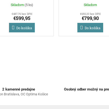
Skladom
(
5 ks
)
Skladom
€487,76 bez DPH
€650,33 bez DPH
€599,95
€799,90
Do košíka
Do košíka
O
v
l
á
d
a
c
i
e
p
2 kamenné predajne
Osobný odber možný na pre
r
on Bratislava, OC Optima Košice
v
k
y