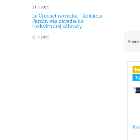
21.5.2025
Le Creuset novinka - Kolekcia
Jardin vás zavedie do
rozkvitnutej záhrady
R
20.5.2025
a
Abece
d
e
V
n
ý
i
No
p
e
Ti
i
p
s
r
p
o
r
d
o
u
d
k
u
t
Ka
k
o
t
v