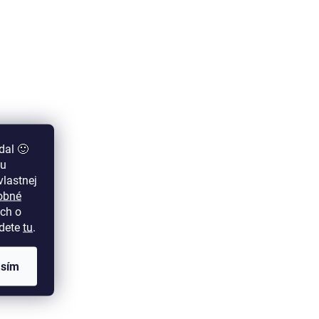
dal 🙂
zu
lastnej
obné
ch o
jdete
tu
.
asím