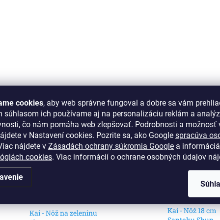
ame cookies
, aby web správne fungoval a dobre sa vám prehlia
m súhlasom ich používame aj na personalizáciu reklám a analý
vnosti, čo nám pomáha web zlepšovať. Podrobnosti a možnosť v
ájdete v Nastavení cookies.
Pozrite sa, ako Google
spracúva os
iac nájdete v
Zásadách ochrany súkromia Google
a informáciá
lógiách cookies
. Viac informácií o ochrane osobných údajov ná
avenie
Súhl
redávanejšie
Kai - Nôž 18 cm
Kai - Nôž na zeleninu
Santoku Shun