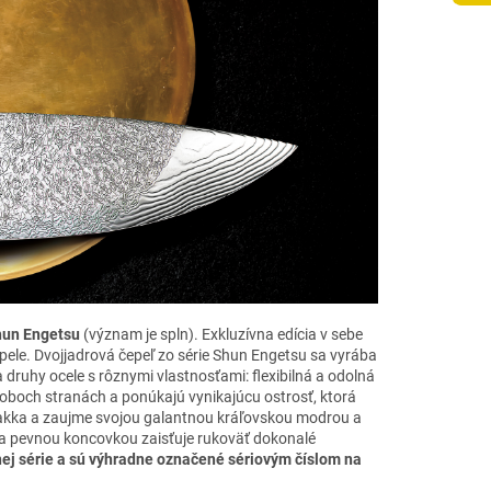
un Engetsu
(význam je spln). Exkluzívna edícia v sebe
epele. Dvojjadrová čepeľ zo série Shun Engetsu sa vyrába
ruhy ocele s rôznymi vlastnosťami: flexibilná a odolná
oboch stranách a ponúkajú vynikajúcu ostrosť, ktorá
pakka a zaujme svojou galantnou kráľovskou modrou a
 a pevnou koncovkou zaisťuje rukoväť dokonalé
nej série a sú výhradne označené sériovým číslom na