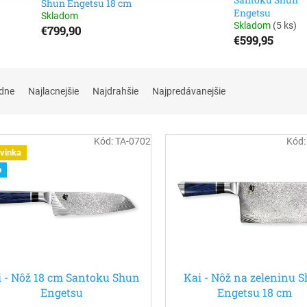
Shun Engetsu 18 cm
Engetsu
Skladom
Skladom
(
5 ks
)
€799,90
€599,95
dne
Najlacnejšie
Najdrahšie
Najpredávanejšie
Kód:
TA-0702
Kód
vinka
p
i - Nôž 18 cm Santoku Shun
Kai - Nôž na zeleninu 
Engetsu
Engetsu 18 cm