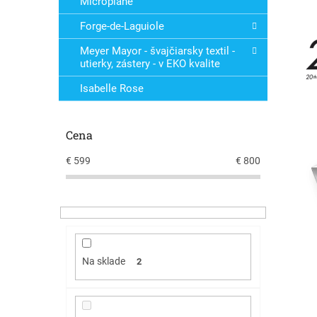
Microplane
Forge-de-Laguiole
Meyer Mayor - švajčiarsky textil -
utierky, zástery - v EKO kvalite
Isabelle Rose
Cena
€
599
€
800
Na sklade
2