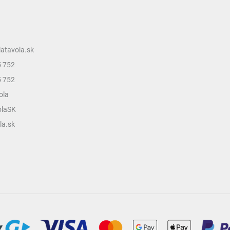
v
ý
p
i
s
latavola.sk
u
5 752
5 752
ola
olaSK
la.sk