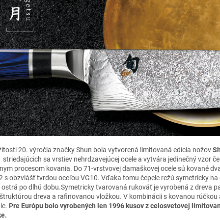
ežitosti 20. výročia značky Shun bola vytvorená limitovaná edícia nožov
Sh
 striedajúcich sa vrstiev nehrdzavejúcej ocele a vytvára jedinečný vzor č
vnym procesom kovania. Do 71-vrstvovej damaškovej ocele sú kované dva d
2 s obzvlášť tvrdou oceľou VG10. Vďaka tomu čepele režú symetricky na 
 ostrá po dlhú dobu.Symetricky tvarovaná rukoväť je vyrobená z dreva 
 štruktúrou dreva a rafinovanou vložkou. V kombinácii s kovanou rúčkou
ie.
Pre Európu bolo vyrobených len 1996 kusov z celosvetovej limitova
e.