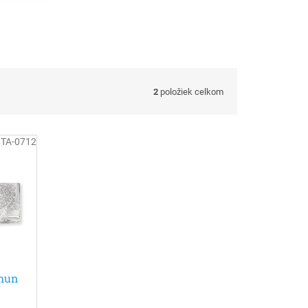
2
položiek celkom
:
TA-0712
Shun