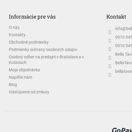
á
p
Informácie pre vás
Kontakt
ä
t
O nás
info
@
bel
i
Kontakty
e
0910 54
Obchodné podmienky
0910 54
Podmienky ochrany osobných údajov
Bella Tav
Osobný odber na predajni v Bratislave a v
Košiciach
BellaTav
Moja objednávka
bellatavo
Napíšte nám
Blog
Odstúpenie od zmluvy