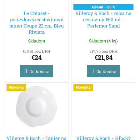
t
o
€27,40
–20 %
o
d
Le Creuset -
Villeroy & Boch - misa na
v
polievkový/cestovinový
cestoviny 650 ml -
u
tanier Coupe 22 cm, Bleu
Perlemor Sand
k
Riviera
t
o
Skladom
Skladom
(
4 ks
)
v
€19,51 bez DPH
€17,76 bez DPH
€24
€21,84
Do košíka
Do košíka
Novinka
Novinka
Villeroy & Boch - Tanier na
Villeroy & Boch - Hlboký