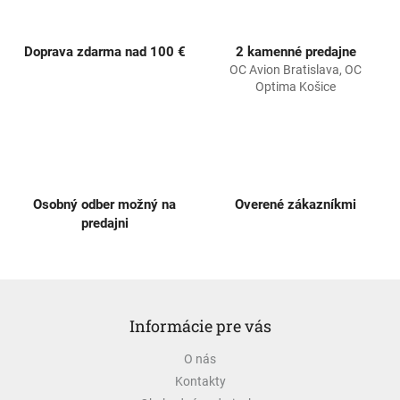
r
v
k
Doprava zdarma nad 100 €
2 kamenné predajne
y
OC Avion Bratislava, OC
v
Optima Košice
ý
p
i
s
u
Osobný odber možný na
Overené zákazníkmi
predajni
Z
á
Informácie pre vás
p
ä
O nás
t
Kontakty
i