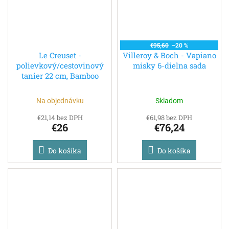
€95,60
–20 %
Le Creuset -
Villeroy & Boch - Vapiano
polievkový/cestovinový
misky 6-dielna sada
tanier 22 cm, Bamboo
Na objednávku
Skladom
€21,14 bez DPH
€61,98 bez DPH
€26
€76,24
Do košíka
Do košíka