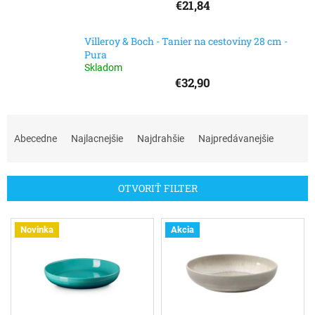
€21,84
Villeroy & Boch - Tanier na cestoviny 28 cm -
Pura
Skladom
€32,90
R
a
Abecedne
Najlacnejšie
Najdrahšie
Najpredávanejšie
d
e
n
OTVORIŤ FILTER
i
e
V
p
Novinka
Akcia
ý
r
p
o
i
d
s
u
p
k
r