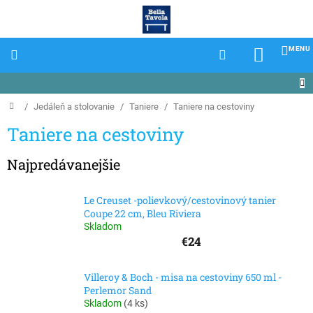
Prejsť
na
obsah
NÁKU
KOŠÍK
Domov
/
Jedáleň a stolovanie
/
Taniere
/
Taniere na cestoviny
Taniere na cestoviny
Najpredávanejšie
Le Creuset -polievkový/cestovinový tanier
Coupe 22 cm, Bleu Riviera
Skladom
€24
Villeroy & Boch - misa na cestoviny 650 ml -
Perlemor Sand
Skladom
(
4 ks
)