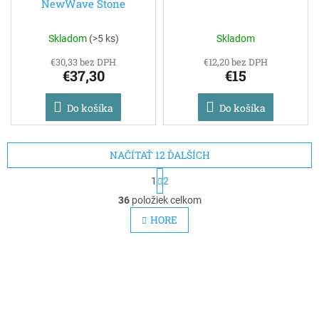
NewWave Stone
Skladom
(
>5 ks
)
Skladom
€30,33 bez DPH
€12,20 bez DPH
€37,30
€15
Do košíka
Do košíka
NAČÍTAŤ 12 ĎALŠÍCH
S
1
2
t
O
r
36
položiek celkom
v
á
l
HORE
n
á
k
d
o
v
a
a
c
n
i
i
e
e
p