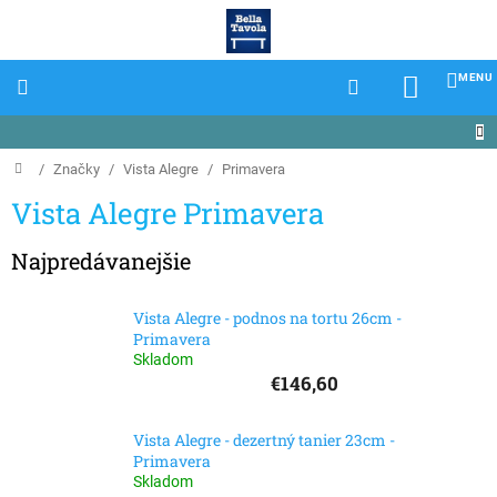
Prejsť
na
obsah
NÁKU
KOŠÍK
Domov
/
Značky
/
Vista Alegre
/
Primavera
Vista Alegre Primavera
Najpredávanejšie
Vista Alegre - podnos na tortu 26cm -
Primavera
Skladom
€146,60
Vista Alegre - dezertný tanier 23cm -
Primavera
Skladom