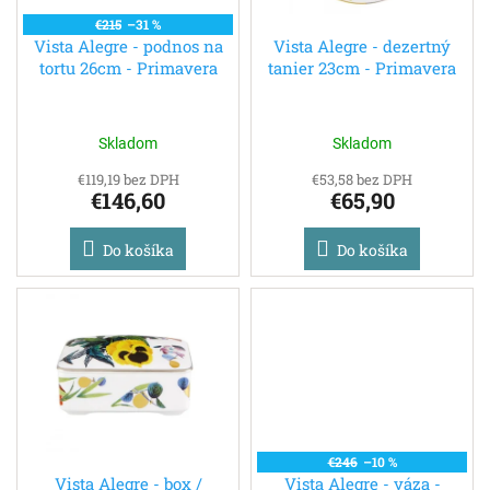
t
o
€215
–31 %
o
d
Vista Alegre - podnos na
Vista Alegre - dezertný
v
tortu 26cm - Primavera
tanier 23cm - Primavera
u
k
t
o
Skladom
Skladom
v
€119,19 bez DPH
€53,58 bez DPH
€146,60
€65,90
Do košíka
Do košíka
€246
–10 %
Vista Alegre - box /
Vista Alegre - váza -