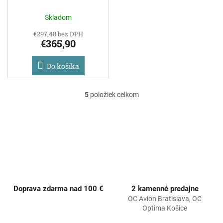
Skladom
€297,48 bez DPH
€365,90
Do košíka
5
položiek celkom
O
v
l
á
d
a
c
i
e
p
Doprava zdarma nad 100 €
2 kamenné predajne
r
OC Avion Bratislava, OC
v
Optima Košice
k
y