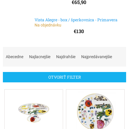
€65,90
Vista Alegre - box / šperkovnica - Primavera
Na objednávku
€130
R
a
Abecedne
Najlacnejšie
Najdrahšie
Najpredávanejšie
d
e
n
OTVORIŤ FILTER
i
e
V
p
ý
r
p
o
i
d
s
u
p
k
r