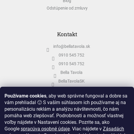
Blog
Odstúpenie od zmluvy
Kontakt
info
@
bellatavola.sk
0910 545 752
0910 545 752
Bella Tavola
BellaTavolaSK
bellatavola.sk
Používame cookies
, aby web správne fungoval a dobre sa
vám prehliadal 🙂 S vaším súhlasom ich používame aj na
personalizáciu reklám a analýzu návštevnosti, čo nám
pomáha web zlepšovať. Podrobnosti a možnosť vlastnej
voľby nájdete v Nastavení cookies.
Pozrite sa, ako
Google
spracúva osobné údaje
.
Viac nájdete v
Zásadách