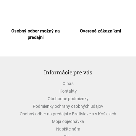
v
ý
p
i
s
Osobný odber možný na
Overené zákazníkmi
u
predajni
Z
á
Informácie pre vás
p
ä
O nás
t
Kontakty
i
e
Obchodné podmienky
Podmienky ochrany osobných údajov
Osobný odber na predajni v Bratislave a v Košiciach
Moja objednávka
Napíšte nám