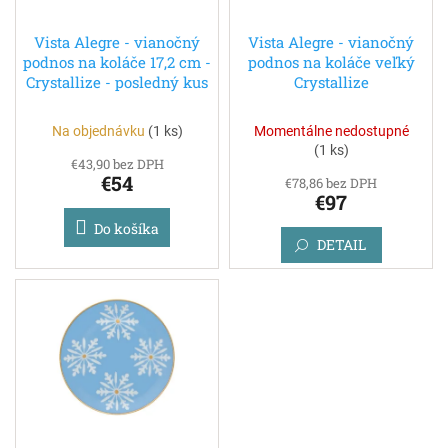
t
o
o
d
Vista Alegre - vianočný
Vista Alegre - vianočný
v
podnos na koláče 17,2 cm -
podnos na koláče veľký
u
Crystallize - posledný kus
Crystallize
k
t
o
Na objednávku
(
1 ks
)
Momentálne nedostupné
v
(
1 ks
)
€43,90 bez DPH
€54
€78,86 bez DPH
€97
Do košíka
DETAIL