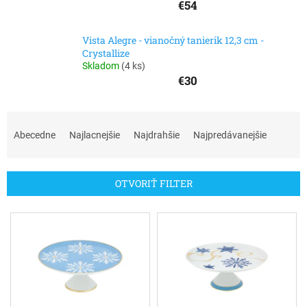
€54
Vista Alegre - vianočný tanierik 12,3 cm -
Crystallize
Skladom
(
4 ks
)
€30
R
a
Abecedne
Najlacnejšie
Najdrahšie
Najpredávanejšie
d
e
n
OTVORIŤ FILTER
i
e
V
p
ý
r
p
o
i
d
s
u
p
k
r