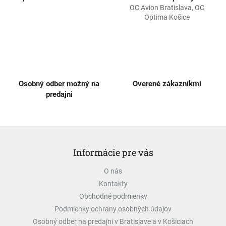
r
OC Avion Bratislava, OC
v
Optima Košice
k
y
v
ý
p
i
s
Osobný odber možný na
Overené zákazníkmi
u
predajni
Z
á
Informácie pre vás
p
ä
O nás
t
Kontakty
i
e
Obchodné podmienky
Podmienky ochrany osobných údajov
Osobný odber na predajni v Bratislave a v Košiciach