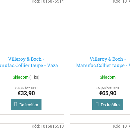
Kód:
1016875514
Kód:
101
Villeroy & Boch -
Villeroy & Boch -
nufac.Collier taupe - Váza
Manufac.Collier taupe -
Carre malá
Carre Veľká
Skladom
(
1 ks
)
Skladom
€26,75 bez DPH
€53,58 bez DPH
€32,90
€65,90
Do košíka
Do košíka
Kód:
1016815513
Kód:
101