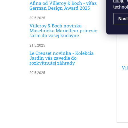
údaje
.
V
Afina od Villeroy & Boch - víťaz
techno
German Design Award 2025
No
Nast
30.5.2025
Villeroy & Boch novinka -
Maselnička Mariefleur prinesie
šarm do vašej kuchyne
21.5.2025
Le Creuset novinka - Kolekcia
Jardin vás zavedie do
rozkvitnutej záhrady
Vi
20.5.2025