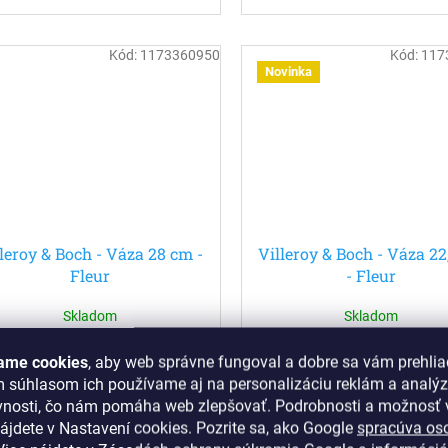
Kód:
1173360950
Kód:
117
Novinka
lleroy & Boch - Váza 28 cm -
Villeroy & Boch - Váza 22
Fleur
- Fleur
Skladom
Skladom
€41,95 bez DPH
€35,69 bez DPH
ame cookies
, aby web správne fungoval a dobre sa vám prehlia
€51,60
€43,90
m súhlasom ich používame aj na personalizáciu reklám a analý
vnosti, čo nám pomáha web zlepšovať. Podrobnosti a možnosť v
Do košíka
Do košíka
ájdete v Nastavení cookies.
Pozrite sa, ako Google
spracúva os