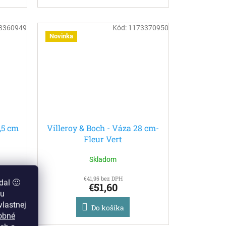
3360949
Kód:
1173370950
Novinka
,5 cm
Villeroy & Boch - Váza 28 cm-
Fleur Vert
Skladom
€41,95 bez DPH
dal 🙂
€51,60
zu
lastnej
Do košíka
obné