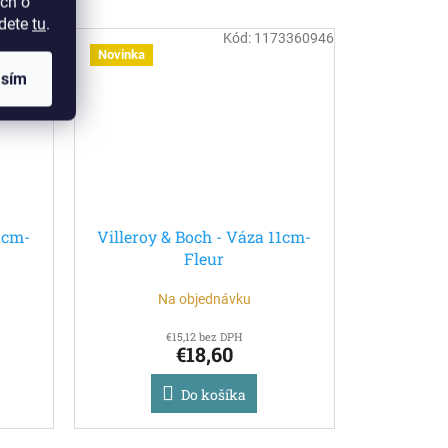
ch o
jdete
tu
.
3370946
Kód:
1173360946
Novinka
asím
1cm-
Villeroy & Boch - Váza 11cm-
Fleur
Na objednávku
€15,12 bez DPH
€18,60
Do košíka