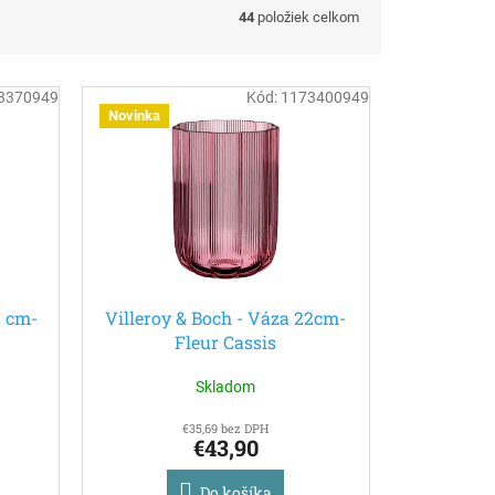
44
položiek celkom
3370949
Kód:
1173400949
Novinka
2 cm-
Villeroy & Boch - Váza 22cm-
Fleur Cassis
Skladom
€35,69 bez DPH
€43,90
Do košíka