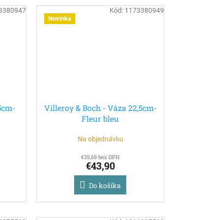
3380947
Kód:
1173380949
Novinka
15cm-
Villeroy & Boch - Váza 22,5cm-
Fleur bleu
Na objednávku
€35,69 bez DPH
€43,90
Do košíka