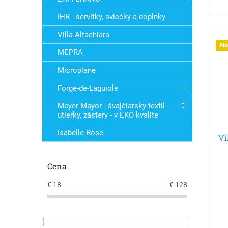
IHR - servítky, sviečky a doplnky
Villa Altachiara
No
MEPRA
Microplane
Forge-de-Laguiole
Meyer Mayor - švajčiarsky textil -
utierky, zástery - v EKO kvalite
Isabelle Rose
Vi
Cena
€
18
€
128