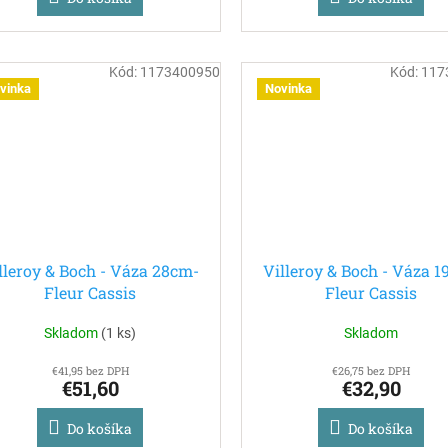
Kód:
1173400950
Kód:
117
vinka
Novinka
lleroy & Boch - Váza 28cm-
Villeroy & Boch - Váza 
Fleur Cassis
Fleur Cassis
Skladom
(
1 ks
)
Skladom
€41,95 bez DPH
€26,75 bez DPH
€51,60
€32,90
Do košíka
Do košíka