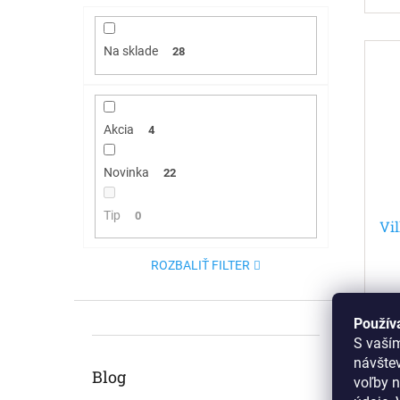
Na sklade
28
Akcia
4
Novinka
22
Tip
0
Vi
ROZBALIŤ FILTER
Použív
S vaší
návšte
Blog
voľby n