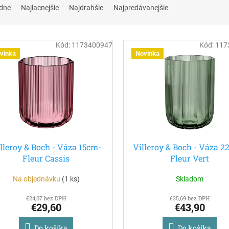
dne
Najlacnejšie
Najdrahšie
Najpredávanejšie
Kód:
1173400947
Kód:
117
vinka
Novinka
lleroy & Boch - Váza 15cm-
Villeroy & Boch - Váza 2
Fleur Cassis
Fleur Vert
Na objednávku
(
1 ks
)
Skladom
€24,07 bez DPH
€35,69 bez DPH
€29,60
€43,90
Do košíka
Do košíka