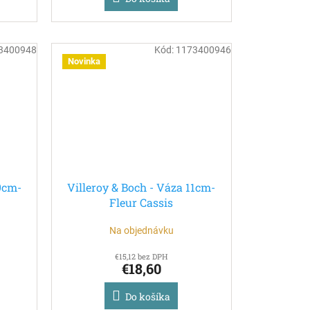
3400948
Kód:
1173400946
Novinka
19cm-
Villeroy & Boch - Váza 11cm-
Fleur Cassis
Na objednávku
€15,12 bez DPH
€18,60
Do košíka