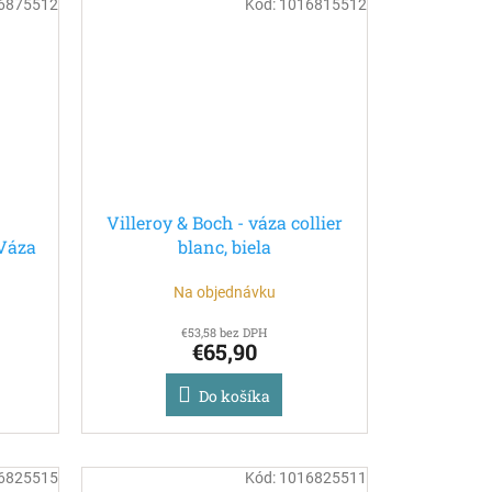
6875512
Kód:
1016815512
Villeroy & Boch - váza collier
 Váza
blanc, biela
Na objednávku
€53,58 bez DPH
€65,90
Do košíka
6825515
Kód:
1016825511