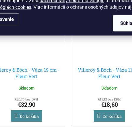
iac nájdete v
Zásadách ochrany súkromia Google
a informáciá
lógiách cookies
. Viac informácií o ochrane osobných údajov ná
Kód:
1173370948
Kód:
117
vinka
Novinka
avenie
Súhl
lleroy & Boch - Váza 19 cm -
Villeroy & Boch - Váza 1
Fleur Vert
Fleur Vert
Skladom
Skladom
€26,75 bez DPH
€15,12 bez DPH
€32,90
€18,60
Do košíka
Do košíka