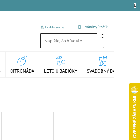
NÁKUPNÝ
Prázdny košík
Prihlásenie
KOŠÍK
6
CITRONÁDA
LETO U BABIČKY
SVADOBNÝ DAR
AKCI