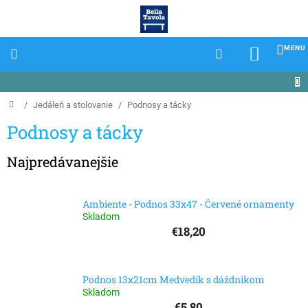
Prejsť
na
obsah
NÁKU
KOŠÍK
Domov
/
Jedáleň a stolovanie
/
Podnosy a tácky
Podnosy a tácky
Najpredávanejšie
Ambiente - Podnos 33x47 - Červené ornamenty
Skladom
€18,20
Podnos 13x21cm Medvedík s dáždnikom
Skladom
€5,80