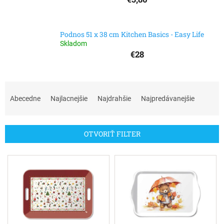
Podnos 51 x 38 cm Kitchen Basics - Easy Life
Skladom
€28
R
a
Abecedne
Najlacnejšie
Najdrahšie
Najpredávanejšie
d
e
n
OTVORIŤ FILTER
i
e
V
p
ý
r
p
o
i
d
s
u
p
k
r