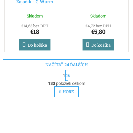
Zajačik - G.Wurm
Skladom
Skladom
€14,63 bez DPH
€4,72 bez DPH
€18
€5,80
Do košíka
Do košíka
NAČÍTAŤ 24 ĎALŠÍCH
S
1
6
t
O
r
133
položiek celkom
v
á
l
HORE
n
á
k
d
o
v
a
a
c
n
i
i
e
e
p