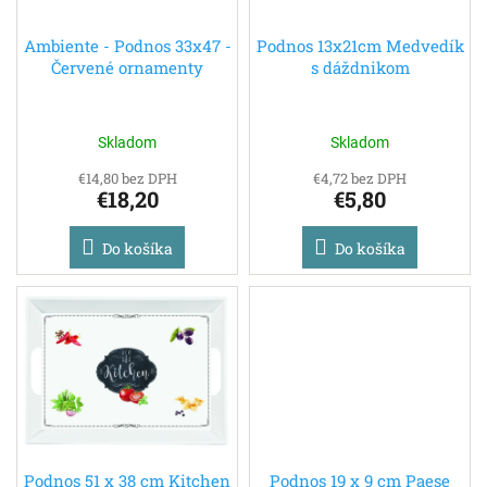
t
o
o
d
Ambiente - Podnos 33x47 -
Podnos 13x21cm Medvedík
v
Červené ornamenty
s dáždnikom
u
k
t
o
Skladom
Skladom
v
€14,80 bez DPH
€4,72 bez DPH
€18,20
€5,80
Do košíka
Do košíka
Podnos 51 x 38 cm Kitchen
Podnos 19 x 9 cm Paese