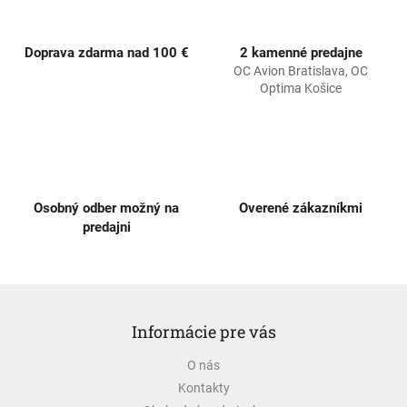
r
v
k
Doprava zdarma nad 100 €
2 kamenné predajne
y
OC Avion Bratislava, OC
v
Optima Košice
ý
p
i
s
u
Osobný odber možný na
Overené zákazníkmi
predajni
Z
á
Informácie pre vás
p
ä
O nás
t
Kontakty
i