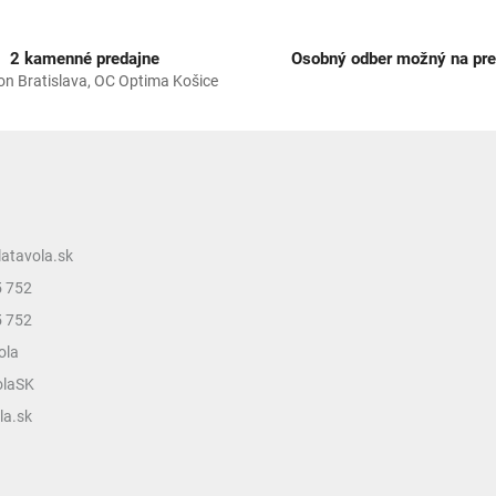
p
i
s
2 kamenné predajne
Osobný odber možný na pre
u
on Bratislava, OC Optima Košice
latavola.sk
5 752
5 752
ola
olaSK
la.sk