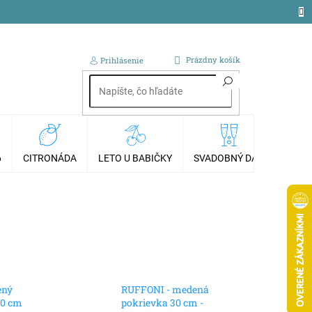
NÁKUPNÝ
Prázdny košík
Prihlásenie
KOŠÍK
6
CITRONÁDA
LETO U BABIČKY
SVADOBNÝ DAR
AKCI
ený
RUFFONI - medená
20 cm
pokrievka 30 cm -