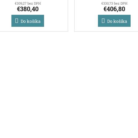
€309,27 bez DPH
€330,73 bez DPH
€380,40
€406,80
Do košíka
Do košíka
O
v
l
á
d
a
c
i
e
p
r
v
k
y
v
ý