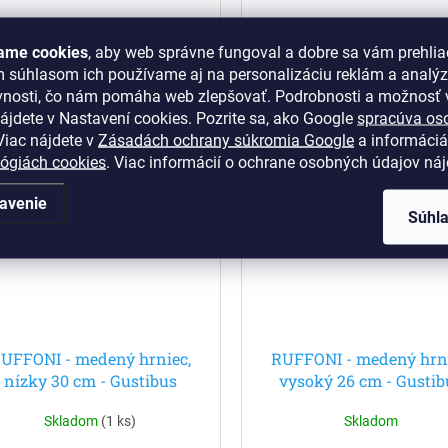
€89,76 bez DPH
€61,79 bez DPH
€110,40
€76
ame cookies
, aby web správne fungoval a dobre sa vám prehlia
m súhlasom ich používame aj na personalizáciu reklám a analý
Do košíka
Do košíka
vnosti, čo nám pomáha web zlepšovať. Podrobnosti a možnosť v
ájdete v Nastavení cookies.
Pozrite sa, ako Google
spracúva os
iac nájdete v
Zásadách ochrany súkromia Google
a informáciá
Kód:
25209-30
Kód:
lógiách cookies
. Viac informácií o ochrane osobných údajov ná
avenie
Súhl
UFFONI - medený hrniec,
RUFFONI - medený hrni
nízky 30 cm - Gustibus
vysoký 26 cm - Gustib
Skladom
(
1 ks
)
Skladom