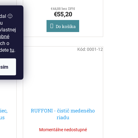
€44,88 bez DPH
€55,20
dal 🙂
zu
Do košíka
lastnej
obné
ch o
25207-26
Kód:
0001-12
jdete
tu
.
asím
ec,
RUFFONI - čistič medeného
us
riadu
Momentálne nedostupné