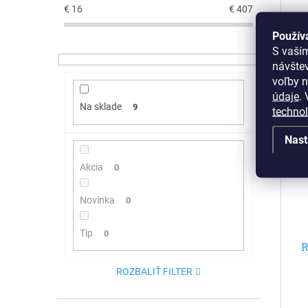
€
16
€
407
Použív
S vaší
návšte
voľby n
údaje
.
V
Na sklade
9
techno
Nast
Akcia
0
Novinka
0
Tip
0
R
ROZBALIŤ FILTER