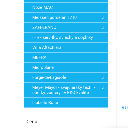
v
Nože MAC
Meissen porcelán 1710
ZAFFERANO
IHR - servítky, sviečky a doplnky
Villa Altachiara
MEPRA
Microplane
Forge-de-Laguiole
Meyer Mayor - švajčiarsky textil -
utierky, zástery - v EKO kvalite
Isabelle Rose
RU
Cena