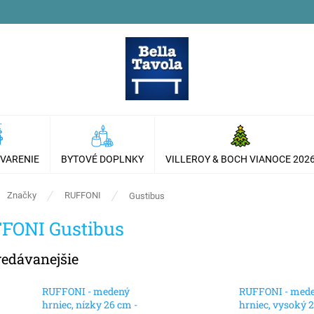
 VARENIE
BYTOVÉ DOPLNKY
VILLEROY & BOCH VIANOCE 202
ov
Značky
RUFFONI
Gustibus
FONI Gustibus
redávanejšie
RUFFONI - medený
RUFFONI - med
hrniec, nízky 26 cm -
hrniec, vysoký 