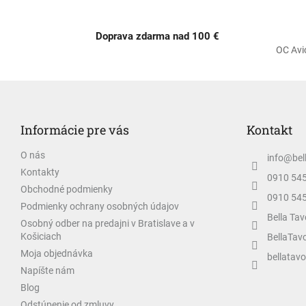
Doprava zdarma nad 100 €
OC Avi
Z
á
p
Informácie pre vás
Kontakt
ä
t
O nás
info
@
bel
i
Kontakty
e
0910 54
Obchodné podmienky
0910 54
Podmienky ochrany osobných údajov
Bella Tav
Osobný odber na predajni v Bratislave a v
Košiciach
BellaTav
Moja objednávka
bellatavo
Napíšte nám
Blog
Odstúpenie od zmluvy