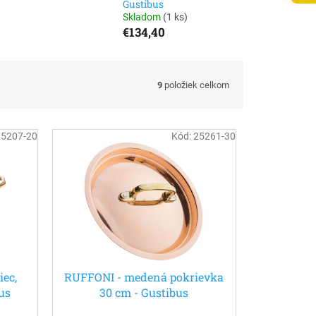
Gustibus
Skladom
(
1 ks
)
€134,40
9
položiek celkom
25207-20
Kód:
25261-30
ec,
RUFFONI - medená pokrievka
us
30 cm - Gustibus