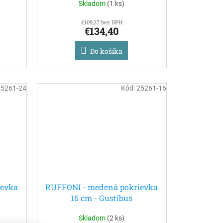
Skladom
(
1 ks
)
€109,27 bez DPH
€134,40
Do košíka
25261-24
Kód:
25261-16
ievka
RUFFONI - medená pokrievka
16 cm - Gustibus
Skladom
(
2 ks
)