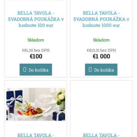
t
o
o
d
BELLA TAVOLA -
BELLA TAVOLA -
v
SVADOBNÁ POUKÁŽKA v
SVADOBNÁ POUKÁŽKA v
u
hodnote 100 eur
hodnote 1000 eur
k
t
o
Skladom
Skladom
v
€81,30 bez DPH
€813,01 bez DPH
€100
€1 000
Do košíka
Do košíka
BELLA TAVOLA -
BELLA TAVOLA -