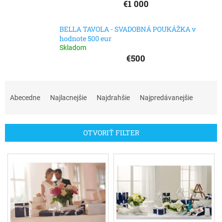
€1 000
BELLA TAVOLA - SVADOBNÁ POUKÁŽKA v
hodnote 500 eur
Skladom
€500
R
a
Abecedne
Najlacnejšie
Najdrahšie
Najpredávanejšie
d
e
n
OTVORIŤ FILTER
i
e
V
p
ý
r
p
o
i
d
s
u
p
k
r