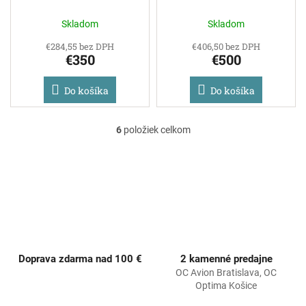
Skladom
Skladom
€284,55 bez DPH
€406,50 bez DPH
€350
€500
Do košíka
Do košíka
6
položiek celkom
O
v
l
á
d
a
c
i
e
p
Doprava zdarma nad 100 €
2 kamenné predajne
r
OC Avion Bratislava, OC
v
Optima Košice
k
y