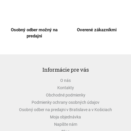
v
ý
p
i
s
Osobný odber možný na
Overené zákazníkmi
u
predajni
Z
á
Informácie pre vás
p
ä
O nás
t
Kontakty
i
e
Obchodné podmienky
Podmienky ochrany osobných údajov
Osobný odber na predajni v Bratislave a v Košiciach
Moja objednávka
Napíšte nám