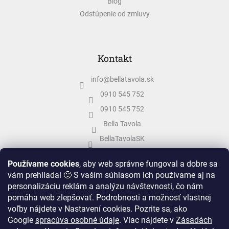
Blog
Odstúpenie od zmluvy
Kontakt
info
@
bellatavola.sk
0910 545 752
0910 545 752
Bella Tavola
BellaTavolaSK
bellatavola.sk
Používame cookies
, aby web správne fungoval a dobre sa
vám prehliadal 🙂 S vaším súhlasom ich používame aj na
personalizáciu reklám a analýzu návštevnosti, čo nám
pomáha web zlepšovať. Podrobnosti a možnosť vlastnej
voľby nájdete v Nastavení cookies.
Pozrite sa, ako
Google
spracúva osobné údaje
.
Viac nájdete v
Zásadách