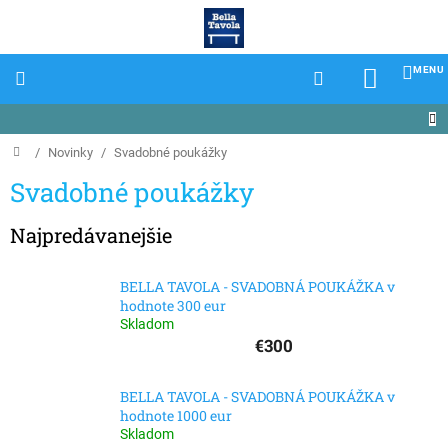
Prejsť
na
obsah
NÁKU
KOŠÍK
Domov
/
Novinky
/
Svadobné poukážky
Svadobné poukážky
Najpredávanejšie
BELLA TAVOLA - SVADOBNÁ POUKÁŽKA v
hodnote 300 eur
Skladom
€300
BELLA TAVOLA - SVADOBNÁ POUKÁŽKA v
hodnote 1000 eur
Skladom