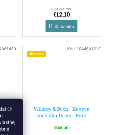
€9,84 bez DPH
€12,10
Do košíka
4661430
Kód:
1044661310
Novinka
sso
Villeroy & Boch - Kávová
dal 🙂
a
podšálka 16 cm - Pura
zu
lastnej
Skladom
obné