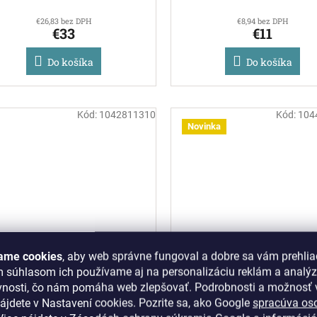
€26,83 bez DPH
€8,94 bez DPH
€33
€11
Do košíka
Do košíka
Kód:
1042811310
Kód:
104
Novinka
Villeroy & Boch - kávová
Villeroy & Boch - Espre
ame cookies
, aby web správne fungoval a dobre sa vám prehlia
odšálka 15 cm - Lave Beige
podšálka 11 cm - Pur
m súhlasom ich používame aj na personalizáciu reklám a analý
vnosti, čo nám pomáha web zlepšovať. Podrobnosti a možnosť v
Na objednávku
Skladom
ájdete v Nastavení cookies.
Pozrite sa, ako Google
spracúva os