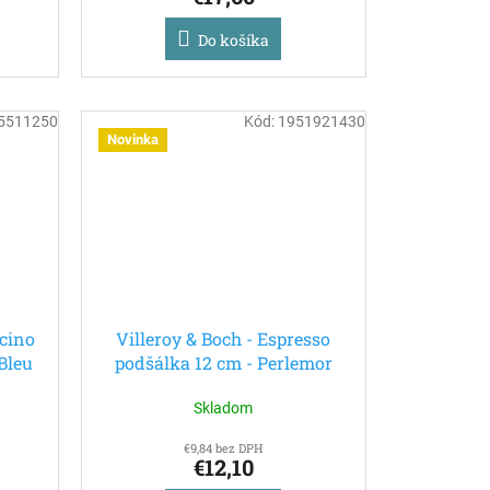
Do košíka
5511250
Kód:
1951921430
Novinka
ccino
Villeroy & Boch - Espresso
Bleu
podšálka 12 cm - Perlemor
Aqua
Skladom
€9,84 bez DPH
€12,10