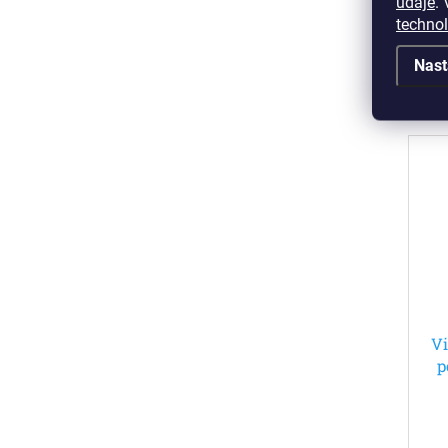
údaje
.
V
techno
Nast
Vi
p