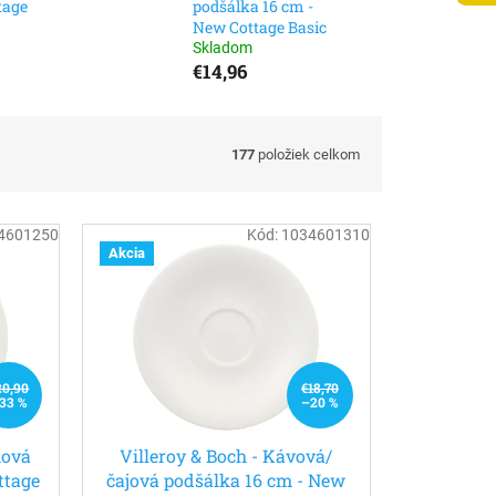
tage
podšálka 16 cm -
New Cottage Basic
Skladom
€14,96
177
položiek celkom
4601250
Kód:
1034601310
Akcia
20,90
€18,70
33 %
–20 %
ková
Villeroy & Boch - Kávová/
ttage
čajová podšálka 16 cm - New