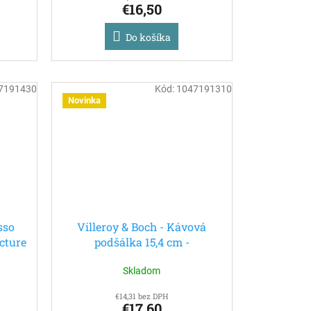
€16,50
Do košíka
7191430
Kód:
1047191310
Novinka
sso
Villeroy & Boch - Kávová
cture
podšálka 15,4 cm -
Manufacture Rock Mickey
Skladom
Mouse
€14,31 bez DPH
€17,60