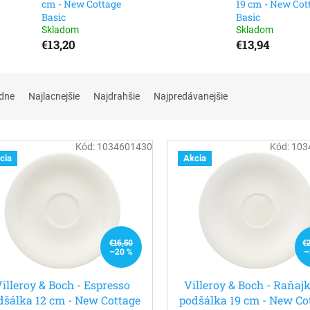
cm - New Cottage
19 cm - New Cot
Basic
Basic
Skladom
Skladom
€13,20
€13,94
dne
Najlacnejšie
Najdrahšie
Najpredávanejšie
Kód:
1034601430
Kód:
103
cia
Akcia
€16,50
€
–20 %
–
Villeroy & Boch - Espresso
Villeroy & Boch - Raňaj
dšálka 12 cm - New Cottage
podšálka 19 cm - New Co