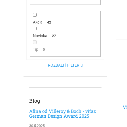
Akcia
42
Novinka
27
Tip
0
ROZBALIŤ FILTER
Blog
V
Afina od Villeroy & Boch - víťaz
German Design Award 2025
30.5.2025