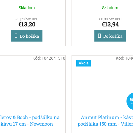
Basic
Basic
Skladom
Skladom
€10,73 bez DPH
€11,33 bez DPH
€13,20
€13,94
Do košíka
Do košíka
Kód:
1042641310
Kód:
104
Akcia
€
–
lleroy & Boch - podšálka na
Anmut Platinum - káv
kávu 17 cm - Newmoon
podšálka 150 mm - Ville
Boch