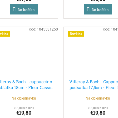
Do košíka
Do košíka
Kód:
1045531250
Kód:
104
vinka
Novinka
lleroy & Boch - cappuccino
Villeroy & Boch - Cappu
dšálka 18cm - Fleur Cassis
podšálka 17,5cm - Fleur 
Na objednávku
Na objednávku
€16,10 bez DPH
€16,10 bez DPH
€19,80
€19,80