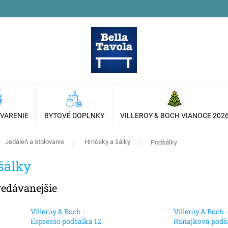
 VARENIE
BYTOVÉ DOPLNKY
VILLEROY & BOCH VIANOCE 202
ov
Jedáleň a stolovanie
Hrnčeky a šálky
Podšálky
šálky
redávanejšie
Villeroy & Boch -
Villeroy & Boch -
Espresso podšálka 12
Raňajková podš