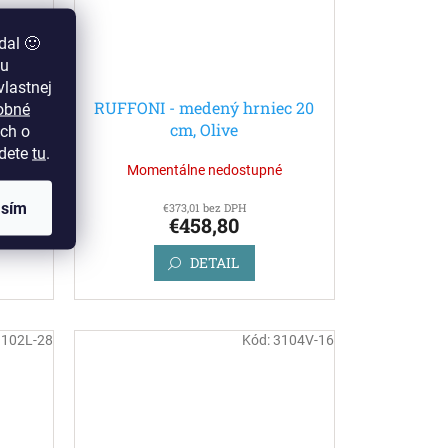
dal 🙂
zu
lastnej
iec
RUFFONI - medený hrniec 20
obné
hef
cm, Olive
ch o
jdete
tu
.
Momentálne nedostupné
asím
€373,01 bez DPH
€458,80
DETAIL
3102L-28
Kód:
3104V-16