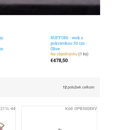
ny
RUFFONI - wok s
pokrievkou 30 cm -
cm
Olive
Na objednávku
(
1 ks
)
€478,50
12
položiek celkom
3211L-44
Kód:
OPB3008XV