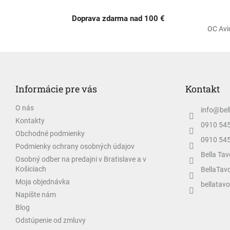
Doprava zdarma nad 100 €
OC Avi
Z
á
p
Informácie pre vás
Kontakt
ä
t
O nás
info
@
bel
i
Kontakty
e
0910 54
Obchodné podmienky
0910 54
Podmienky ochrany osobných údajov
Bella Tav
Osobný odber na predajni v Bratislave a v
Košiciach
BellaTav
Moja objednávka
bellatavo
Napíšte nám
Blog
Odstúpenie od zmluvy