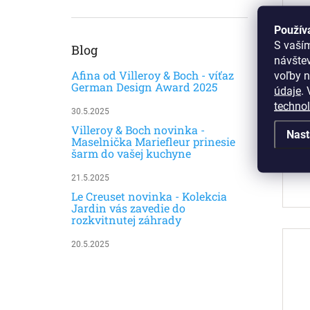
Použív
S vaší
Blog
návšte
Afina od Villeroy & Boch - víťaz
voľby n
German Design Award 2025
údaje
.
V
techno
30.5.2025
Villeroy & Boch novinka -
Nast
Maselnička Mariefleur prinesie
šarm do vašej kuchyne
21.5.2025
Le Creuset novinka - Kolekcia
Jardin vás zavedie do
rozkvitnutej záhrady
20.5.2025