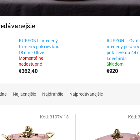
redávanejšie
RUFFONI - medený
RUFFONI - Ovál
hrniec s pokrievkou
medený pekáč s
18 cm - Olive
pokrievkou 44 
Lovebirds
Momentálne
nedostupné
Skladom
€362,40
€920
dne
Najlacnejšie
Najdrahšie
Najpredávanejšie
Kód:
3107V-18
Kód: