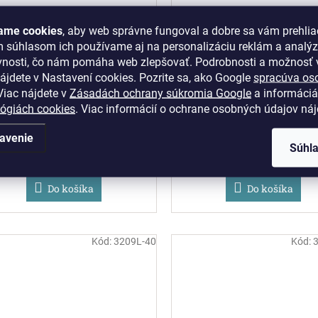
ame cookies
, aby web správne fungoval a dobre sa vám prehlia
m súhlasom ich používame aj na personalizáciu reklám a analý
vnosti, čo nám pomáha web zlepšovať. Podrobnosti a možnosť v
RUFFONI - hrniec 24 cm -
RUFFONI - medený hrn
ájdete v Nastavení cookies.
Pozrite sa, ako Google
spracúva os
Lovebirds Opus Prima
Jelenček 26 cm, Stag C
iac nájdete v
Zásadách ochrany súkromia Google
a informáciá
Braiser
lógiách cookies
. Viac informácií o ochrane osobných údajov ná
Na objednávku
Na objednávku
avenie
Súhl
€436,02 bez DPH
€369,11 bez DPH
€536,30
€454
Do košíka
Do košíka
Kód:
3209L-40
Kód: