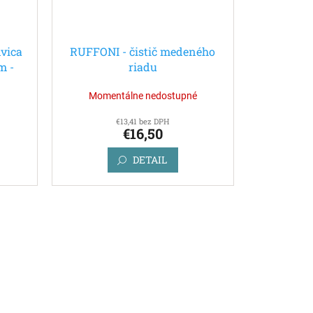
vica
RUFFONI - čistič medeného
m -
riadu
Momentálne nedostupné
€13,41 bez DPH
€16,50
DETAIL