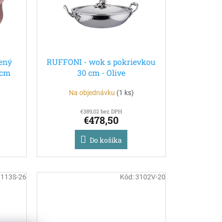
ený
RUFFONI - wok s pokrievkou
 cm
30 cm - Olive
Na objednávku
(
1 ks
)
€389,02 bez DPH
€478,50
Do košíka
3113S-26
Kód:
3102V-20