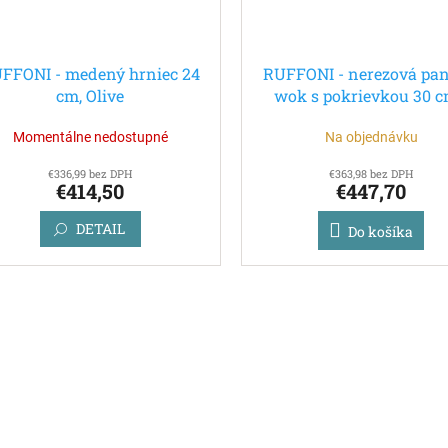
FFONI - medený hrniec 24
RUFFONI - nerezová pan
cm, Olive
wok s pokrievkou 30 c
Opus Prima
Momentálne nedostupné
Na objednávku
€336,99 bez DPH
€363,98 bez DPH
€414,50
€447,70
DETAIL
Do košíka
O
v
l
á
d
a
c
i