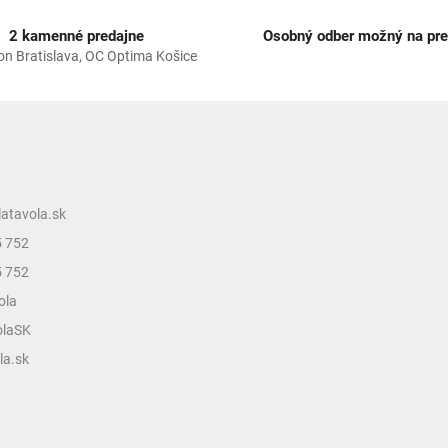
e
p
2 kamenné predajne
Osobný odber možný na pre
r
on Bratislava, OC Optima Košice
v
k
y
v
ý
p
i
s
latavola.sk
u
5 752
5 752
ola
olaSK
la.sk