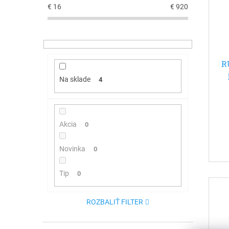
s
r
€
16
€
920
p
o
r
d
o
u
d
k
u
t
R
k
o
t
v
Na sklade
4
o
v
Akcia
0
Novinka
0
Tip
0
ROZBALIŤ FILTER