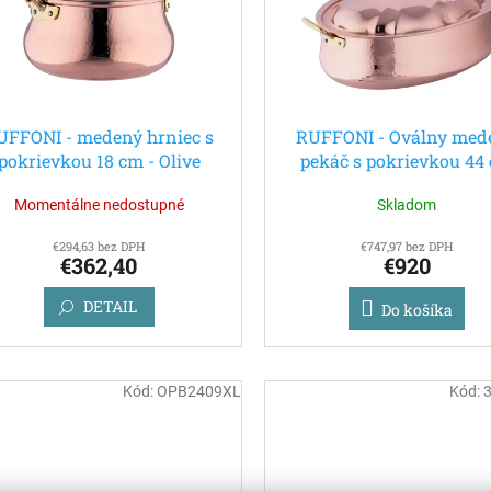
UFFONI - medený hrniec s
RUFFONI - Oválny med
pokrievkou 18 cm - Olive
pekáč s pokrievkou 44
Lovebirds
Momentálne nedostupné
Skladom
€294,63 bez DPH
€747,97 bez DPH
€362,40
€920
DETAIL
Do košíka
Kód:
OPB2409XL
Kód: