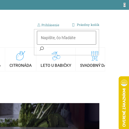
NÁKUPNÝ
Prázdny košík
Prihlásenie
KOŠÍK
6
CITRONÁDA
LETO U BABIČKY
SVADOBNÝ DAR
AKCI