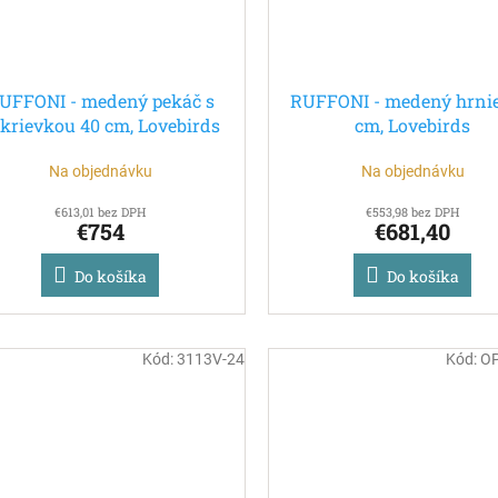
UFFONI - medený pekáč s
RUFFONI - medený hrnie
krievkou 40 cm, Lovebirds
cm, Lovebirds
Na objednávku
Na objednávku
€613,01 bez DPH
€553,98 bez DPH
€754
€681,40
Do košíka
Do košíka
Kód:
3113V-24
Kód:
O