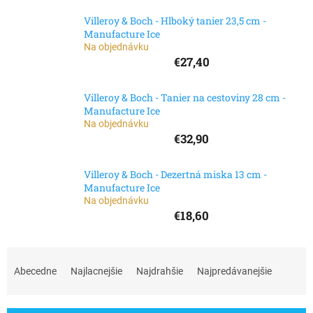
Villeroy & Boch - Hlboký tanier 23,5 cm -
Manufacture Ice
Na objednávku
€27,40
Villeroy & Boch - Tanier na cestoviny 28 cm -
Manufacture Ice
Na objednávku
€32,90
Villeroy & Boch - Dezertná miska 13 cm -
Manufacture Ice
Na objednávku
€18,60
R
a
Abecedne
Najlacnejšie
Najdrahšie
Najpredávanejšie
d
e