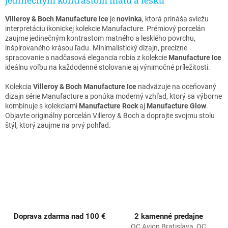
d
a
Villeroy & Boch Manufacture Ice
je
novinka
, ktorá prináša sviežu
c
interpretáciu ikonickej kolekcie Manufacture. Prémiový porcelán
i
zaujme jedinečným kontrastom matného a lesklého povrchu,
e
inšpirovaného krásou ľadu. Minimalistický dizajn, precízne
p
spracovanie a nadčasová elegancia robia z kolekcie
Manufacture Ice
r
ideálnu voľbu na každodenné stolovanie aj výnimočné príležitosti.
v
k
Kolekcia
Villeroy & Boch Manufacture Ice
nadväzuje na oceňovaný
y
dizajn série Manufacture a ponúka moderný vzhľad, ktorý sa výborne
v
kombinuje s kolekciami
Manufacture Rock
aj
Manufacture Glow
.
ý
Objavte originálny porcelán Villeroy & Boch a doprajte svojmu stolu
p
štýl, ktorý zaujme na prvý pohľad.
i
s
u
Doprava zdarma nad 100 €
2 kamenné predajne
OC Avion Bratislava, OC