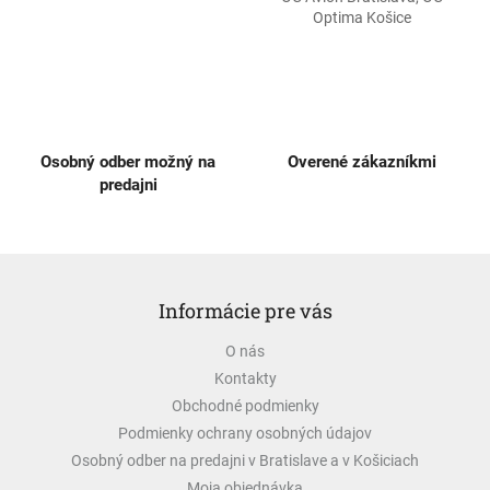
Optima Košice
Osobný odber možný na
Overené zákazníkmi
predajni
Z
á
Informácie pre vás
p
ä
O nás
t
Kontakty
i
e
Obchodné podmienky
Podmienky ochrany osobných údajov
Osobný odber na predajni v Bratislave a v Košiciach
Moja objednávka