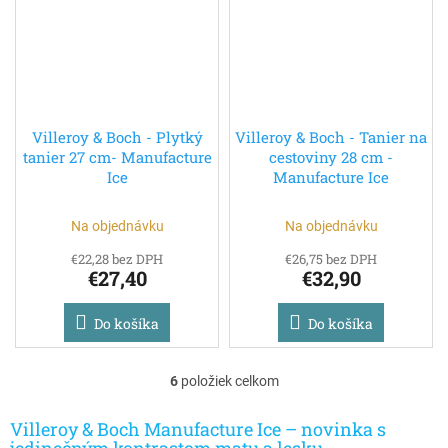
Villeroy & Boch - Plytký
Villeroy & Boch - Tanier na
tanier 27 cm- Manufacture
cestoviny 28 cm -
Ice
Manufacture Ice
Na objednávku
Na objednávku
€22,28 bez DPH
€26,75 bez DPH
€27,40
€32,90
Do košíka
Do košíka
6
položiek celkom
O
v
l
Villeroy & Boch Manufacture Ice – novinka s
á
jedinečným kontrastom matu a lesku