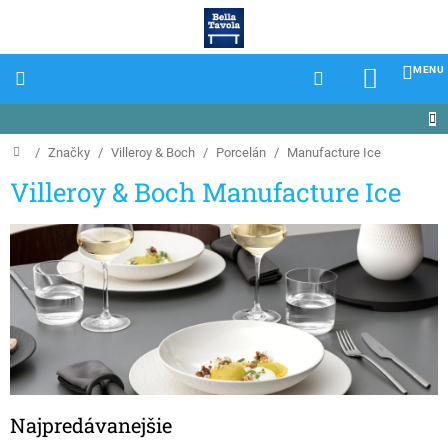
Prejsť
na
obsah
NÁKU
KOŠÍK
Domov
/
Značky
/
Villeroy & Boch
/
Porcelán
/
Manufacture Ice
Villeroy & Boch Manufacture Ice
Najpredávanejšie