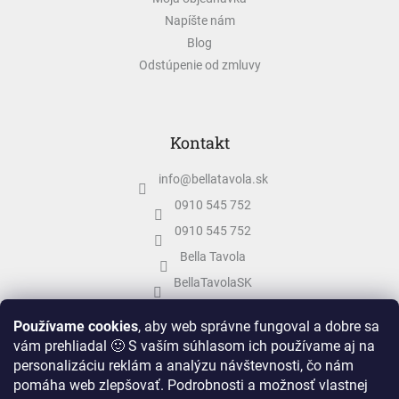
Napíšte nám
Blog
Odstúpenie od zmluvy
Kontakt
info
@
bellatavola.sk
0910 545 752
0910 545 752
Bella Tavola
BellaTavolaSK
bellatavola.sk
Používame cookies
, aby web správne fungoval a dobre sa
vám prehliadal 🙂 S vaším súhlasom ich používame aj na
personalizáciu reklám a analýzu návštevnosti, čo nám
pomáha web zlepšovať. Podrobnosti a možnosť vlastnej