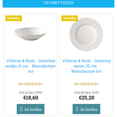
n
OTVORIŤ FILTER
i
e
V
p
Novinka
Novinka
ý
r
p
o
i
d
s
u
p
k
r
t
o
o
d
Villeroy & Boch - Dezertná
Villeroy & Boch - Dezertný
v
miska 13 cm - Manufacture
tanier 22 cm -
u
Ice
Manufacture Ice
k
t
o
Na objednávku
Na objednávku
v
€15,12 bez DPH
€20,49 bez DPH
€18,60
€25,20
Do košíka
Do košíka