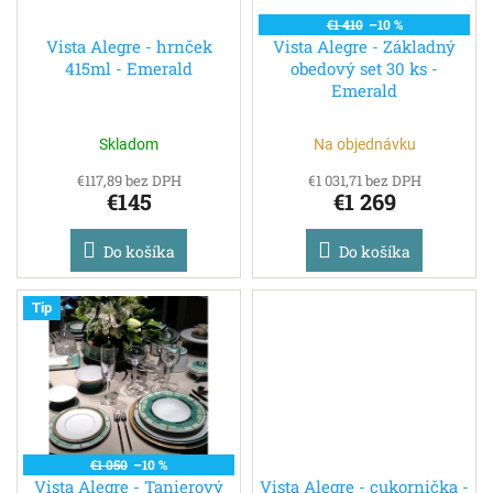
t
o
€1 410
–10 %
o
d
Vista Alegre - hrnček
Vista Alegre - Základný
v
415ml - Emerald
obedový set 30 ks -
u
Emerald
k
t
o
Skladom
Na objednávku
v
€117,89 bez DPH
€1 031,71 bez DPH
€145
€1 269
Do košíka
Do košíka
Tip
€1 050
–10 %
Vista Alegre - Tanierový
Vista Alegre - cukornička -