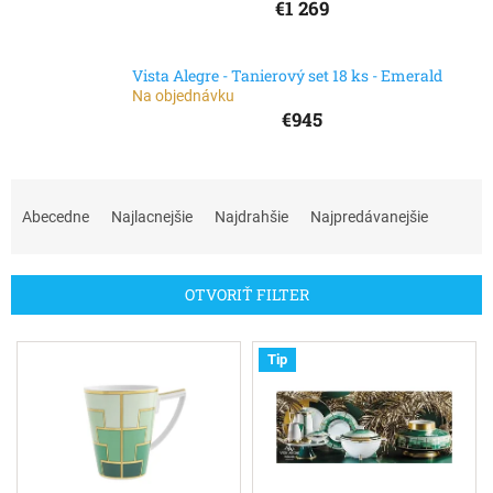
€1 269
Vista Alegre - Tanierový set 18 ks - Emerald
Na objednávku
€945
R
a
Abecedne
Najlacnejšie
Najdrahšie
Najpredávanejšie
d
e
n
OTVORIŤ FILTER
i
e
V
p
Tip
ý
r
p
o
i
d
s
u
p
k
r