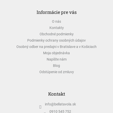
Z
á
Informácie pre vás
p
ä
O nás
t
Kontakty
i
e
Obchodné podmienky
Podmienky ochrany osobných údajov
Osobný odber na predajni v Bratislave a v Košiciach
Moja objednávka
Napíšte nám
Blog
Odstúpenie od zmluvy
Kontakt
info
@
bellatavola.sk
0910 545 752