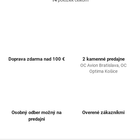
O
v
l
á
d
a
c
i
e
p
Doprava zdarma nad 100 €
2 kamenné predajne
r
OC Avion Bratislava, OC
v
Optima Košice
k
y
v
ý
p
i
s
Osobný odber možný na
Overené zákazníkmi
u
predajni