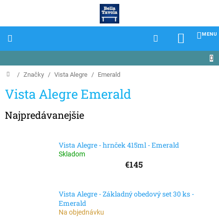
Prejsť
na
obsah
NÁKU
KOŠÍK
Domov
/
Značky
/
Vista Alegre
/
Emerald
Vista Alegre Emerald
Najpredávanejšie
Vista Alegre - hrnček 415ml - Emerald
Skladom
€145
Vista Alegre - Základný obedový set 30 ks -
Emerald
Na objednávku