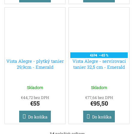
€174
–45 %
Vista Alegre - plytký tanier
Vista Alegre - servírovací
29,9cm - Emerald
tanier 32,5 cm - Emerald
Skladom
Skladom
€44,72 bez DPH
€77,64 bez DPH
€55
€95,50
Do košíka
Do košíka
14
položiek celkom