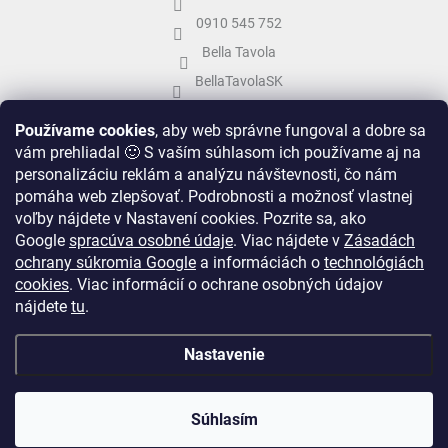
0910 545 752
Bella Tavola
BellaTavolaSK
bellatavola.sk
Používame cookies
, aby web správne fungoval a dobre sa
vám prehliadal 🙂 S vaším súhlasom ich používame aj na
personalizáciu reklám a analýzu návštevnosti, čo nám
pomáha web zlepšovať. Podrobnosti a možnosť vlastnej
voľby nájdete v Nastavení cookies.
Pozrite sa, ako
Google
spracúva osobné údaje
.
Viac nájdete v
Zásadách
ochrany súkromia Google
a informáciách o
technológiách
cookies
. Viac informácií o ochrane osobných údajov
nájdete
tu
.
Vytvoril Shoptet
&
Nastavenie
Copyright 2026
Bella Tavola
. Všetky práva vyhradené.
Upraviť nastavenie
Súhlasím
cookies