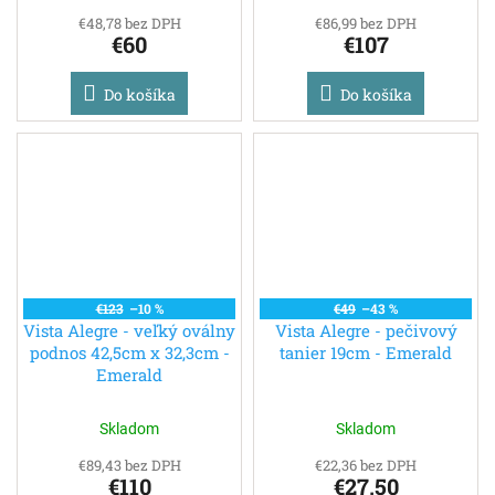
€48,78 bez DPH
€86,99 bez DPH
€60
€107
Do košíka
Do košíka
€123
–10 %
€49
–43 %
Vista Alegre - veľký oválny
Vista Alegre - pečivový
podnos 42,5cm x 32,3cm -
tanier 19cm - Emerald
Emerald
Skladom
Skladom
€89,43 bez DPH
€22,36 bez DPH
€110
€27,50