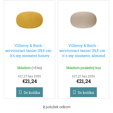
V
p
ý
r
p
o
i
d
s
u
p
k
r
t
o
o
d
Villeroy & Boch -
Villeroy & Boch -
v
servírovací tanier 29,5 cm -
servírovací tanier 29,5 cm -
u
it's my moment honey
it´s my moment, almond
k
t
o
Skladom
(
>5 ks
)
Skladom posledný kus
v
€17,27 bez DPH
€17,27 bez DPH
€21,24
€21,24
Do košíka
Do košíka
2
položiek celkom
O