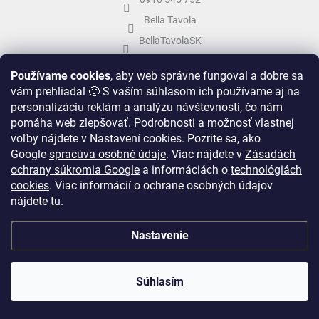
Bella Tavola
BellaTavolaSK
bellatavola.sk
Používame cookies
, aby web správne fungoval a dobre sa
vám prehliadal 🙂 S vaším súhlasom ich používame aj na
personalizáciu reklám a analýzu návštevnosti, čo nám
pomáha web zlepšovať. Podrobnosti a možnosť vlastnej
voľby nájdete v Nastavení cookies.
Pozrite sa, ako
Google
spracúva osobné údaje
.
Viac nájdete v
Zásadách
ochrany súkromia Google
a informáciách o
technológiách
cookies
. Viac informácií o ochrane osobných údajov
nájdete
tu
.
Vytvoril Shoptet
&
Nastavenie
Copyright 2026
Bella Tavola
. Všetky práva vyhradené.
Upraviť nastavenie
Súhlasím
cookies