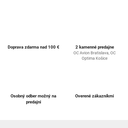
v
l
á
d
a
c
i
e
p
Doprava zdarma nad 100 €
2 kamenné predajne
r
OC Avion Bratislava, OC
v
Optima Košice
k
y
v
ý
p
i
s
Osobný odber možný na
Overené zákazníkmi
u
predajni
Z