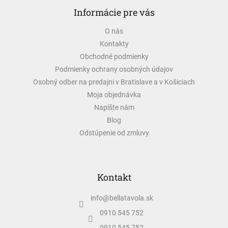
á
Informácie pre vás
p
ä
O nás
t
Kontakty
i
e
Obchodné podmienky
Podmienky ochrany osobných údajov
Osobný odber na predajni v Bratislave a v Košiciach
Moja objednávka
Napíšte nám
Blog
Odstúpenie od zmluvy
Kontakt
info
@
bellatavola.sk
0910 545 752
0910 545 752