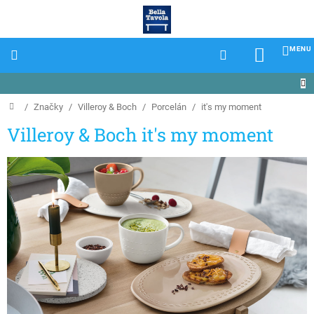
Prejsť
na
obsah
NÁKU
KOŠÍK
Domov
/
Značky
/
Villeroy & Boch
/
Porcelán
/
it's my moment
Villeroy & Boch it's my moment