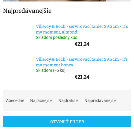
Najpredávanejšie
Villeroy & Boch - servírovací tanier 29,5 cm - it´s
my moment, almond
Skladom posledný kus
€21,24
Villeroy & Boch - servírovací tanier 29,5 cm - it's
my moment honey
Skladom
(
>5 ks
)
€21,24
R
a
Abecedne
Najlacnejšie
Najdrahšie
Najpredávanejšie
d
e
n
OTVORIŤ FILTER
i
e