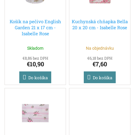
p
k
r
t
o
o
d
Košík na pečivo English
Kuchynská chňapka Bella
v
Garden 21 x 17 cm -
20 x 20 cm - Isabelle Rose
u
Isabelle Rose
k
t
o
Skladom
Na objednávku
v
€8,86 bez DPH
€6,18 bez DPH
€10,90
€7,60
Do košíka
Do košíka