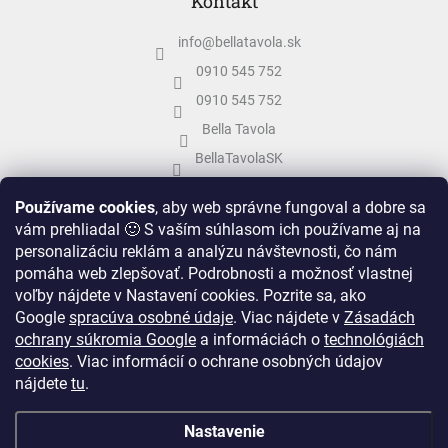
Kontakt
info
@
bellatavola.sk
0910 545 752
0910 545 752
Bella Tavola
BellaTavolaSK
bellatavola.sk
Používame cookies
, aby web správne fungoval a dobre sa
vám prehliadal 🙂 S vaším súhlasom ich používame aj na
personalizáciu reklám a analýzu návštevnosti, čo nám
pomáha web zlepšovať. Podrobnosti a možnosť vlastnej
voľby nájdete v Nastavení cookies.
Pozrite sa, ako
Google
spracúva osobné údaje
.
Viac nájdete v
Zásadách
ochrany súkromia Google
a informáciách o
technológiách
cookies
. Viac informácií o ochrane osobných údajov
nájdete
tu
.
Vytvoril Shoptet
&
Nastavenie