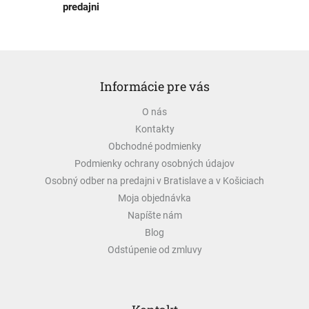
predajni
Z
á
Informácie pre vás
p
ä
O nás
t
Kontakty
i
e
Obchodné podmienky
Podmienky ochrany osobných údajov
Osobný odber na predajni v Bratislave a v Košiciach
Moja objednávka
Napíšte nám
Blog
Odstúpenie od zmluvy