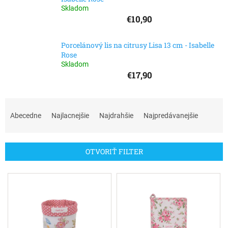
Skladom
€10,90
Porcelánový lis na citrusy Lisa 13 cm - Isabelle
Rose
Skladom
€17,90
R
a
Abecedne
Najlacnejšie
Najdrahšie
Najpredávanejšie
d
e
n
OTVORIŤ FILTER
i
e
V
p
ý
r
p
o
i
d
s
u