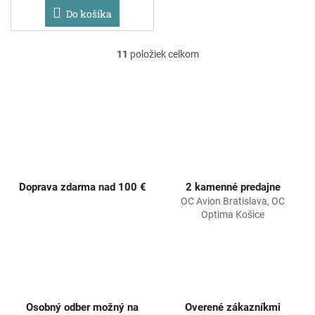
Do košíka
11
položiek celkom
O
v
l
á
d
a
c
i
e
p
Doprava zdarma nad 100 €
2 kamenné predajne
r
OC Avion Bratislava, OC
v
Optima Košice
k
y
v
ý
p
i
s
Osobný odber možný na
Overené zákazníkmi
u