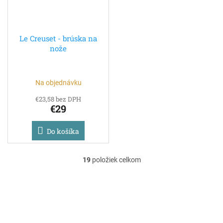
Le Creuset - brúska na
nože
Na objednávku
€23,58 bez DPH
€29
Do košíka
19
položiek celkom
O
v
l
á
d
a
c