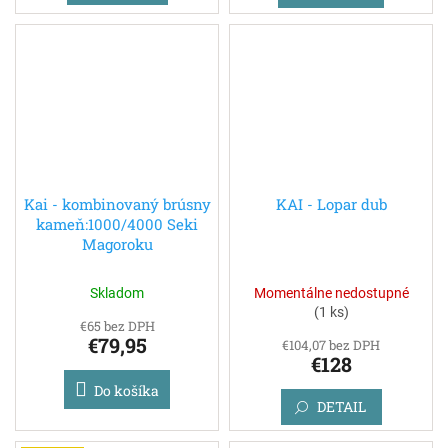
Kai - kombinovaný brúsny
KAI - Lopar dub
kameň:1000/4000 Seki
Magoroku
Skladom
Momentálne nedostupné
(
1 ks
)
€65 bez DPH
€79,95
€104,07 bez DPH
€128
Do košíka
DETAIL