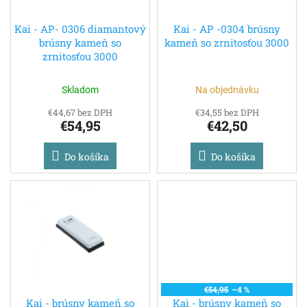
t
o
o
d
Kai - AP- 0306 diamantový
Kai - AP -0304 brúsny
v
brúsny kameň so
kameň so zrnitosťou 3000
u
zrnitosťou 3000
k
t
o
Skladom
Na objednávku
v
€44,67 bez DPH
€34,55 bez DPH
€54,95
€42,50
Do košíka
Do košíka
€54,95
–4 %
Kai - brúsny kameň so
Kai - brúsny kameň so