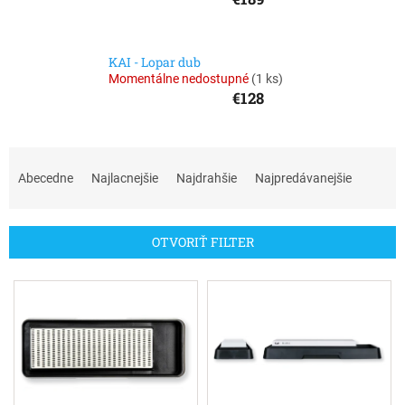
KAI - Lopar dub
Momentálne nedostupné
(
1 ks
)
€128
R
a
Abecedne
Najlacnejšie
Najdrahšie
Najpredávanejšie
d
e
n
OTVORIŤ FILTER
i
e
V
p
ý
r
p
o
i
d
s
u
p
k
r