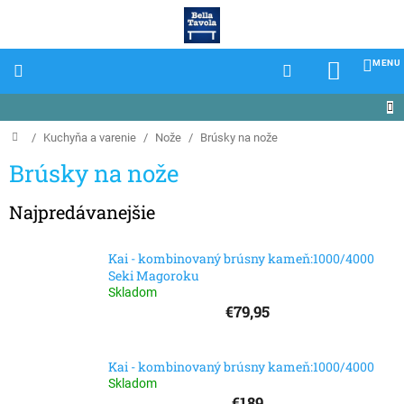
Prejsť
na
obsah
NÁKU
KOŠÍK
Domov
/
Kuchyňa a varenie
/
Nože
/
Brúsky na nože
Brúsky na nože
Najpredávanejšie
Kai - kombinovaný brúsny kameň:1000/4000
Seki Magoroku
Skladom
€79,95
Kai - kombinovaný brúsny kameň:1000/4000
Skladom
€189