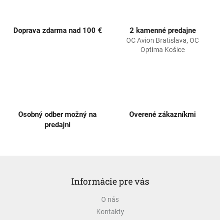
i
e
p
Doprava zdarma nad 100 €
2 kamenné predajne
r
OC Avion Bratislava, OC
v
Optima Košice
k
y
v
ý
p
i
s
Osobný odber možný na
Overené zákazníkmi
u
predajni
Z
á
Informácie pre vás
p
ä
O nás
t
Kontakty
i