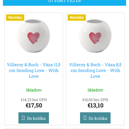
OTVORIŤ FILTER
i
e
V
p
Novinka
Novinka
ý
r
p
o
i
d
s
u
p
k
r
t
o
o
d
Villeroy & Boch - Váza 11,5
Villeroy & Boch - Váza 8,5
v
cm Sending Love - With
cm Sending Love - With
u
Love
Love
k
t
o
Skladom
Skladom
v
€14,23 bez DPH
€10,65 bez DPH
€17,50
€13,10
Do košíka
Do košíka