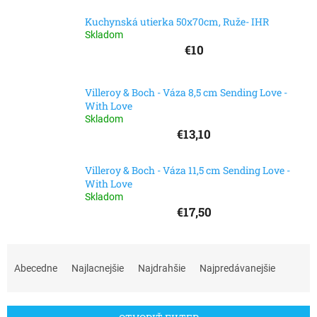
Kuchynská utierka 50x70cm, Ruže- IHR
Skladom
€10
Villeroy & Boch - Váza 8,5 cm Sending Love -
With Love
Skladom
€13,10
Villeroy & Boch - Váza 11,5 cm Sending Love -
With Love
Skladom
€17,50
R
a
Abecedne
Najlacnejšie
Najdrahšie
Najpredávanejšie
d
e
n