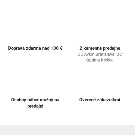
k
y
v
ý
p
i
s
u
Doprava zdarma nad 100 €
2 kamenné predajne
OC Avion Bratislava, OC
Optima Košice
Osobný odber možný na
Overené zákazníkmi
predajni
Z
á