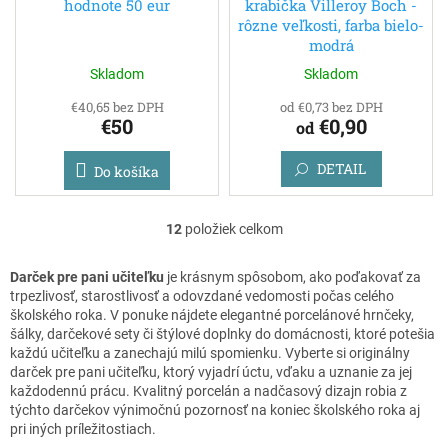
hodnote 50 eur
krabička Villeroy Boch -
rôzne veľkosti, farba bielo-
modrá
Skladom
Skladom
€40,65 bez DPH
od €0,73 bez DPH
€50
€0,90
od
DETAIL
Do košíka
12
položiek celkom
O
v
l
Darček pre pani učiteľku
je krásnym spôsobom, ako poďakovať za
á
trpezlivosť, starostlivosť a odovzdané vedomosti počas celého
d
školského roka. V ponuke nájdete elegantné porcelánové hrnčeky,
a
šálky, darčekové sety či štýlové doplnky do domácnosti, ktoré potešia
c
každú učiteľku a zanechajú milú spomienku. Vyberte si originálny
i
darček pre pani učiteľku, ktorý vyjadrí úctu, vďaku a uznanie za jej
e
každodennú prácu. Kvalitný porcelán a nadčasový dizajn robia z
p
týchto darčekov výnimočnú pozornosť na koniec školského roka aj
r
pri iných príležitostiach.
v