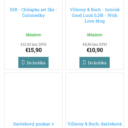
IHR - Chňapka set 2ks -
Villeroy & Boch - hrnček
Čučoriedky
Good Luck 0,29l - With
Love Mug
Skladom
Skladom
€12,93 bez DPH
€8,86 bez DPH
€15,90
€10,90
Do košíka
Do košíka
Darčekový poukaz v
Villeroy & Boch: darčeková