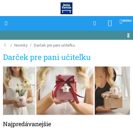
Prejsť
na
obsah
NÁKU
KOŠÍK
Domov
/
Novinky
/
Darček pre pani učiteľku
Darček pre pani učiteľku
Najpredávanejšie