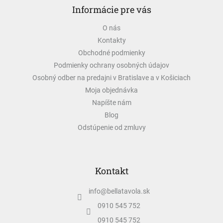
Informácie pre vás
p
ä
O nás
t
Kontakty
i
e
Obchodné podmienky
Podmienky ochrany osobných údajov
Osobný odber na predajni v Bratislave a v Košiciach
Moja objednávka
Napíšte nám
Blog
Odstúpenie od zmluvy
Kontakt
info
@
bellatavola.sk
0910 545 752
0910 545 752