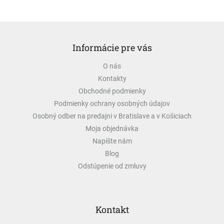
Z
á
Informácie pre vás
p
ä
O nás
t
Kontakty
i
e
Obchodné podmienky
Podmienky ochrany osobných údajov
Osobný odber na predajni v Bratislave a v Košiciach
Moja objednávka
Napíšte nám
Blog
Odstúpenie od zmluvy
Kontakt