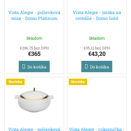
t
o
o
d
Vista Alegre - polievková
Vista Alegre - miska na
v
misa - Domo Platinum
cereálie - Domo Gold
u
k
t
o
Skladom
Skladom
v
€296,75 bez DPH
€35,12 bez DPH
€365
€43,20
Do košíka
Do košíka
Novinka
Novinka
Vista Alegre - polievková
Vista Alegre - cukornička -