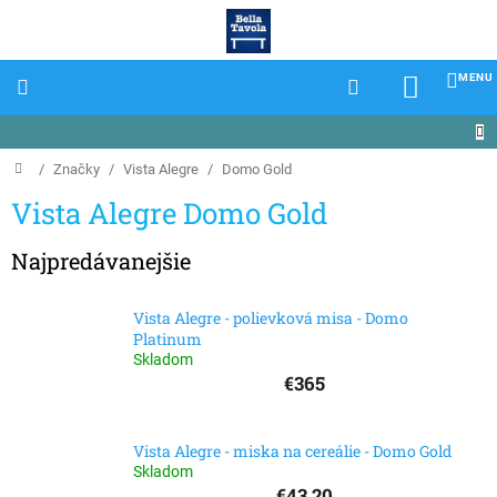
Prejsť
na
obsah
NÁKU
KOŠÍK
Domov
/
Značky
/
Vista Alegre
/
Domo Gold
Vista Alegre Domo Gold
Najpredávanejšie
Vista Alegre - polievková misa - Domo
Platinum
Skladom
€365
Vista Alegre - miska na cereálie - Domo Gold
Skladom
€43,20