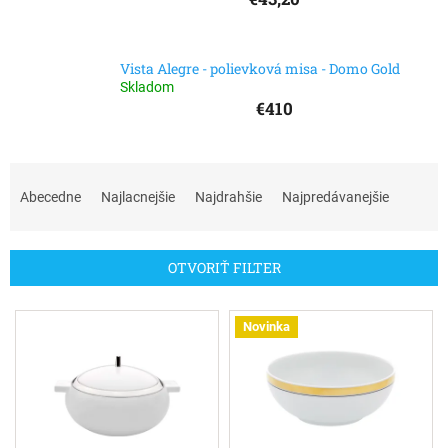
Vista Alegre - polievková misa - Domo Gold
Skladom
€410
R
a
Abecedne
Najlacnejšie
Najdrahšie
Najpredávanejšie
d
e
n
OTVORIŤ FILTER
i
e
V
p
Novinka
ý
r
p
o
i
d
s
u
p
k
r