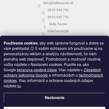
info
@
bellatavola.sk
0910 545 752
0910 545 752
Bella Tavola
BellaTavolaSK
bellatavola.sk
Používame cookies
, aby web správne fungoval a dobre sa
vám prehliadal 🙂 S vaším súhlasom ich používame aj na
personalizáciu reklám a analýzu návštevnosti, čo nám
pomáha web zlepšovať. Podrobnosti a možnosť vlastnej
voľby nájdete v Nastavení cookies.
Pozrite sa, ako
Google
spracúva osobné údaje
.
Viac nájdete v
Zásadách
ochrany súkromia Google
a informáciách o
technológiách
cookies
. Viac informácií o ochrane osobných údajov
nájdete
tu
.
Vytvoril Shoptet
&
Nastavenie