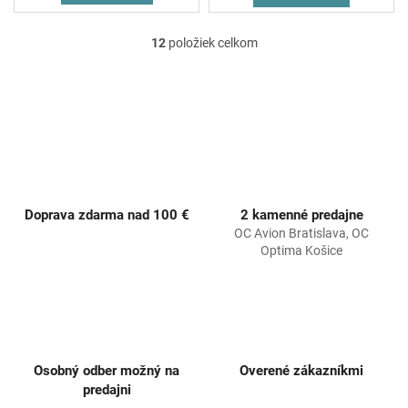
12
položiek celkom
O
v
l
á
d
a
c
i
e
p
Doprava zdarma nad 100 €
2 kamenné predajne
r
OC Avion Bratislava, OC
v
Optima Košice
k
y
v
ý
p
i
s
Osobný odber možný na
Overené zákazníkmi
u
predajni