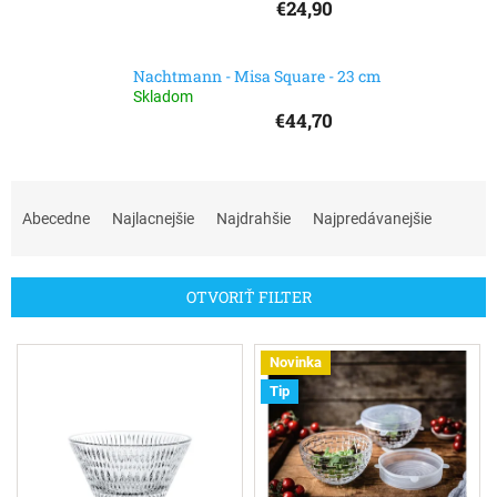
€24,90
Nachtmann - Misa Square - 23 cm
Skladom
€44,70
R
a
Abecedne
Najlacnejšie
Najdrahšie
Najpredávanejšie
d
e
n
OTVORIŤ FILTER
i
e
V
p
Novinka
ý
r
Tip
p
o
i
d
s
u
p
k
r