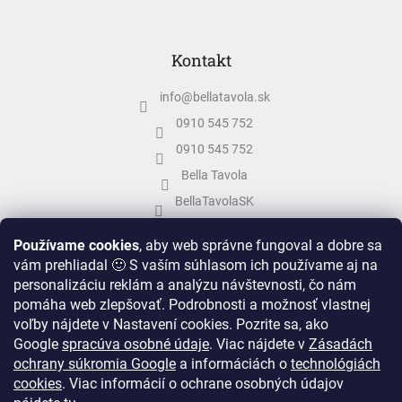
Kontakt
info
@
bellatavola.sk
0910 545 752
0910 545 752
Bella Tavola
BellaTavolaSK
bellatavola.sk
Používame cookies
, aby web správne fungoval a dobre sa
vám prehliadal 🙂 S vaším súhlasom ich používame aj na
personalizáciu reklám a analýzu návštevnosti, čo nám
pomáha web zlepšovať. Podrobnosti a možnosť vlastnej
voľby nájdete v Nastavení cookies.
Pozrite sa, ako
Google
spracúva osobné údaje
.
Viac nájdete v
Zásadách
ochrany súkromia Google
a informáciách o
technológiách
cookies
. Viac informácií o ochrane osobných údajov