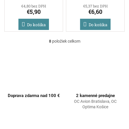
€4,80 bez DPH
€5,37 bez DPH
€5,90
€6,60
Do košíka
Do košíka
8
položiek celkom
O
v
l
á
d
a
c
i
e
p
Doprava zdarma nad 100 €
2 kamenné predajne
r
OC Avion Bratislava, OC
v
Optima Košice
k
y
v
ý