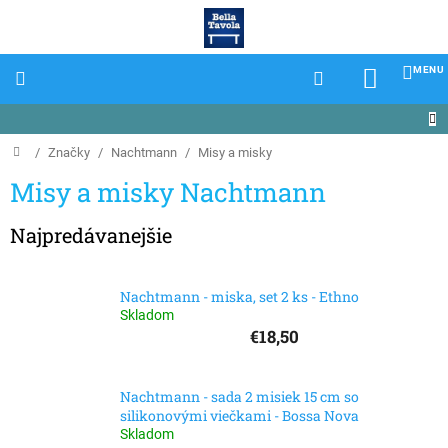
Prejsť
na
obsah
NÁKU
KOŠÍK
Domov
/
Značky
/
Nachtmann
/
Misy a misky
Misy a misky Nachtmann
Najpredávanejšie
Nachtmann - miska, set 2 ks - Ethno
Skladom
€18,50
Nachtmann - sada 2 misiek 15 cm so
silikonovými viečkami - Bossa Nova
Skladom