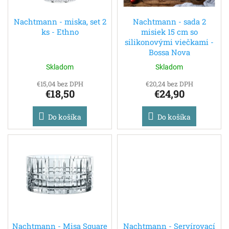
t
o
o
d
Nachtmann - miska, set 2
Nachtmann - sada 2
v
ks - Ethno
misiek 15 cm so
u
silikonovými viečkami -
k
Bossa Nova
t
o
Skladom
Skladom
v
€15,04 bez DPH
€20,24 bez DPH
€18,50
€24,90
Do košíka
Do košíka
Nachtmann - Misa Square
Nachtmann - Servírovací