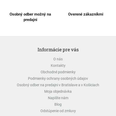
p
i
s
Osobný odber možný na
Overené zákazníkmi
u
predajni
Z
á
Informácie pre vás
p
ä
O nás
t
Kontakty
i
e
Obchodné podmienky
Podmienky ochrany osobných údajov
Osobný odber na predajni v Bratislave a v Košiciach
Moja objednávka
Napíšte nám
Blog
Odstúpenie od zmluvy