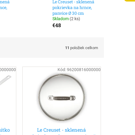
enená
Le Creuset - sklenená
nce,
pokrievka na hrnce,
panvice Ø 30 cm
Skladom
(
2 ks
)
€48
11
položiek celkom
0000000
Kód:
96200816000000
sitko
Le Creuset - sklenená