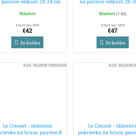
 panvice veľkosti 20-24 cm
na panvice veľkosti 26-
Skladom
Skladom
(
1 ks
)
€34,15 bez DPH
€38,21 bez DPH
€42
€47
Do košíka
Do košíka
Kód:
96200818000000
Kód:
9620082
Le Creuset - sklenená
Le Creuset - sklenen
krievka na hrnce, panvice Ø
pokrievka na hrnce, panv