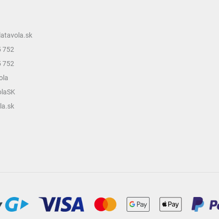
ý
p
i
s
latavola.sk
u
5 752
5 752
ola
olaSK
la.sk