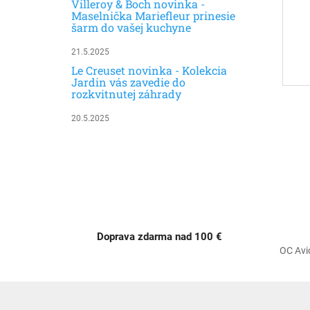
Villeroy & Boch novinka -
Maselnička Mariefleur prinesie
šarm do vašej kuchyne
21.5.2025
Le Creuset novinka - Kolekcia
Jardin vás zavedie do
rozkvitnutej záhrady
20.5.2025
Doprava zdarma nad 100 €
OC Avi
Z
á