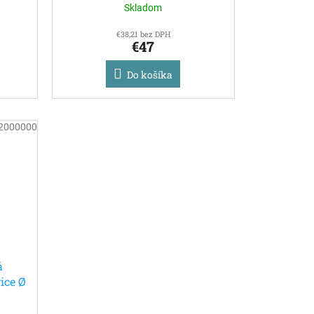
Skladom
€38,21 bez DPH
€47
Do košíka
2000000
á
ice Ø