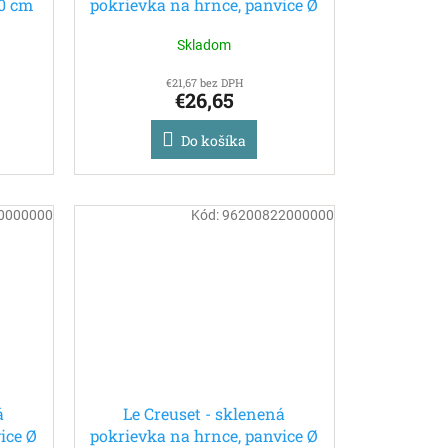
30 cm
pokrievka na hrnce, panvice Ø
16 cm
Skladom
€21,67 bez DPH
€26,65
Do košíka
0000000
Kód:
96200822000000
á
Le Creuset - sklenená
ice Ø
pokrievka na hrnce, panvice Ø