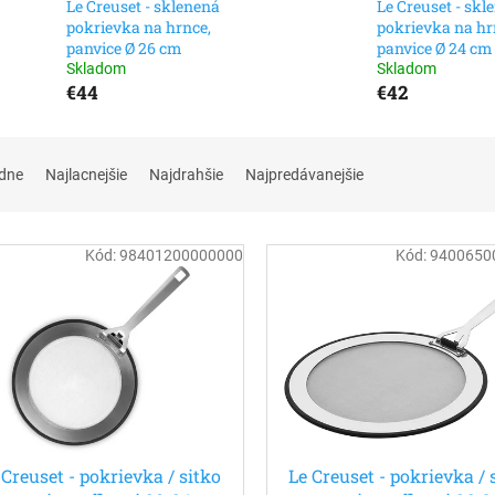
Le Creuset - sklenená
Le Creuset - skl
pokrievka na hrnce,
pokrievka na hr
panvice Ø 26 cm
panvice Ø 24 cm
Skladom
Skladom
€44
€42
dne
Najlacnejšie
Najdrahšie
Najpredávanejšie
Kód:
98401200000000
Kód:
9400650
 Creuset - pokrievka / sitko
Le Creuset - pokrievka / 