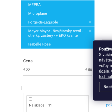
MEPRA
Microplane
Forge-de-Laguiole
Meyer Mayor - švajčiarsky textil -
utierky, zástery - v EKO kvalite
Isabelle Rose
Použív
S vaší
návšte
Cena
voľby n
€
22
€
58
údaje
.
V
techno
Nast
po
Na sklade
11