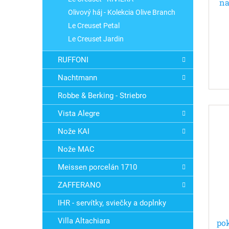
na
t
v
Olivový háj - Kolekcia Olive Branch
o
Le Creuset Petal
v
Le Creuset Jardin
RUFFONI
Nachtmann
Robbe & Berking - Striebro
Vista Alegre
Nože KAI
Nože MAC
Meissen porcelán 1710
ZAFFERANO
IHR - servítky, sviečky a doplnky
Villa Altachiara
po