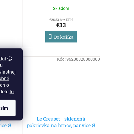
22 cm
Skladom
€26,83 bez DPH
€33
Do košíka
dal 🙂
6000000
Kód:
96200828000000
zu
lastnej
obné
ch o
jdete
tu
.
asím
á
Le Creuset - sklenená
ice Ø
pokrievka na hrnce, panvice Ø
28 cm