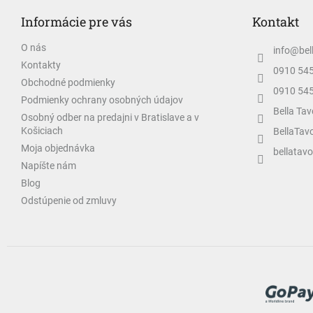
p
Informácie pre vás
Kontakt
ä
t
O nás
info
@
bel
i
Kontakty
e
0910 54
Obchodné podmienky
0910 54
Podmienky ochrany osobných údajov
Bella Tav
Osobný odber na predajni v Bratislave a v
Košiciach
BellaTav
Moja objednávka
bellatavo
Napíšte nám
Blog
Odstúpenie od zmluvy