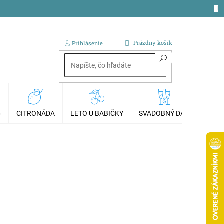
NÁKUPNÝ
Prázdny košík
Prihlásenie
KOŠÍK
6
CITRONÁDA
LETO U BABIČKY
SVADOBNÝ DAR
AKCI