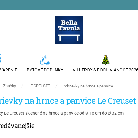
 VARENIE
BYTOVÉ DOPLNKY
VILLEROY & BOCH VIANOCE 202
ov
Značky
LE CREUSET
Pokrievky na hrnce a panvice
rievky na hrnce a panvice Le Creuset
ky Le Creuset sklenené na hrnce a panvice od Ø 16 cm do Ø 32 cm
redávanejšie