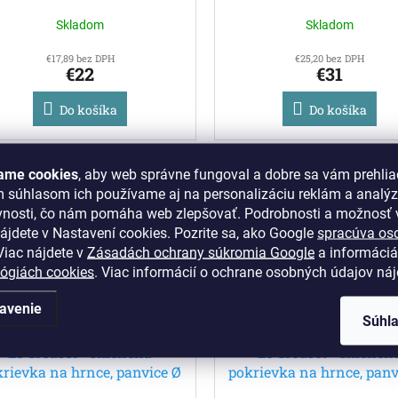
18 cm
20 cm
Skladom
Skladom
€17,89 bez DPH
€25,20 bez DPH
€22
€31
Do košíka
Do košíka
ame cookies
, aby web správne fungoval a dobre sa vám prehlia
Kód:
96200824000000
Kód:
9620082
m súhlasom ich používame aj na personalizáciu reklám a analý
vnosti, čo nám pomáha web zlepšovať. Podrobnosti a možnosť v
ájdete v Nastavení cookies.
Pozrite sa, ako Google
spracúva os
iac nájdete v
Zásadách ochrany súkromia Google
a informáciá
lógiách cookies
. Viac informácií o ochrane osobných údajov ná
avenie
Súhl
Le Creuset - sklenená
Le Creuset - sklenen
krievka na hrnce, panvice Ø
pokrievka na hrnce, panv
24 cm
26 cm