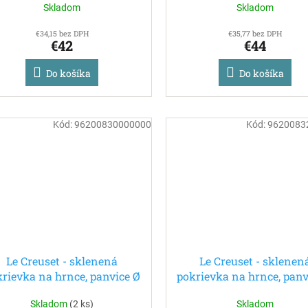
Skladom
Skladom
€34,15 bez DPH
€35,77 bez DPH
€42
€44
Do košíka
Do košíka
Kód:
96200830000000
Kód:
9620083
Le Creuset - sklenená
Le Creuset - sklenen
krievka na hrnce, panvice Ø
pokrievka na hrnce, panv
30 cm
32 cm
Skladom
(
2 ks
)
Skladom