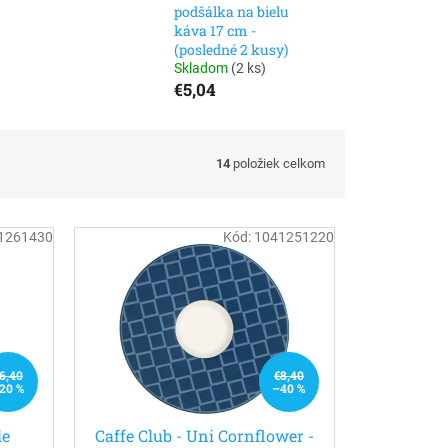
podšálka na bielu
káva 17 cm -
(posledné 2 kusy)
Skladom
(
2 ks
)
€5,04
14
položiek celkom
1261430
Kód:
1041251220
6,40
€8,40
20 %
–40 %
le
Caffe Club - Uni Cornflower -