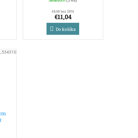
€8,98 bez DPH
€11,04
Do košíka
L534310
 cm
R