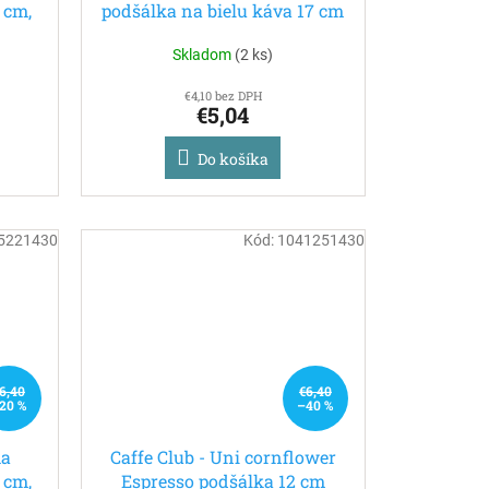
 cm,
podšálka na bielu káva 17 cm
- (posledné 2 kusy)
Skladom
(
2 ks
)
€4,10 bez DPH
€5,04
Do košíka
5221430
Kód:
1041251430
6,40
€6,40
20 %
–40 %
ha
Caffe Club - Uni cornflower
 cm,
Espresso podšálka 12 cm