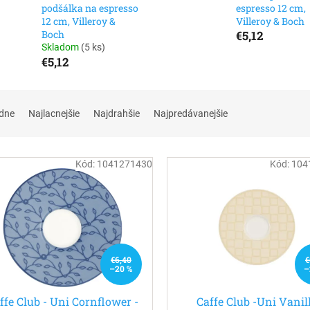
podšálka na espresso
espresso 12 cm,
12 cm, Villeroy &
Villeroy & Boch
Boch
€5,12
Skladom
(
5 ks
)
€5,12
dne
Najlacnejšie
Najdrahšie
Najpredávanejšie
Kód:
1041271430
Kód:
104
€6,40
€
–20 %
–
ffe Club - Uni Cornflower -
Caffe Club -Uni Vanil