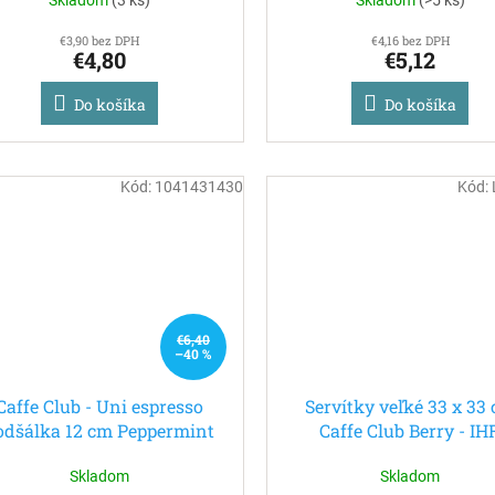
€3,90 bez DPH
€4,16 bez DPH
€4,80
€5,12
Do košíka
Do košíka
Kód:
1041431430
Kód:
€6,40
–40 %
Caffe Club - Uni espresso
Servítky veľké 33 x 33
odšálka 12 cm Peppermint
Caffe Club Berry - IH
(posledných 10 kusov)
Skladom
Skladom