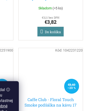
Skladom
(
>5 ks
)
€3,11 bez DPH
€3,82
Do košíka
2251900
Kód:
1042231220
21,24
€8,40
25 %
–20 %
dal 🙂
zu
iska
Caffe Club - Floral Touch
lastnej
ov na
Smoke podšálka na kávu 17
obné
cm