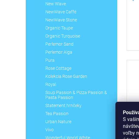
New Wave
NewWave Caffé
NewWave Stone
Organic Taupe
Organic Turquoise
Perlemor Sand
Perlemor Alga
Pura
Rose Cottage
Kolekcia Rose Garden
Royal
Soup Passion & Pizza Passion &
Pasta Passion
Statement hrnčeky
Použív
Tea Passion
S vaší
Urban Nature
Ca
návšte
Vivo
voľby n
C.
Wonderful World White