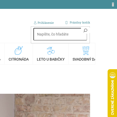
NÁKUPNÝ
Prázdny košík
Prihlásenie
KOŠÍK
6
CITRONÁDA
LETO U BABIČKY
SVADOBNÝ DAR
AKCI