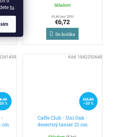
ch o
Skladom
jdete
tu
.
€5,46 bez DPH
€6,72
asím
Do košíka
2261430
Kód:
1042252640
6,40
€13,80
20 %
–20 %
 -
Caffe Club - Uni Oak -
2 cm
dezertný tanier 21 cm
Skladom
(
5 ks
)