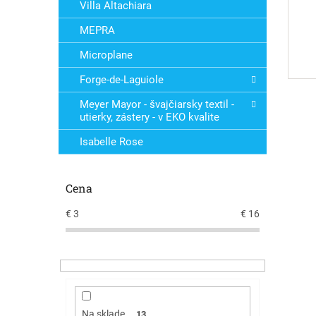
Villa Altachiara
MEPRA
Microplane
Forge-de-Laguiole
Meyer Mayor - švajčiarsky textil -
utierky, zástery - v EKO kvalite
Isabelle Rose
Cena
€
3
€
16
Na sklade
13