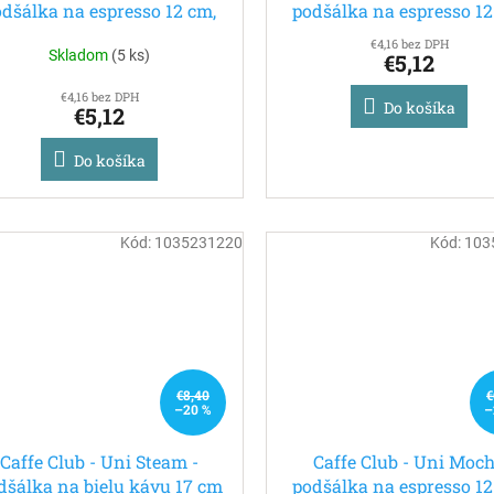
odšálka na espresso 12 cm,
podšálka na espresso 12
Villeroy & Boch
Villeroy & Boch
€4,16 bez DPH
Skladom
(
5 ks
)
€5,12
€4,16 bez DPH
Do košíka
€5,12
Do košíka
Kód:
1035231220
Kód:
103
€8,40
€
–20 %
–
Caffe Club - Uni Steam -
Caffe Club - Uni Moc
dšálka na bielu kávu 17 cm
podšálka na espresso 12