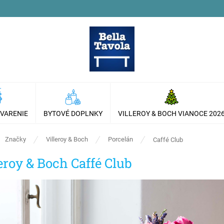
 VARENIE
BYTOVÉ DOPLNKY
VILLEROY & BOCH VIANOCE 202
ov
Značky
Villeroy & Boch
Porcelán
Caffé Club
eroy & Boch Caffé Club