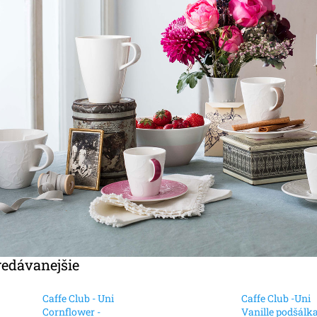
redávanejšie
Caffe Club - Uni
Caffe Club -Uni
Cornflower -
Vanille podšálk