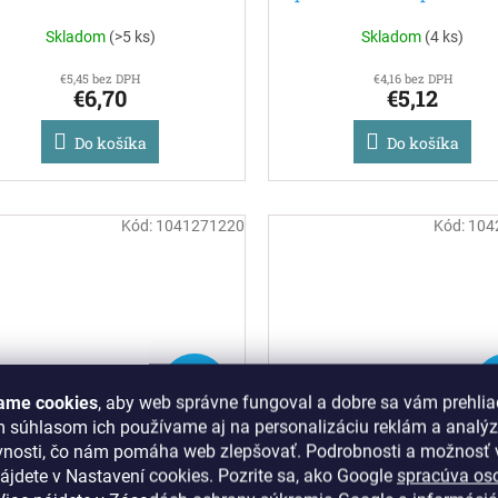
- (posledné 3KS)
Villeroy & Boch
Skladom
(
>5 ks
)
Skladom
(
4 ks
)
€5,45 bez DPH
€4,16 bez DPH
€6,70
€5,12
Do košíka
Do košíka
Kód:
1041271220
Kód:
104
€8,40
€
–40 %
–
ame cookies
, aby web správne fungoval a dobre sa vám prehlia
m súhlasom ich používame aj na personalizáciu reklám a analý
ffe Club - Floral - podšálka
Caffe Club - Uni Oak, m
vnosti, čo nám pomáha web zlepšovať. Podrobnosti a možnosť v
na bielu káva 17 cm -
0,75 l (posledných 9 kus
ájdete v Nastavení cookies.
Pozrite sa, ako Google
spracúva os
C.Flo.cornflower (posledné
sklade)