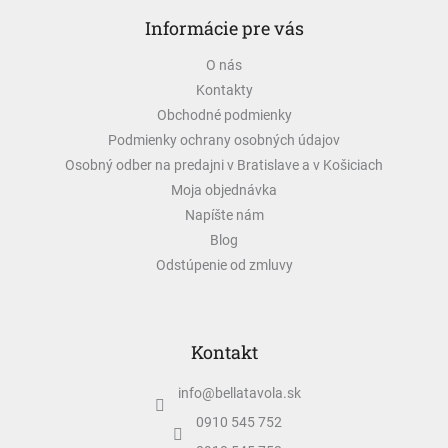
á
Informácie pre vás
p
ä
O nás
t
Kontakty
i
e
Obchodné podmienky
Podmienky ochrany osobných údajov
Osobný odber na predajni v Bratislave a v Košiciach
Moja objednávka
Napíšte nám
Blog
Odstúpenie od zmluvy
Kontakt
info
@
bellatavola.sk
0910 545 752