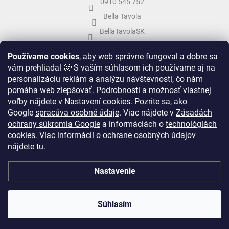
0910 545 752
Bella Tavola
BellaTavolaSK
bellatavola.sk
Používame cookies
, aby web správne fungoval a dobre sa
vám prehliadal 🙂 S vaším súhlasom ich používame aj na
personalizáciu reklám a analýzu návštevnosti, čo nám
pomáha web zlepšovať. Podrobnosti a možnosť vlastnej
voľby nájdete v Nastavení cookies.
Pozrite sa, ako
Google
spracúva osobné údaje
.
Viac nájdete v
Zásadách
ochrany súkromia Google
a informáciách o
technológiách
cookies
. Viac informácií o ochrane osobných údajov
nájdete
tu
.
Vytvoril Shoptet
&
Nastavenie
Copyright 2026
Bella Tavola
. Všetky práva vyhradené.
Upraviť nastavenie
Súhlasím
cookies