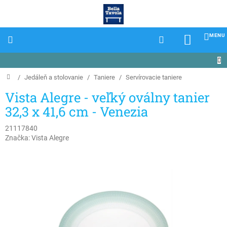
Prejsť
na
obsah
NÁKU
KOŠÍK
Domov
/
Jedáleň a stolovanie
/
Taniere
/
Servírovacie taniere
Vista Alegre - veľký oválny tanier
32,3 x 41,6 cm - Venezia
21117840
Značka:
Vista Alegre