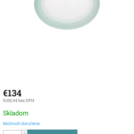
€134
€108,94 bez DPH
Jednotková
Skladom
cena:
Možnosti doručenia