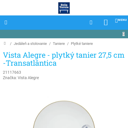
Prejsť
na
obsah
NÁKU
KOŠÍK
Domov
/
Jedáleň a stolovanie
/
Taniere
/
Plytké taniere
Vista Alegre - plytký tanier 27,5 cm
-Transatlântica
21117663
Značka:
Vista Alegre