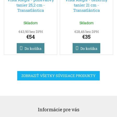
tanier 25,2 cm -
tanier 21 cm -
Transatlântica
Transatlântica
Skladom
Skladom
€43,90 bez DPH
€28,46 bez DPH
€54
€35
Do košíka
Do košíka
ZOBRAZIŤ VŠETKY SÚVISIACE PRODUKTY
Z
á
Informácie pre vás
p
ä