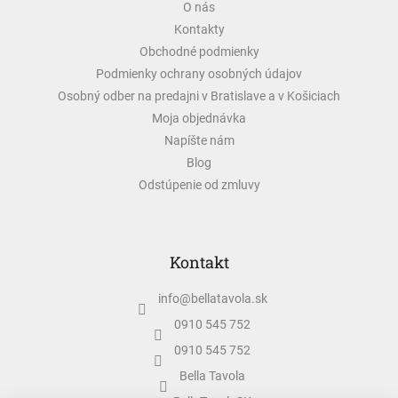
O nás
t
Kontakty
i
e
Obchodné podmienky
Podmienky ochrany osobných údajov
Osobný odber na predajni v Bratislave a v Košiciach
Moja objednávka
Napíšte nám
Blog
Odstúpenie od zmluvy
Kontakt
info
@
bellatavola.sk
0910 545 752
0910 545 752
Bella Tavola