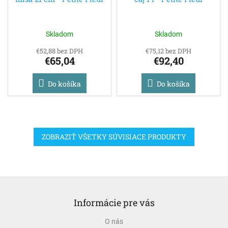
Skladom
Skladom
€52,88 bez DPH
€75,12 bez DPH
€65,04
€92,40
Do košíka
Do košíka
ZOBRAZIŤ VŠETKY SÚVISIACE PRODUKTY
Z
á
Informácie pre vás
p
ä
O nás
t