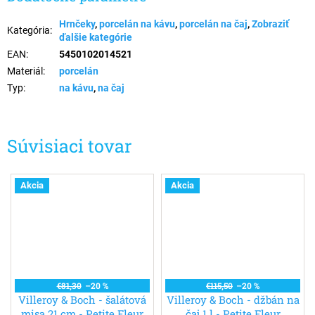
Hrnčeky
,
porcelán na kávu
,
porcelán na čaj
,
Zobraziť
Kategória
:
ďalšie kategórie
EAN
:
5450102014521
Materiál
:
porcelán
Typ
:
na kávu
,
na čaj
Súvisiaci tovar
Akcia
Akcia
€81,30
–20 %
€115,50
–20 %
Villeroy & Boch - šalátová
Villeroy & Boch - džbán na
misa 21 cm - Petite Fleur
čaj 1 l - Petite Fleur