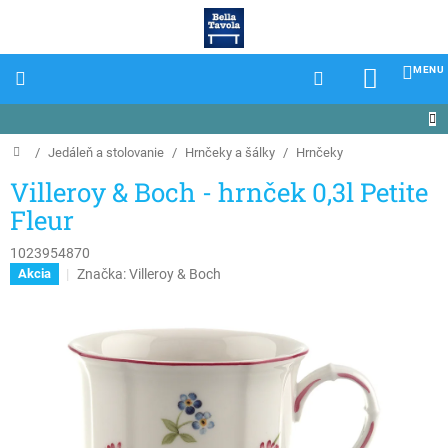
Prejsť
na
obsah
NÁKU
KOŠÍK
Domov
/
Jedáleň a stolovanie
/
Hrnčeky a šálky
/
Hrnčeky
Villeroy & Boch - hrnček 0,3l Petite
Fleur
1023954870
Značka:
Villeroy & Boch
Akcia