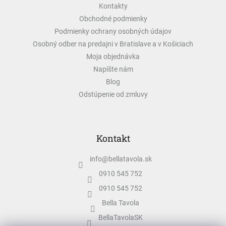
Kontakty
i
e
Obchodné podmienky
Podmienky ochrany osobných údajov
Osobný odber na predajni v Bratislave a v Košiciach
Moja objednávka
Napíšte nám
Blog
Odstúpenie od zmluvy
Kontakt
info
@
bellatavola.sk
0910 545 752
0910 545 752
Bella Tavola
BellaTavolaSK