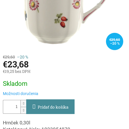
€29,60
–20 %
€29,60
–20 %
€23,68
€19,25 bez DPH
Jednotková
Skladom
cena:
Možnosti doručenia
Pridať do košíka
Hrnček 0,30l