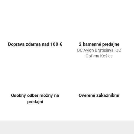
v
a
a
c
n
i
i
e
e
p
r
v
k
Doprava zdarma nad 100 €
2 kamenné predajne
y
OC Avion Bratislava, OC
v
Optima Košice
ý
p
i
s
u
Osobný odber možný na
Overené zákazníkmi
predajni
Z
á