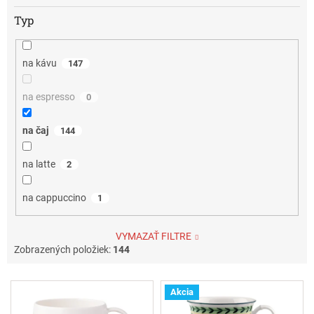
Typ
na kávu
147
na espresso
0
na čaj
144
na latte
2
na cappuccino
1
VYMAZAŤ FILTRE
Zobrazených položiek:
144
V
Akcia
ý