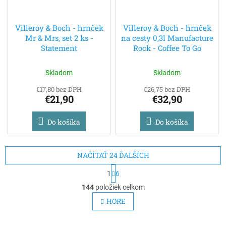
Villeroy & Boch - hrnček
Villeroy & Boch - hrnček
Mr & Mrs, set 2 ks -
na cesty 0,3l Manufacture
Statement
Rock - Coffee To Go
Skladom
Skladom
€17,80 bez DPH
€26,75 bez DPH
€21,90
€32,90
Do košíka
Do košíka
NAČÍTAŤ 24 ĎALŠÍCH
S
1
6
t
O
r
144
položiek celkom
v
á
l
HORE
n
á
k
d
o