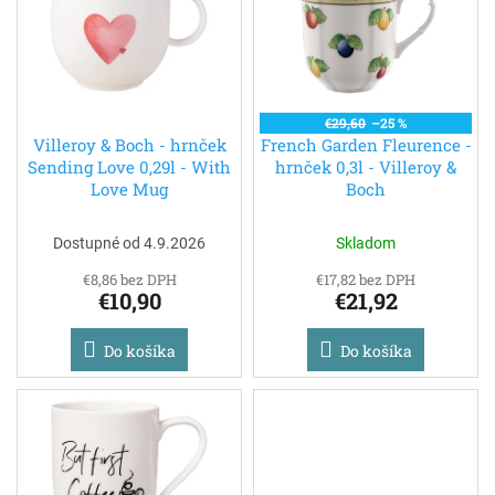
p
i
s
p
r
o
€29,60
–25 %
d
Villeroy & Boch - hrnček
French Garden Fleurence -
Sending Love 0,29l - With
hrnček 0,3l - Villeroy &
u
Love Mug
Boch
k
t
o
Dostupné od 4.9.2026
Skladom
v
€8,86 bez DPH
€17,82 bez DPH
€10,90
€21,92
Do košíka
Do košíka