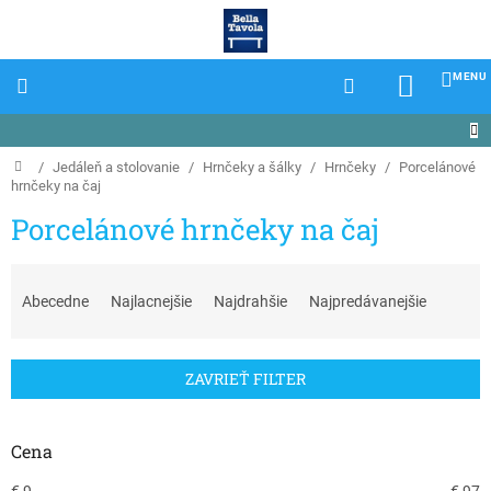
Prejsť
na
obsah
NÁKU
KOŠÍK
Domov
/
Jedáleň a stolovanie
/
Hrnčeky a šálky
/
Hrnčeky
/
Porcelánové
hrnčeky na čaj
Porcelánové hrnčeky na čaj
R
a
Abecedne
Najlacnejšie
Najdrahšie
Najpredávanejšie
d
e
n
ZAVRIEŤ FILTER
i
e
p
Cena
r
€
9
€
97