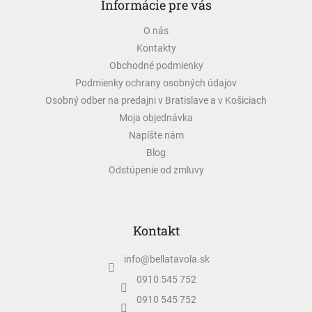
Informácie pre vás
p
ä
O nás
t
Kontakty
i
e
Obchodné podmienky
Podmienky ochrany osobných údajov
Osobný odber na predajni v Bratislave a v Košiciach
Moja objednávka
Napíšte nám
Blog
Odstúpenie od zmluvy
Kontakt
info
@
bellatavola.sk
0910 545 752
0910 545 752