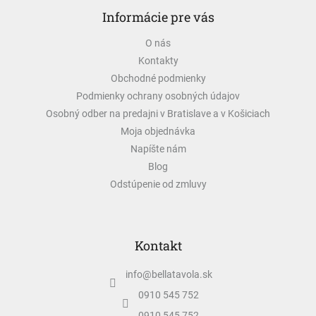
á
Informácie pre vás
p
ä
O nás
t
Kontakty
i
e
Obchodné podmienky
Podmienky ochrany osobných údajov
Osobný odber na predajni v Bratislave a v Košiciach
Moja objednávka
Napíšte nám
Blog
Odstúpenie od zmluvy
Kontakt
info
@
bellatavola.sk
0910 545 752
0910 545 752