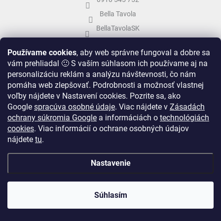
Bella Tavola
BellaTavolaSK
bellatavola.sk
Používame cookies
, aby web správne fungoval a dobre sa
vám prehliadal 🙂 S vaším súhlasom ich používame aj na
personalizáciu reklám a analýzu návštevnosti, čo nám
pomáha web zlepšovať. Podrobnosti a možnosť vlastnej
voľby nájdete v Nastavení cookies.
Pozrite sa, ako
Google
spracúva osobné údaje
.
Viac nájdete v
Zásadách
ochrany súkromia Google
a informáciách o
technológiách
cookies
. Viac informácií o ochrane osobných údajov
nájdete
tu
.
Vytvoril Shoptet
&
Nastavenie
Copyright 2026
Bella Tavola
. Všetky práva vyhradené.
Upraviť nastavenie
Súhlasím
cookies