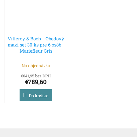
Villeroy & Boch - Obedový
maxi set 30 ks pre 6 osôb -
Mariefleur Gris
Na objednávku
€641,95 bez DPH
€789,60
Do košíka
Z