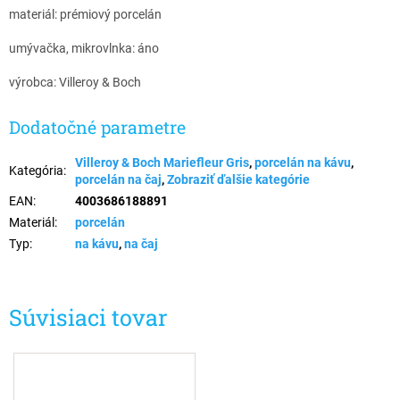
materiál: prémiový porcelán
umývačka, mikrovlnka: áno
výrobca: Villeroy & Boch
Dodatočné parametre
Villeroy & Boch Mariefleur Gris
,
porcelán na kávu
,
Kategória
:
porcelán na čaj
,
Zobraziť ďalšie kategórie
EAN
:
4003686188891
Materiál
:
porcelán
Typ
:
na kávu
,
na čaj
Súvisiaci tovar