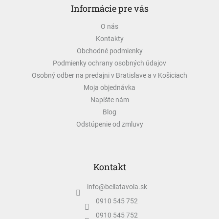
Informácie pre vás
p
ä
O nás
t
Kontakty
i
e
Obchodné podmienky
Podmienky ochrany osobných údajov
Osobný odber na predajni v Bratislave a v Košiciach
Moja objednávka
Napíšte nám
Blog
Odstúpenie od zmluvy
Kontakt
info
@
bellatavola.sk
0910 545 752
0910 545 752