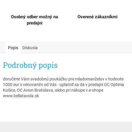
Osobný odber možný na
Overené zákazníkmi
predajni
Popis
Diskusia
Podrobný popis
doručíme Vám svadobnú poukážku pre mladomanželov v hodnote
1000 eur s venovaním od Vás - uplatniť sa dá v predajni OC Optima
Košice, OC Avion Bratislava, alebo pri nákupe v e-shope
www.bellatavola.sk
Z
á