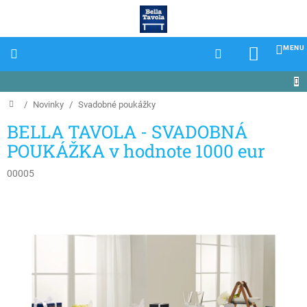
Prejsť
na
obsah
NÁKU
KOŠÍK
Domov
/
Novinky
/
Svadobné poukážky
BELLA TAVOLA - SVADOBNÁ
POUKÁŽKA v hodnote 1000 eur
00005