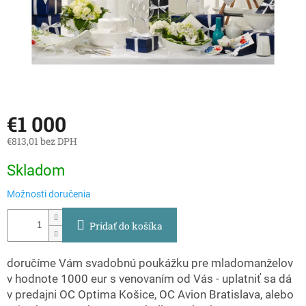
€1 000
€813,01 bez DPH
Jednotková
Skladom
cena:
Možnosti doručenia
Pridať do košíka
doručíme Vám svadobnú poukážku pre mladomanželov
v hodnote 1000 eur s venovaním od Vás - uplatniť sa dá
v predajni OC Optima Košice, OC Avion Bratislava, alebo