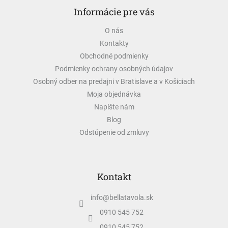
á
Informácie pre vás
p
ä
O nás
t
Kontakty
i
e
Obchodné podmienky
Podmienky ochrany osobných údajov
Osobný odber na predajni v Bratislave a v Košiciach
Moja objednávka
Napíšte nám
Blog
Odstúpenie od zmluvy
Kontakt
info
@
bellatavola.sk
0910 545 752
0910 545 752