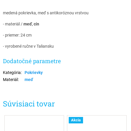
medená pokrievka,
meď s antikoróznou vrstvou
- materiál /
meď, cín
- priemer: 24 cm
- vyrobené ručne v Taliansku
Dodatočné parametre
Kategória
:
Pokrievky
Materiál
:
meď
Súvisiaci tovar
Akcia