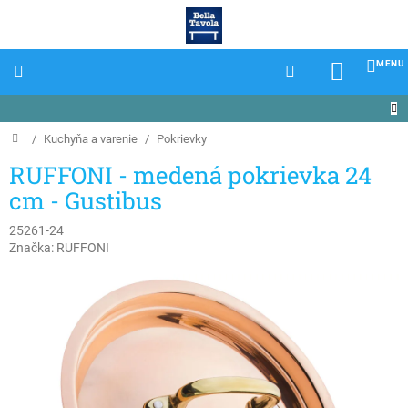
Prejsť
na
obsah
NÁKU
KOŠÍK
Domov
/
Kuchyňa a varenie
/
Pokrievky
RUFFONI - medená pokrievka 24
cm - Gustibus
25261-24
Značka:
RUFFONI