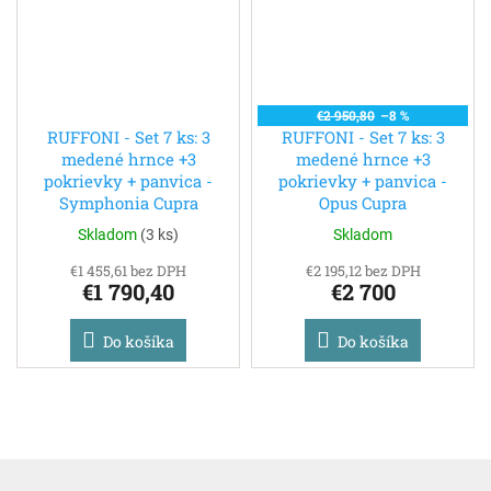
€2 950,80
–8 %
RUFFONI - Set 7 ks: 3
RUFFONI - Set 7 ks: 3
medené hrnce +3
medené hrnce +3
pokrievky + panvica -
pokrievky + panvica -
Symphonia Cupra
Opus Cupra
Skladom
(
3 ks
)
Skladom
€1 455,61 bez DPH
€2 195,12 bez DPH
€1 790,40
€2 700
Do košíka
Do košíka
Z