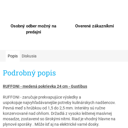
Osobný odber možný na
Overené zákazníkmi
predajni
Popis
Diskusia
Podrobný popis
RUFFONI - medená pokrievka 24 cm - Gustibus​
RUFFONI - zaručuje prekvapujúce výsledky a
uspokojuje najvyhľadávanejšie potreby kulinárskych nadšencov.
Pevná meď s hrúbkou od 1,5 do 2,5 mm. Interiéry sú ručne
konzervované nad ohňom. Držadlá z vysoko leštenej masívnej
mosadze, zostavené so širokými nitmi. Riad je vhodný hlavne na
plynové sporáky . Môže ísť aj na elektrické varné dosky.