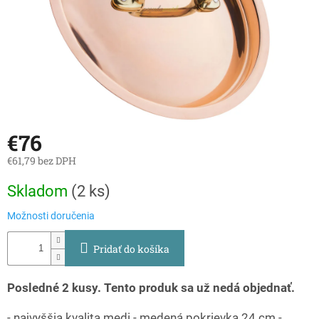
€76
€61,79 bez DPH
Jednotková
Skladom
(
2 ks
)
cena:
Možnosti doručenia
Pridať do košíka
Posledné 2 kusy. Tento produk sa už nedá objednať.
- najvyššia kvalita medi - medená pokrievka 24 cm -