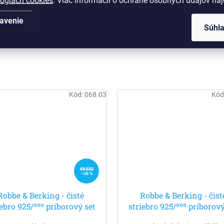
lógiách cookies
. Viac informácií o ochrane osobných údajov ná
avenie
Súhl
Kód:
068.03
Kód
€8 532
–16 %
Robbe & Berking - čisté
Robbe & Berking - čist
iebro 925/ººº príborový set
striebro 925/ººº príborový
ks pre 6 osôb - Belvedere
30ks pre 6 osôb - Dant