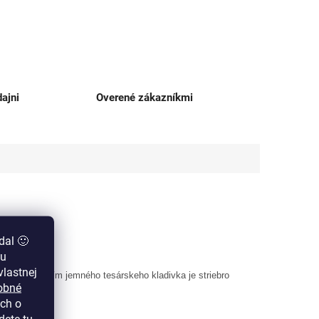
ajni
Overené zákazníkmi
dal 🙂
zu
lastnej
cíznym použitím jemného tesárskeho kladivka je striebro
obné
ch o