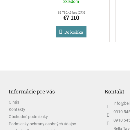
Skladom
€5 780,49 bez DPH
€7 110
Do košíka
Z
á
p
Informácie pre vás
Kontakt
ä
t
O nás
info
@
bel
i
Kontakty
e
0910 54
Obchodné podmienky
0910 54
Podmienky ochrany osobných údajov
Bella Tav