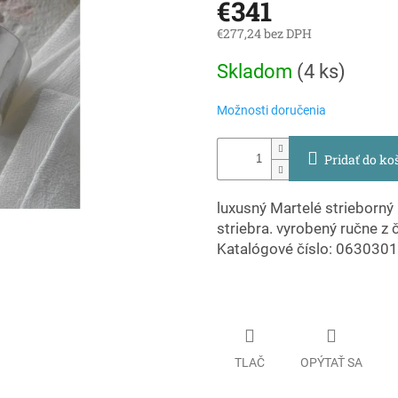
€341
€277,24 bez DPH
Jednotková
Skladom
(
4 ks
)
cena:
Možnosti doručenia
Pridať do ko
luxusný Martelé strieborný
striebra. vyrobený ručne z
Katalógové číslo: 063030
TLAČ
OPÝTAŤ SA