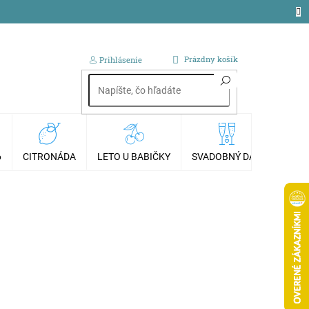
NÁKUPNÝ
Prázdny košík
Prihlásenie
KOŠÍK
6
CITRONÁDA
LETO U BABIČKY
SVADOBNÝ DAR
AKCI