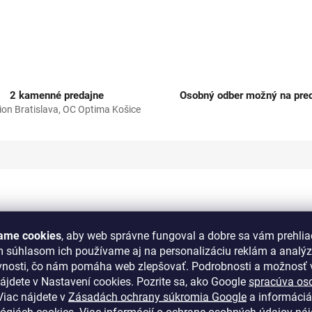
2 kamenné predajne
Osobný odber možný na pred
ion Bratislava, OC Optima Košice
ame cookies
, aby web správne fungoval a dobre sa vám prehlia
ítky - Martelé
m súhlasom ich používame aj na personalizáciu reklám a analý
vnosti, čo nám pomáha web zlepšovať. Podrobnosti a možnosť v
king. Majstrovské dielo predstavujúce vrchol striebrotesárskeho umenia. Pre
ájdete v Nastavení cookies.
Pozrite sa, ako Google
spracúva os
obí nesmierne ľahko, živo a grandiózne.
iac nájdete v
Zásadách ochrany súkromia Google
a informáciá