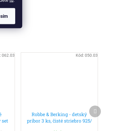
jdete
tu
.
asím
:
062.03
Kód:
050.03
Ďalší
é
Robbe & Berking - detský
produkt
 set
príbor 3 ks, čisté striebro 925/
e
ººº Alta