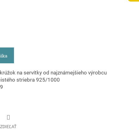
šíka
 krúžok na servítky od najznámejšieho výrobcu
 čistého striebra 925/1000
19
ZDIEĽAŤ