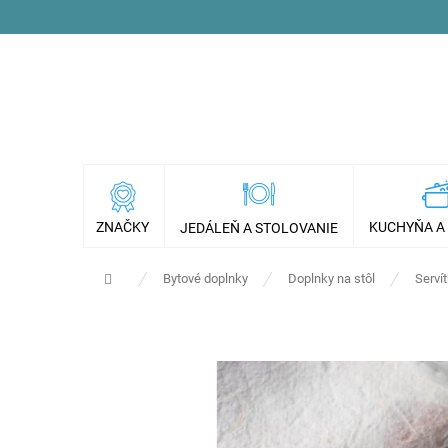
Prejsť
na
obsah
ZNAČKY
KUCHYŇA A
JEDÁLEŇ A STOLOVANIE
Domov
Bytové doplnky
Doplnky na stôl
Serví