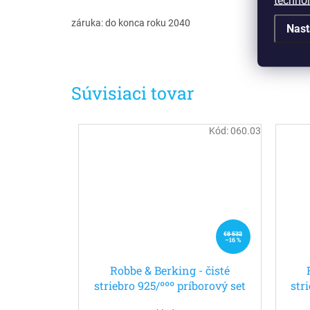
techno
záruka: do konca roku 2040
Nast
Súvisiaci tovar
Kód:
060.03
€8 532
–16 %
Robbe & Berking - čisté
striebro 925/ººº príborový set
str
30ks pre 6 osôb - Art Deco
30