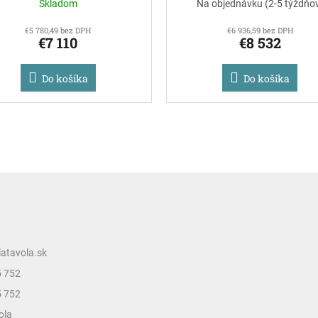
Skladom
Na objednávku (2-5 týždňo
€5 780,49 bez DPH
€6 936,59 bez DPH
€7 110
€8 532
Do košíka
Do košíka
latavola.sk
5 752
5 752
ola