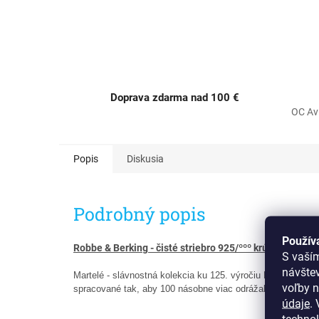
Doprava zdarma nad 100 €
OC Av
Popis
Diskusia
Podrobný popis
Použív
Robbe & Berking - čisté striebro 925/ººº krúžok na serv
S vaší
návšte
Martelé - slávnostná kolekcia ku 125. výročiu Robbe & Ber
voľby n
spracované tak, aby 100 násobne viac odrážalo svetlo. Pôs
údaje
.
V