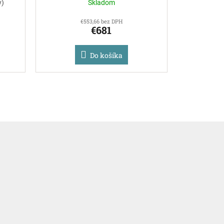
v)
Skladom
€553,66 bez DPH
€681
Do košíka