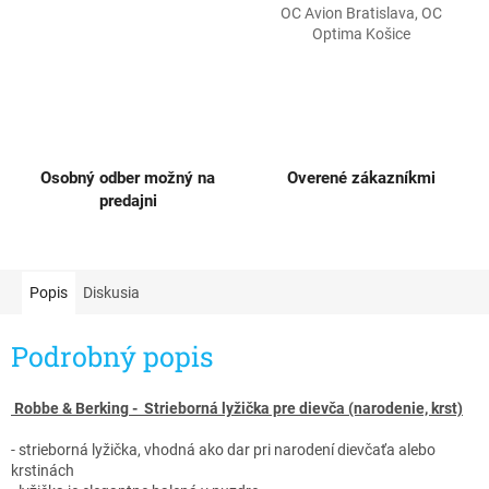
OC Avion Bratislava, OC
Optima Košice
Osobný odber možný na
Overené zákazníkmi
predajni
Popis
Diskusia
Podrobný popis
Robbe & Berking - Strieborná lyžička pre dievča (narodenie, krst)​
- strieborná lyžička, vhodná ako dar pri narodení dievčaťa alebo
krstinách