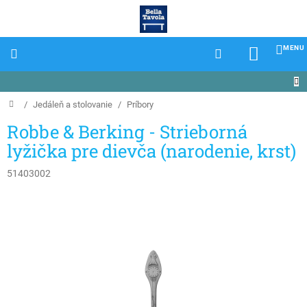
Prejsť
na
obsah
NÁKU
KOŠÍK
Domov
/
Jedáleň a stolovanie
/
Príbory
Robbe & Berking - Strieborná
lyžička pre dievča (narodenie, krst)
51403002