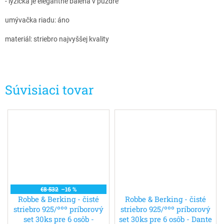
- lyžička je elegantne balená v puzdre
umývačka riadu: áno
materiál: striebro najvyššej kvality
Súvisiaci tovar
€8 532
–16 %
Robbe & Berking - čisté
Robbe & Berking - čisté
striebro 925/ººº príborový
striebro 925/ººº príborový
set 30ks pre 6 osôb -
set 30ks pre 6 osôb - Dante