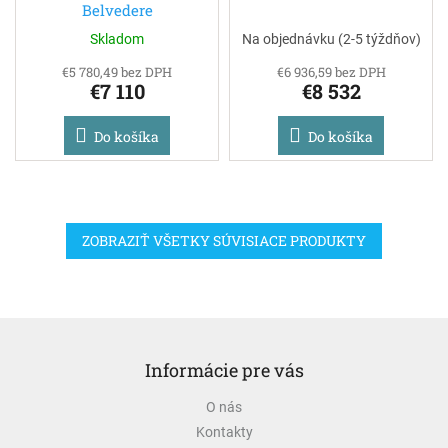
Belvedere
Skladom
Na objednávku (2-5 týždňov)
€5 780,49 bez DPH
€6 936,59 bez DPH
€7 110
€8 532
Do košíka
Do košíka
ZOBRAZIŤ VŠETKY SÚVISIACE PRODUKTY
Z
á
Informácie pre vás
p
ä
O nás
t
Kontakty
i