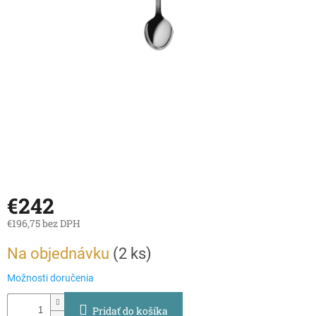
€242
€196,75 bez DPH
Jednotková
Na objednávku
(
2 ks
)
cena:
Možnosti doručenia
Pridať do košíka