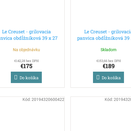
Le Creuset - grílovacia
Le Creuset - grilovaci
nvica obdĺžníková 39 x 27
panvica obdĺžníková 39 
cm azúrová
cm čierna
Na objednávku
Skladom
€142,28 bez DPH
€153,66 bez DPH
€175
€189
Do košíka
Do košíka
Kód:
20194320600422
Kód:
2019432