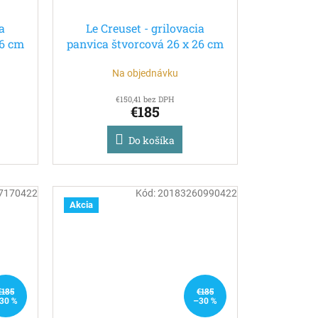
a
Le Creuset - grilovacia
26 cm
panvica štvorcová 26 x 26 cm
thyme
Na objednávku
€150,41 bez DPH
€185
Do košíka
7170422
Kód:
20183260990422
Akcia
€185
€185
30 %
–30 %