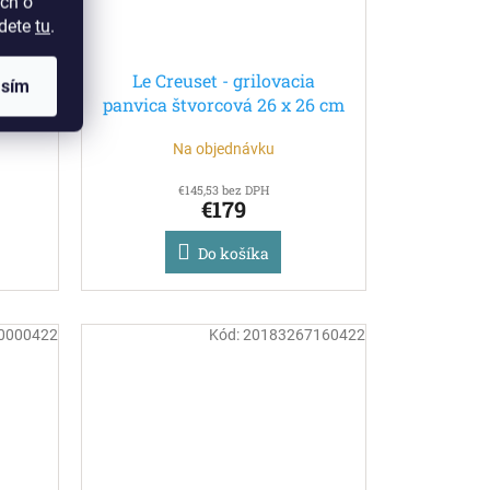
ch o
jdete
tu
.
a
Le Creuset - grilovacia
asím
 cm
panvica štvorcová 26 x 26 cm
Bamboo Green
Na objednávku
€145,53 bez DPH
€179
Do košíka
0000422
Kód:
20183267160422