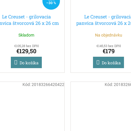
–30 %
Le Creuset - grilovacia
Le Creuset - grilovaci
nvica štvorcová 26 x 26 cm
panvica štvorcová 26 x 
červená
čierna
Skladom
Na objednávku
€105,28 bez DPH
€145,53 bez DPH
€129,50
€179
Do košíka
Do košíka
Kód:
20183266420422
Kód:
2018326