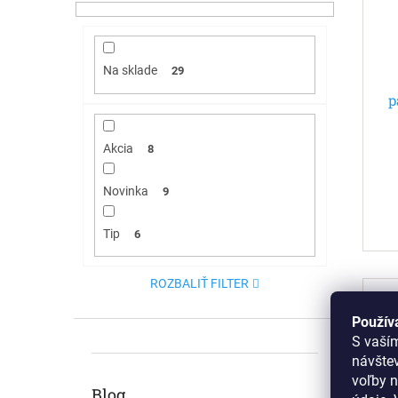
Na sklade
29
p
Akcia
8
Novinka
9
Tip
6
ROZBALIŤ FILTER
Použív
S vaší
návšte
voľby n
Blog