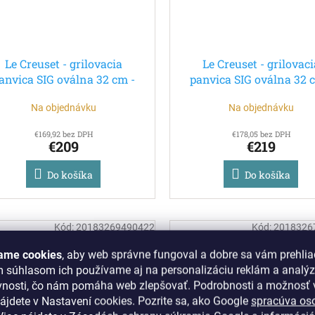
Le Creuset - grilovacia
Le Creuset - grilovaci
anvica SIG oválna 32 cm -
panvica SIG oválna 32 
červená
oranžová
Na objednávku
Na objednávku
€169,92 bez DPH
€178,05 bez DPH
€209
€219
Do košíka
Do košíka
Kód:
20183269490422
Kód:
2018326
ame cookies
, aby web správne fungoval a dobre sa vám prehlia
m súhlasom ich používame aj na personalizáciu reklám a analý
vnosti, čo nám pomáha web zlepšovať. Podrobnosti a možnosť v
ájdete v Nastavení cookies.
Pozrite sa, ako Google
spracúva os