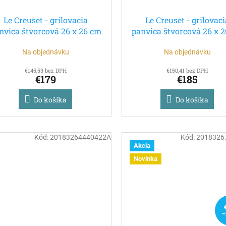
Le Creuset - grilovacia
Le Creuset - grilovaci
nvica štvorcová 26 x 26 cm
panvica štvorcová 26 x 
modro - zelená
oranžová
Na objednávku
Na objednávku
€145,53 bez DPH
€150,41 bez DPH
€179
€185
Do košíka
Do košíka
Kód:
20183264440422A
Kód:
2018326
Akcia
Novinka
–