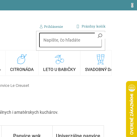
NÁKUPNÝ
Prázdny košík
Prihlásenie
KOŠÍK
6
CITRONÁDA
LETO U BABIČKY
SVADOBNÝ DAR
AKCI
anvice Le Creuset
nálnych i amatérskych kuchárov.
Panvice wok
Univerzálne panvice