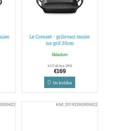
rniec
Le Creuset - grilovací tanier
na gril 30cm
l
Skladom
€137,40 bez DPH
€169
Do košíka
0000422
Kód:
20193260900422