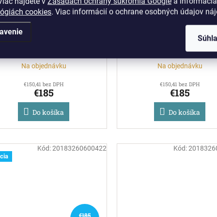
iac nájdete v
Zásadách ochrany súkromia Google
a informáciá
lógiách cookies
. Viac informácií o ochrane osobných údajov ná
avenie
Le Creuset - grilovacia
Le Creuset - grilovaci
Súhl
panvica štvorcová 26 cm
panvica štvorcová 26
Garnet bordová
ružová
Na objednávku
Na objednávku
€150,41 bez DPH
€150,41 bez DPH
€185
€185
Do košíka
Do košíka
Kód:
20183260600422
Kód:
2018326
cia
€185