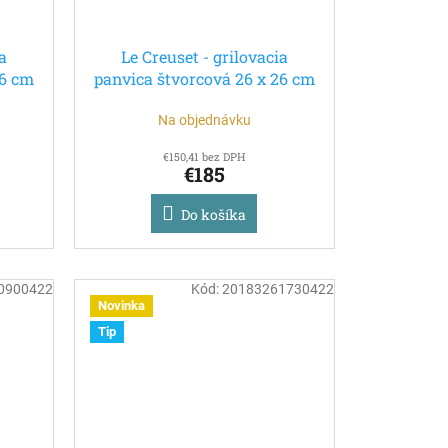
a
Le Creuset - grilovacia
26 cm
panvica štvorcová 26 x 26 cm
Meringue - béžová
Na objednávku
€150,41 bez DPH
€185
Do košíka
0900422
Kód:
20183261730422
Novinka
Tip