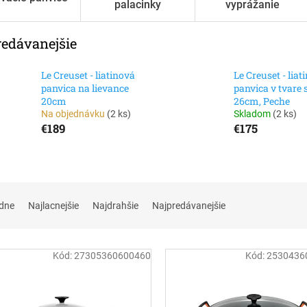
palacinky
vyprážanie
redávanejšie
Le Creuset - liatinová
Le Creuset - liat
panvica na lievance
panvica v tvare 
20cm
26cm, Peche
Na objednávku
(
2 ks
)
Skladom
(
2 ks
)
€189
€175
dne
Najlacnejšie
Najdrahšie
Najpredávanejšie
Kód:
27305360600460
Kód:
2530436