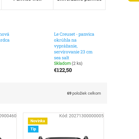
inová
Le Creuset - panvica
srdca
okrúhla na
vyprážanie,
servírovanie 23 cm
sea salt
Skladom
(
2 ks
)
€122,50
69
položiek celkom
0900460
Kód:
20271300000005
Novinka
Tip