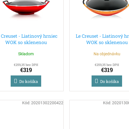
 Creuset - Liatinový hrniec
Le Creuset - Liatinový h
WOK so sklenenou
WOK so sklenenou
rievkou 36cm/4,5 l červený
pokrievkou 36cm/4,5 
Skladom
Na objednávku
oranžový
€259,35 bez DPH
€259,35 bez DPH
€319
€319
Do košíka
Do košíka
Kód:
20201302200422
Kód:
2020130