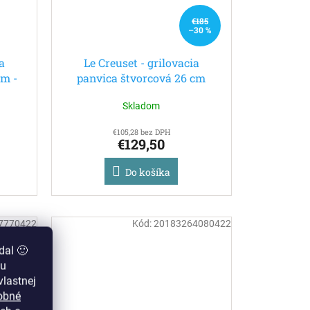
€185
–30 %
a
Le Creuset - grilovacia
cm -
panvica štvorcová 26 cm
azurová
Skladom
€105,28 bez DPH
€129,50
Do košíka
7770422
Kód:
20183264080422
dal 🙂
zu
lastnej
obné