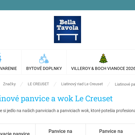
 VARENIE
BYTOVÉ DOPLNKY
VILLEROY & BOCH VIANOCE 202
ov
Značky
LE CREUSET
Liatinový riad Le Creuset
Liatinové p
inové panvice a wok Le Creuset
e si jedlo na našich panviciach a panviciach wok, ktoré potešia profesio
Panvice na
Panvice na
ovacie panvice