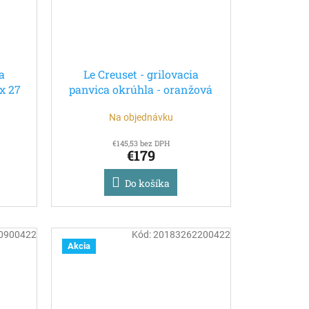
a
Le Creuset - grilovacia
x 27
panvica okrúhla - oranžová
26 cm
Na objednávku
€145,53 bez DPH
€179
Do košíka
0900422
Kód:
20183262200422
Akcia