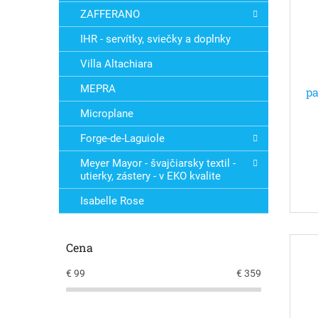
ZAFFERANO
IHR - servítky, sviečky a doplnky
Villa Altachiara
MEPRA
pa
Microplane
Forge-de-Laguiole
Meyer Mayor - švajčiarsky textil -
utierky, zástery - v EKO kvalite
Isabelle Rose
Cena
€
99
€
359