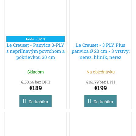
€279
–32 %
Le Creuset - Panvica 3-PLY
Le Creuset - 3 PLY Plus
s nepriľnavým povrchom a
panvica Ø 20 cm - 3 vrstvy:
pokrievkou 30 cm
nerez, hliník, nerez
Skladom
Na objednávku
€153,66 bez DPH
€161,79 bez DPH
€189
€199
Do košíka
Do košíka