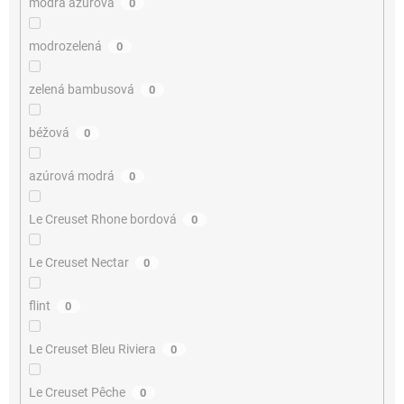
modrá azúrová
0
modrozelená
0
zelená bambusová
0
béžová
0
azúrová modrá
0
Le Creuset Rhone bordová
0
Le Creuset Nectar
0
flint
0
Le Creuset Bleu Riviera
0
Le Creuset Pêche
0