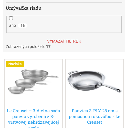
Umývačka riadu
áno
16
VYMAZAŤ FILTRE
Zobrazených položiek:
17
V
Novinka
ý
p
i
s
p
r
o
d
Le Creuset – 3-dielna sada
Panvica 3-PLY 28 cm s
panvíc vyrobená z 3-
pomocnou rukoväťou - Le
u
vrstvovej nehrdzavejúcej
Creuset
k
ocele