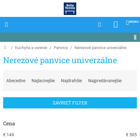
Prejsť
na
obsah
NÁKU
KOŠÍK
Domov
/
Kuchyňa a varenie
/
Panvice
/
Nerezové panvice univerzálne
Nerezové panvice univerzálne
R
a
Abecedne
Najlacnejšie
Najdrahšie
Najpredávanejšie
d
e
n
ZAVRIEŤ FILTER
i
e
p
Cena
r
o
€
149
€
505