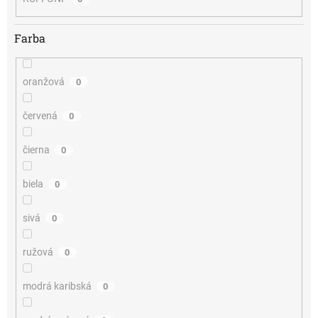
Farba
oranžová
0
červená
0
čierna
0
biela
0
sivá
0
ružová
0
modrá karibská
0