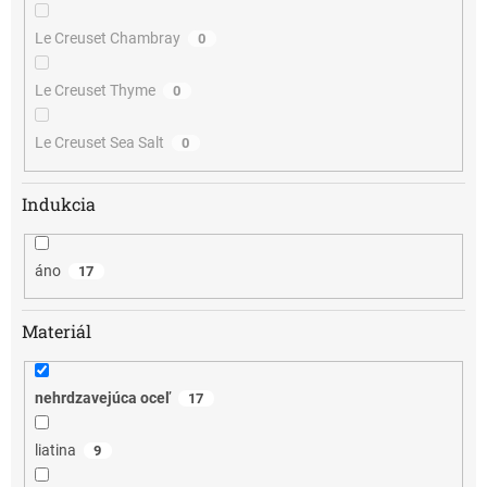
Le Creuset Chambray
0
Le Creuset Thyme
0
Le Creuset Sea Salt
0
Indukcia
áno
17
Materiál
nehrdzavejúca oceľ
17
liatina
9