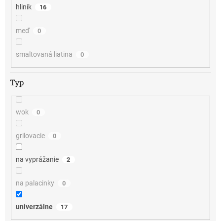
hliník
16
meď
0
smaltovaná liatina
0
Typ
wok
0
grilovacie
0
na vyprážanie
2
na palacinky
0
univerzálne
17