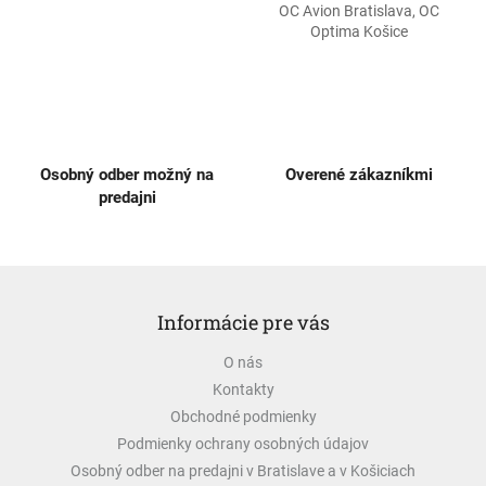
OC Avion Bratislava, OC
v
Optima Košice
k
y
v
ý
p
i
s
Osobný odber možný na
Overené zákazníkmi
u
predajni
Z
á
Informácie pre vás
p
ä
O nás
t
Kontakty
i
e
Obchodné podmienky
Podmienky ochrany osobných údajov
Osobný odber na predajni v Bratislave a v Košiciach