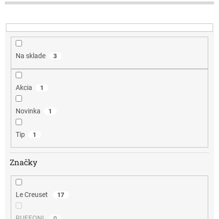
d
u
k
t
o
v
Na sklade
3
Akcia
1
Novinka
1
Tip
1
Značky
Le Creuset
17
RUFFONI
0