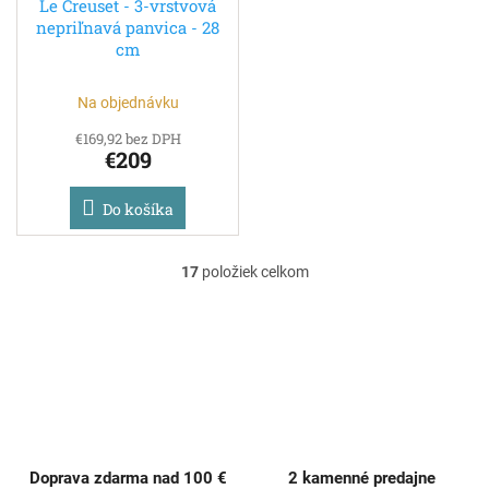
Le Creuset - 3-vrstvová
nepriľnavá panvica - 28
cm
Na objednávku
€169,92 bez DPH
€209
Do košíka
17
položiek celkom
O
v
l
á
d
a
c
i
e
p
Doprava zdarma nad 100 €
2 kamenné predajne
r