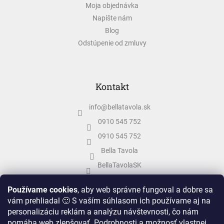
Moja objednávka
Napíšte nám
Blog
Odstúpenie od zmluvy
Kontakt
info
@
bellatavola.sk
0910 545 752
0910 545 752
Bella Tavola
BellaTavolaSK
bellatavola.sk
Používame cookies
, aby web správne fungoval a dobre sa
vám prehliadal 🙂 S vaším súhlasom ich používame aj na
personalizáciu reklám a analýzu návštevnosti, čo nám
pomáha web zlepšovať. Podrobnosti a možnosť vlastnej