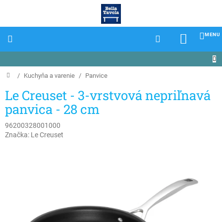
Prejsť
na
obsah
NÁKU
KOŠÍK
Domov
/
Kuchyňa a varenie
/
Panvice
Le Creuset - 3-vrstvová nepriľnavá
panvica - 28 cm
96200328001000
Značka:
Le Creuset