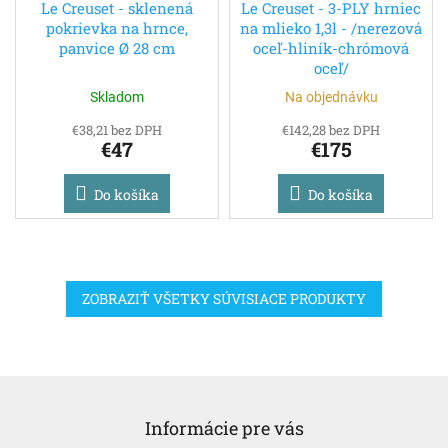
Le Creuset - sklenená
Le Creuset - 3-PLY hrniec
pokrievka na hrnce,
na mlieko 1,3l - /nerezová
panvice Ø 28 cm
oceľ-hliník-chrómová
oceľ/
Skladom
Na objednávku
€38,21 bez DPH
€142,28 bez DPH
€47
€175
Do košíka
Do košíka
ZOBRAZIŤ VŠETKY SÚVISIACE PRODUKTY
Z
á
Informácie pre vás
p