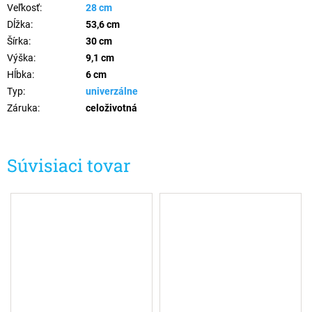
Veľkosť
:
28 cm
Dĺžka
:
53,6 cm
Šírka
:
30 cm
Výška
:
9,1 cm
Hĺbka
:
6 cm
Typ
:
univerzálne
Záruka
:
celoživotná
Súvisiaci tovar