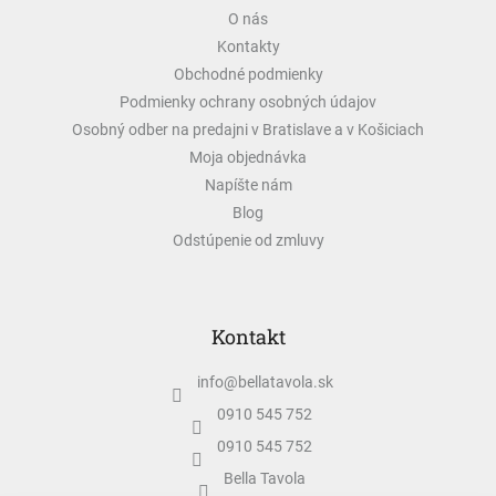
ä
O nás
t
Kontakty
i
e
Obchodné podmienky
Podmienky ochrany osobných údajov
Osobný odber na predajni v Bratislave a v Košiciach
Moja objednávka
Napíšte nám
Blog
Odstúpenie od zmluvy
Kontakt
info
@
bellatavola.sk
0910 545 752
0910 545 752
Bella Tavola