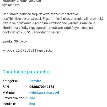
vnútorný priemer: 20,5 cm
výška: 6 cm
Nepriľnavá panvica trojvrstvová, zloženie: nerezová
oceľ/hliník/chrómová oceľ. Ergonomická nitovaná rukoväť, praktický
dizajn na nalievanie. Určená na každodenné varenie. Panvica je
vhodná na všetky typy sporákov, vrátane indukčných, tepelná
odolnosť až 260
Jednoducho sa čistí.
°C.
záruka: 30 rokov
výrobca: LE CREUSET Francúzsko
Dodatočné parametre
Kategória
:
Panvice
EAN
:
0630870042178
Materiál
:
nehrdzavejúca oceľ
Umývačka riadu
:
áno
Indukcia
:
áno