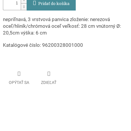
Pridať do košíka
nepriľnavá, 3 vrstvová panvica zloženie: nerezová
oceľ/hliník/chrómová oceľ veľkosť: 28 cm vnútorný Ø:
20,5cm výška: 6 cm
Katalógové číslo: 96200328001000
OPÝTAŤ SA
ZDIEĽAŤ