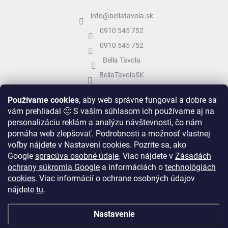
info
@
bellatavola.sk
0910 545 752
0910 545 752
Bella Tavola
BellaTavolaSK
bellatavola.sk
Používame cookies
, aby web správne fungoval a dobre sa
vám prehliadal 🙂 S vaším súhlasom ich používame aj na
personalizáciu reklám a analýzu návštevnosti, čo nám
pomáha web zlepšovať. Podrobnosti a možnosť vlastnej
voľby nájdete v Nastavení cookies.
Pozrite sa, ako
Google
spracúva osobné údaje
.
Viac nájdete v
Zásadách
ochrany súkromia Google
a informáciách o
technológiách
cookies
. Viac informácií o ochrane osobných údajov
nájdete
tu
.
Vytvoril Shoptet
&
Nastavenie