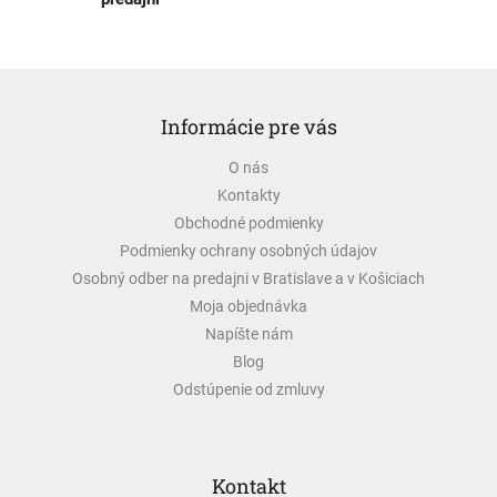
Z
á
Informácie pre vás
p
ä
O nás
t
Kontakty
i
e
Obchodné podmienky
Podmienky ochrany osobných údajov
Osobný odber na predajni v Bratislave a v Košiciach
Moja objednávka
Napíšte nám
Blog
Odstúpenie od zmluvy
Kontakt