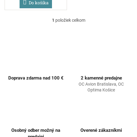
Do košíka
1
položiek celkom
O
v
l
á
d
a
c
i
e
p
Doprava zdarma nad 100 €
2 kamenné predajne
r
OC Avion Bratislava, OC
v
Optima Košice
k
y
v
ý
p
i
s
Osobný odber možný na
Overené zákazníkmi
u
predajni