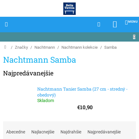
Prejsť
na
obsah
NÁKU
KOŠÍK
Domov
/
Značky
/
Nachtmann
/
Nachtmann kolekcie
/
Samba
Nachtmann Samba
Najpredávanejšie
Nachtmann Tanier Samba (27 cm - stredný -
obedový)
Skladom
€10,90
R
a
Abecedne
Najlacnejšie
Najdrahšie
Najpredávanejšie
d