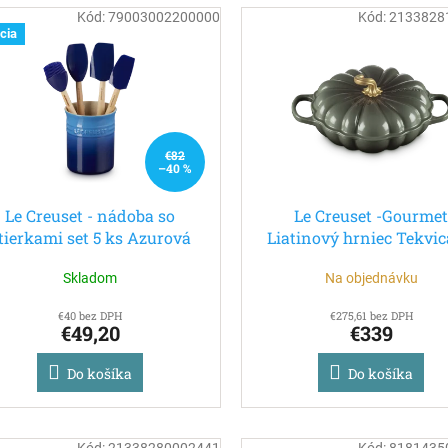
Kód:
79003002200000
Kód:
2133828
cia
€82
–40 %
Le Creuset - nádoba so
Le Creuset -Gourme
tierkami set 5 ks Azurová
Liatinový hrniec Tekvic
zlatým úchytom 28 cm/
Skladom
Na objednávku
Thyme
€40 bez DPH
€275,61 bez DPH
€49,20
€339
Do košíka
Do košíka
Kód:
21338280002441
Kód:
8181435