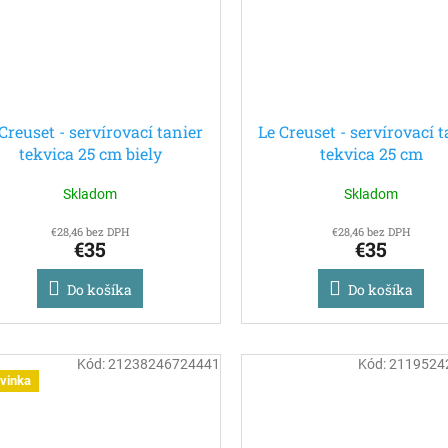
Creuset - servírovací tanier
Le Creuset - servírovací 
tekvica 25 cm biely
tekvica 25 cm
Skladom
Skladom
€28,46 bez DPH
€28,46 bez DPH
€35
€35
Do košíka
Do košíka
Kód:
21238246724441
Kód:
2119524
vinka