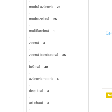
modrá azúrová
26
modrozelená
25
multifarebná
1
Le 
zelená
3
zelená bambusová
35
béžová
40
azúrová modrá
4
deep teal
3
No
artichaut
3