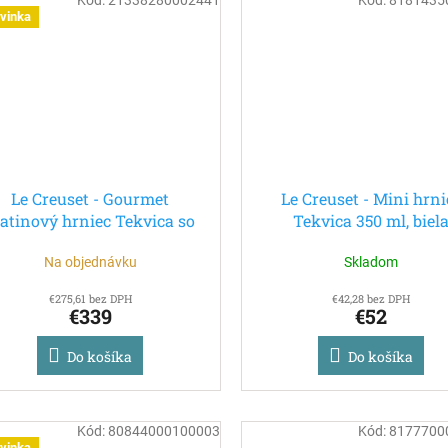
vinka
Le Creuset - Gourmet
Le Creuset - Mini hrni
iatinový hrniec Tekvica so
Tekvica 350 ml, biel
latým úchytom 28 cm/2,5l
Na objednávku
Skladom
čierny
€275,61 bez DPH
€42,28 bez DPH
€339
€52
Do košíka
Do košíka
Kód:
80844000100003
Kód:
8177700
vinka