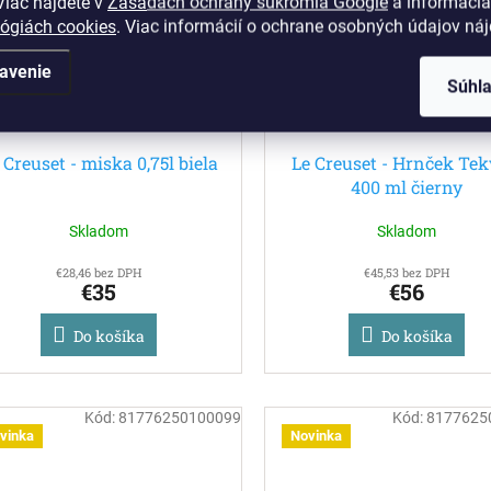
iac nájdete v
Zásadách ochrany súkromia Google
a informáciá
lógiách cookies
. Viac informácií o ochrane osobných údajov ná
avenie
Súhl
 Creuset - miska 0,75l biela
Le Creuset - Hrnček Tek
400 ml čierny
Skladom
Skladom
€28,46 bez DPH
€45,53 bez DPH
€35
€56
Do košíka
Do košíka
Kód:
81776250100099
Kód:
8177625
vinka
Novinka