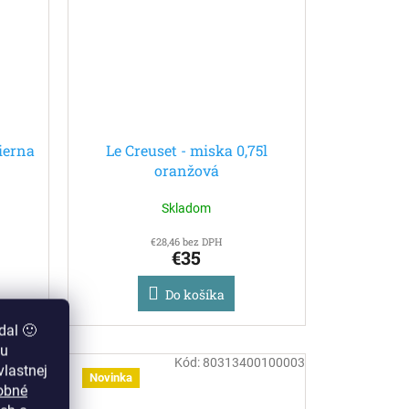
čierna
Le Creuset - miska 0,75l
oranžová
Skladom
€28,46 bez DPH
€35
Do košíka
dal 🙂
zu
0000003
Kód:
80313400100003
lastnej
Novinka
obné