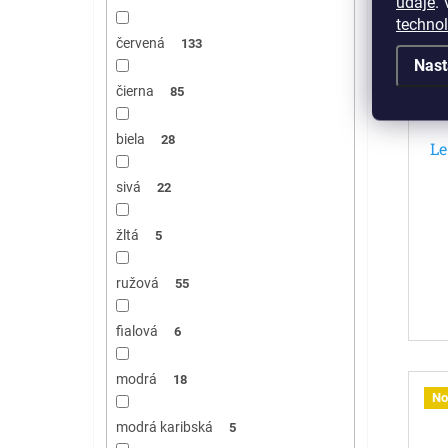
údaje
.
V
techno
červená
133
Nast
čierna
85
biela
28
Le
sivá
22
žltá
5
ružová
55
fialová
6
modrá
18
No
modrá karibská
5