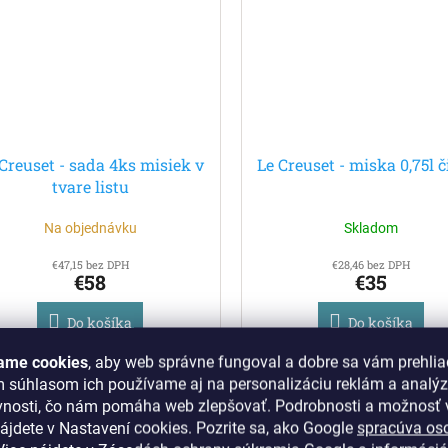
Creuset - sada 4ks misiek v
Le Creuset - miska 0,75l 
tvare listu
Na objednávku
Skladom
€47,15 bez DPH
€28,46 bez DPH
€58
€35
Do košíka
Do košíka
ame cookies
, aby web správne fungoval a dobre sa vám prehlia
m súhlasom ich používame aj na personalizáciu reklám a analý
Kód:
81775750100099
Kód:
8031340
vnosti, čo nám pomáha web zlepšovať. Podrobnosti a možnosť v
vinka
Novinka
ájdete v Nastavení cookies.
Pozrite sa, ako Google
spracúva os