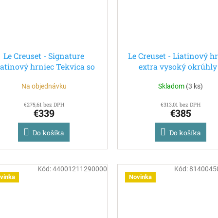
Le Creuset - Signature
Le Creuset - Liatinový h
iatinový hrniec Tekvica so
extra vysoký okrúhly
latým úchytom 24 cm/3,7l
pokrievkou 24 cm/5,0
Na objednávku
Skladom
(
3 ks
)
Nectar
Marseille
€275,61 bez DPH
€313,01 bez DPH
€339
€385
Do košíka
Do košíka
Kód:
44001211290000
Kód:
8140045
vinka
Novinka