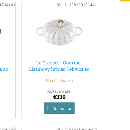
1734441
Kód:
21338280101441
t
Le Creuset - Gourmet
a so
Liatinový hrniec Tekvica so
2,5l
zlatým úchytom 28 cm/2,5l
Na objednávku
biely
€275,61 bez DPH
€339
Do košíka
0100003
Kód:
81814350000003