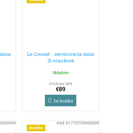
 misa
Le Creuset - servírovacia misa
3l oranžová
Skladom
€72,36 bez DPH
€89
Do košíka
0000099
Kód:
81775750900099
Novinka