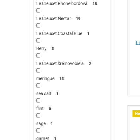
Le Creuset Rhone bordová
18
Le Creuset Nectar
19
Le Creuset Coastal Blue
1
L
Berry
z
5
Le Creuset krémovobiela
2
meringue
13
sea salt
1
flint
6
No
sage
1
garnet
1