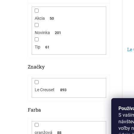
Akcia
50
Novinka
201
Tip
61
Le 
Značky
Le Creuset
893
Použív
Farba
S vaší
návšte
No
voľby n
oranžová
88