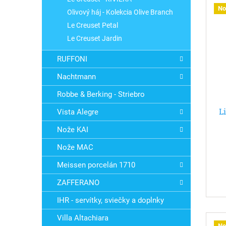
No
Olivový háj - Kolekcia Olive Branch
Le Creuset Petal
Le Creuset Jardin
RUFFONI
Nachtmann
Robbe & Berking - Striebro
L
Vista Alegre
z
Nože KAI
Nože MAC
Meissen porcelán 1710
ZAFFERANO
IHR - servítky, sviečky a doplnky
Villa Altachiara
No