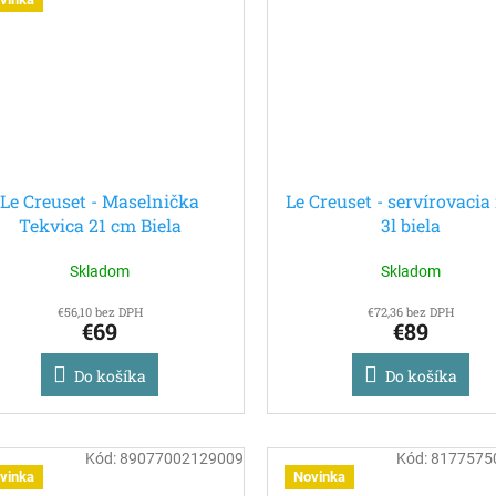
Le Creuset - Maselnička
Le Creuset - servírovacia
Tekvica 21 cm Biela
3l biela
Skladom
Skladom
€56,10 bez DPH
€72,36 bez DPH
€69
€89
Do košíka
Do košíka
Kód:
89077002129009
Kód:
8177575
vinka
Novinka