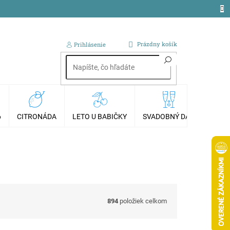
NÁKUPNÝ
Prázdny košík
Prihlásenie
KOŠÍK
6
CITRONÁDA
LETO U BABIČKY
SVADOBNÝ DAR
AKCI
894
položiek celkom