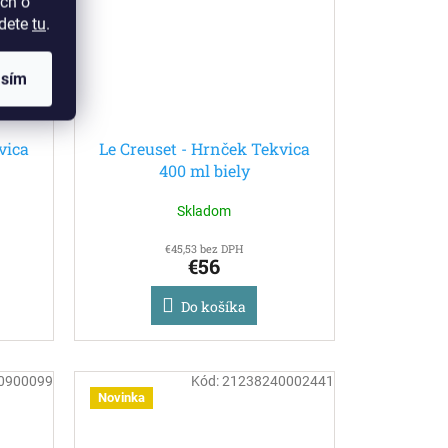
ch o
jdete
tu
.
asím
vica
Le Creuset - Hrnček Tekvica
400 ml biely
Skladom
€45,53 bez DPH
€56
Do košíka
0900099
Kód:
21238240002441
Novinka