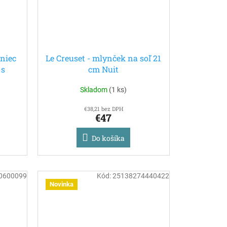
rniec
Le Creuset - mlynček na soľ 21
 s
cm Nuit
 l
Skladom
(
1 ks
)
€38,21 bez DPH
€47
Do košíka
0600099
Kód:
25138274440422
Novinka