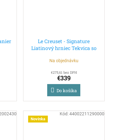
tanier
Le Creuset - Signature
Liatinový hrniec Tekvica so
zlatým úchytom 24 cm/3,7l
Na objednávku
Čierny
€275,61 bez DPH
€339
Do košíka
2002430
Kód:
44002211290000
Novinka