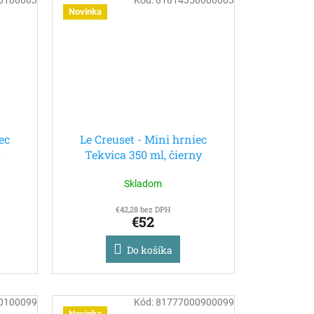
Novinka
ec
Le Creuset - Mini hrniec
a
Tekvica 350 ml, čierny
Skladom
€42,28 bez DPH
€52
Do košíka
0100099
Kód:
81777000900099
Novinka