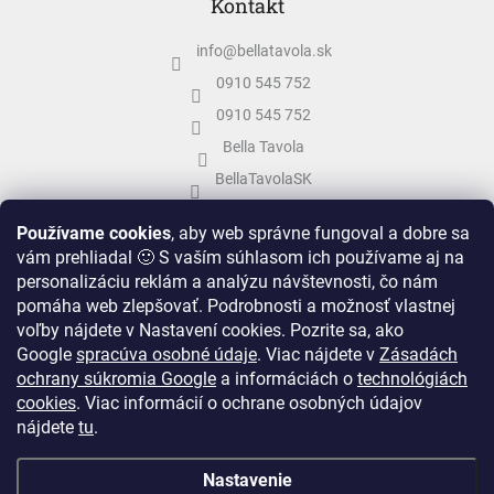
Kontakt
info
@
bellatavola.sk
0910 545 752
0910 545 752
Bella Tavola
BellaTavolaSK
bellatavola.sk
Používame cookies
, aby web správne fungoval a dobre sa
vám prehliadal 🙂 S vaším súhlasom ich používame aj na
personalizáciu reklám a analýzu návštevnosti, čo nám
pomáha web zlepšovať. Podrobnosti a možnosť vlastnej
voľby nájdete v Nastavení cookies.
Pozrite sa, ako
Google
spracúva osobné údaje
.
Viac nájdete v
Zásadách
ochrany súkromia Google
a informáciách o
technológiách
cookies
. Viac informácií o ochrane osobných údajov
nájdete
tu
.
Vytvoril Shoptet
&
Nastavenie