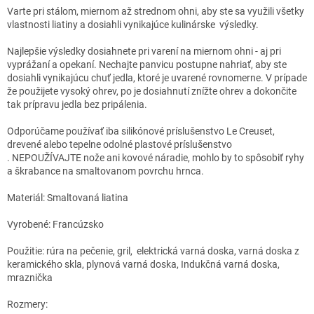
Varte pri stálom, miernom až strednom ohni, aby ste sa využili všetky
vlastnosti liatiny a dosiahli vynikajúce kulinárske výsledky.
Najlepšie výsledky dosiahnete pri varení na miernom ohni - aj pri
vyprážaní a opekaní. Nechajte panvicu postupne nahriať, aby ste
dosiahli vynikajúcu chuť jedla, ktoré je uvarené rovnomerne. V prípade
že použijete vysoký ohrev, po je dosiahnutí znížte ohrev a dokončite
tak prípravu jedla bez pripálenia.
Odporúčame používať iba silikónové príslušenstvo Le Creuset,
drevené alebo tepelne odolné plastové príslušenstvo
. NEPOUŽÍVAJTE nože ani kovové náradie, mohlo by to spôsobiť ryhy
a škrabance na smaltovanom povrchu hrnca.
Materiál: Smaltovaná liatina
Vyrobené: Francúzsko
Použitie: rúra na pečenie, gril, elektrická varná doska, varná doska z
keramického skla, plynová varná doska, Indukčná varná doska,
mraznička
Rozmery: