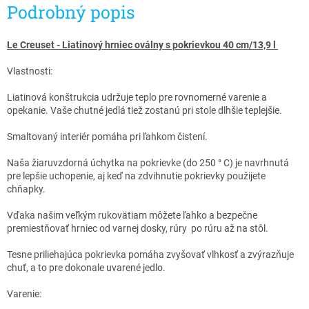
Podrobný popis
Le Creuset - Liatinový hrniec oválny s pokrievkou 40 cm/13,9 l ​
Vlastnosti:
Liatinová konštrukcia udržuje teplo pre rovnomerné varenie a
opekanie. Vaše chutné jedlá tiež zostanú pri stole dlhšie teplejšie.
Smaltovaný interiér pomáha pri ľahkom čistení.
Naša žiaruvzdorná úchytka na pokrievke (do 250 ° C) je navrhnutá
pre lepšie uchopenie, aj keď na zdvihnutie pokrievky použijete
chňapky.
Vďaka našim veľkým rukovätiam môžete ľahko a bezpečne
premiestňovať hrniec od varnej dosky, rúry po rúru až na stôl.
Tesne priliehajúca pokrievka pomáha zvyšovať vlhkosť a zvýrazňuje
chuť, a to pre dokonale uvarené jedlo.
Varenie: