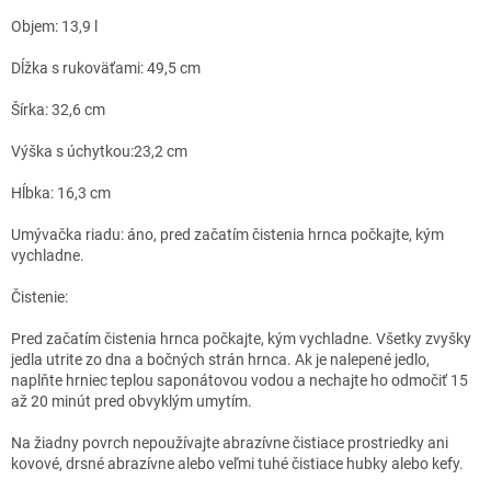
Objem: 13,9 l
Dĺžka s rukoväťami: 49,5 cm
Šírka: 32,6 cm
Výška s úchytkou:23,2 cm
Hĺbka: 16,3 cm
Umývačka riadu: áno, pred začatím čistenia hrnca počkajte, kým
vychladne.
Čistenie:
Pred začatím čistenia hrnca počkajte, kým vychladne. Všetky zvyšky
jedla utrite zo dna a bočných strán hrnca. Ak je nalepené jedlo,
naplňte hrniec teplou saponátovou vodou a nechajte ho odmočiť 15
až 20 minút pred obvyklým umytím.
Na žiadny povrch nepoužívajte abrazívne čistiace prostriedky ani
kovové, drsné abrazívne alebo veľmi tuhé čistiace hubky alebo kefy.