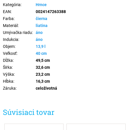
Kategória
:
Hrnce
EAN
:
0024147263388
Farba
:
čierna
Materiál
:
liatina
Umývačka riadu
:
áno
Indukcia
:
áno
Objem
:
13,9 l
Veľkosť
:
40 cm
Dĺžka
:
49,5 cm
Šírka
:
32,6 cm
Výška
:
23,2 cm
Hĺbka
:
16,3 cm
Záruka
:
celoživotná
Súvisiaci tovar