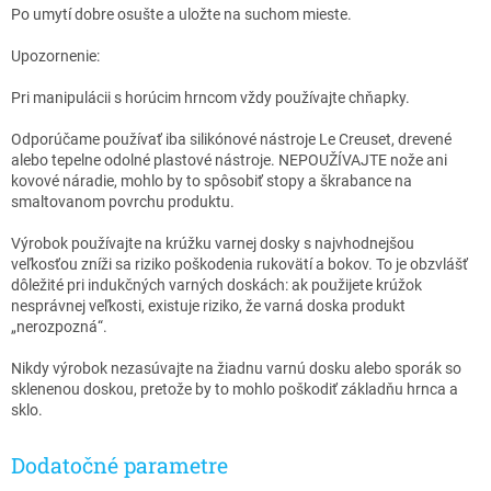
Po umytí dobre osušte a uložte na suchom mieste.
Upozornenie:
Pri manipulácii s horúcim hrncom vždy používajte chňapky.
Odporúčame používať iba silikónové nástroje Le Creuset, drevené
alebo tepelne odolné plastové nástroje. NEPOUŽÍVAJTE nože ani
kovové náradie, mohlo by to spôsobiť stopy a škrabance na
smaltovanom povrchu produktu.
Výrobok používajte na krúžku varnej dosky s najvhodnejšou
veľkosťou zníži sa riziko poškodenia rukovätí a bokov. To je obzvlášť
dôležité pri indukčných varných doskách: ak použijete krúžok
nesprávnej veľkosti, existuje riziko, že varná doska produkt
„nerozpozná“.
Nikdy výrobok nezasúvajte na žiadnu varnú dosku alebo sporák so
sklenenou doskou, pretože by to mohlo poškodiť základňu hrnca a
sklo.
Dodatočné parametre