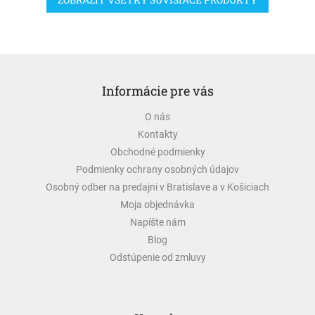
Z
á
Informácie pre vás
p
ä
O nás
t
Kontakty
i
e
Obchodné podmienky
Podmienky ochrany osobných údajov
Osobný odber na predajni v Bratislave a v Košiciach
Moja objednávka
Napíšte nám
Blog
Odstúpenie od zmluvy