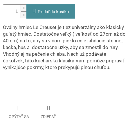
Pridať do košíka
Oválny hrniec Le Creuset je tiež univerzálny ako klasický
guľatý hrniec. Dostatočne veľký ( veľkosť od 27cm až do
40 cm) na to, aby sa v ňom pieklo celé jahňacie stehno,
kačka, hus a dostatočne úzky, aby sa zmestil do rúry.
Vhodný aj na pečenie chleba. Nech už podávate
čokoľvek, táto kuchárska klasika Vám pomôže pripraviť
vynikajúce pokrmy, ktoré prekypujú plnou chuťou.
OPÝTAŤ SA
ZDIEĽAŤ