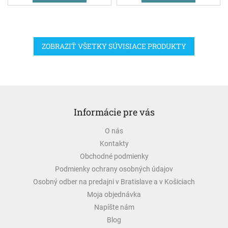
ZOBRAZIŤ VŠETKY SÚVISIACE PRODUKTY
Z
á
Informácie pre vás
p
ä
O nás
t
Kontakty
i
e
Obchodné podmienky
Podmienky ochrany osobných údajov
Osobný odber na predajni v Bratislave a v Košiciach
Moja objednávka
Napíšte nám
Blog