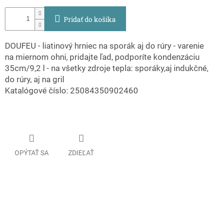
Pridať do košíka
DOUFEU - liatinový hrniec na sporák aj do rúry - varenie
na miernom ohni, pridajte ľad, podporíte kondenzáciu
35cm/9,2 l - na všetky zdroje tepla: sporáky,aj indukčné,
do rúry, aj na gril
Katalógové číslo: 25084350902460
OPÝTAŤ SA
ZDIEĽAŤ