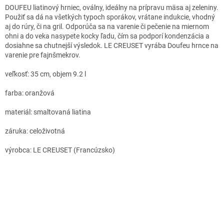
DOUFEU liatinový hrniec, oválny, ideálny na prípravu mäsa aj zeleniny.
Použiť sa dá na všetkých typoch sporákov, vrátane indukcie, vhodný
aj do rúry, či na gril. Odporúča sa na varenie či pečenie na miernom
ohni a do veka nasypete kocky ľadu, čím sa podporí kondenzácia a
dosiahne sa chutnejší výsledok. LE CREUSET vyrába Doufeu hrnce na
varenie pre fajnšmekrov.
veľkosť: 35 cm, objem 9.2 l
farba: oranžová
materiál: smaltovaná liatina
záruka: celoživotná
výrobca: LE CREUSET (Francúzsko)