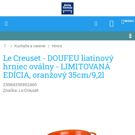
Prejsť
na
obsah
NÁKU
KOŠÍK
Domov
/
Kuchyňa a varenie
/
Hrnce
Le Creuset - DOUFEU liatinový
hrniec oválny - LIMITOVANÁ
EDÍCIA, oranžový 35cm/9,2l
25084350902460
Značka:
Le Creuset