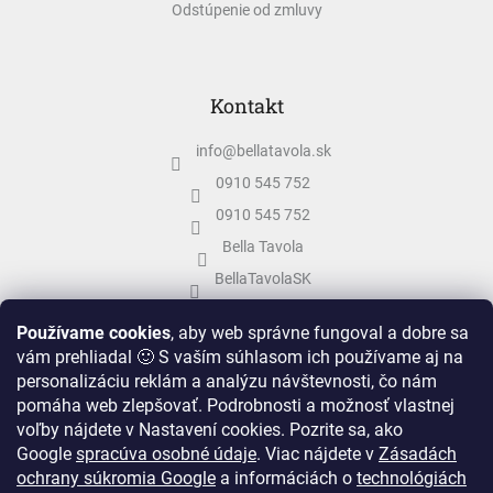
Odstúpenie od zmluvy
Kontakt
info
@
bellatavola.sk
0910 545 752
0910 545 752
Bella Tavola
BellaTavolaSK
bellatavola.sk
Používame cookies
, aby web správne fungoval a dobre sa
vám prehliadal 🙂 S vaším súhlasom ich používame aj na
personalizáciu reklám a analýzu návštevnosti, čo nám
pomáha web zlepšovať. Podrobnosti a možnosť vlastnej
voľby nájdete v Nastavení cookies.
Pozrite sa, ako
Google
spracúva osobné údaje
.
Viac nájdete v
Zásadách
ochrany súkromia Google
a informáciách o
technológiách