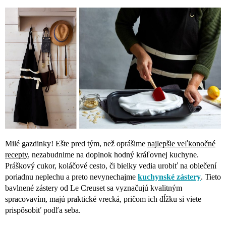
Milé gazdinky! Ešte pred tým, než oprášime
najlepšie veľkonočné
recepty
, nezabudnime na doplnok hodný kráľovnej kuchyne.
Práškový cukor, koláčové cesto, či bielky vedia urobiť na oblečení
poriadnu neplechu a preto nevynechajme
kuchynské zástery
. Tieto
bavlnené zástery od Le Creuset sa vyznačujú kvalitným
spracovavím, majú praktické vrecká, pričom ich dĺžku si viete
prispôsobiť podľa seba.