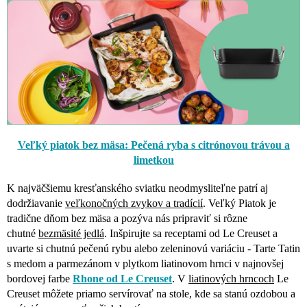
Veľký piatok bez mäsa: Pečená ryba s citrónovou trávou a
limetkou
K najväčšiemu kresťanského sviatku neodmysliteľne patrí aj
dodržiavanie
veľkonočných zvykov a tradícií
. Veľký Piatok je
tradične dňom bez mäsa a pozýva nás pripraviť si rôzne
chutné
bezmäsité jedlá
. Inšpirujte sa receptami od Le Creuset a
uvarte si chutnú pečenú rybu alebo zeleninovú variáciu - Tarte Tatin
s medom a parmezánom v plytkom liatinovom hrnci v najnovšej
bordovej farbe
Rhone od Le Creuset
. V
liatinových hrncoch
Le
Creuset môžete priamo servírovať na stole, kde sa stanú ozdobou a