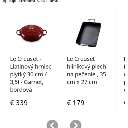
upútajú pozornosť vašich hostí.