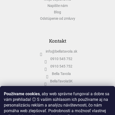
Napíšte nám
Blog
Odstúpenie od zmluvy
Kontakt
info
@
bellatavola.sk
0910 545 752
0910 545 752
Bella Tavola
BellaTavolaSK
bellatavola.sk
Používame cookies
, aby web správne fungoval a dobre sa
vám prehliadal 🙂 S vaším súhlasom ich používame aj na
personalizáciu reklám a analýzu návštevnosti, čo nám
pomáha web zlepšovať. Podrobnosti a možnosť vlastnej