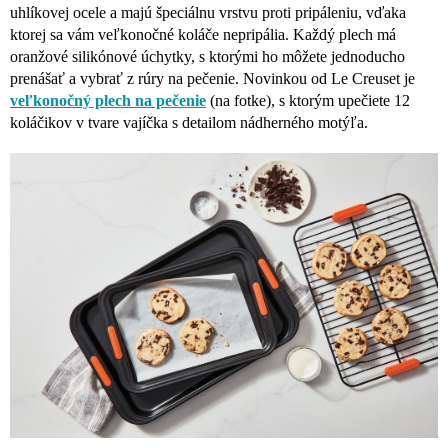
uhlíkovej ocele a majú špeciálnu vrstvu proti pripáleniu, vďaka
ktorej sa vám veľkonočné koláče nepripália. Každý plech má
oranžové silikónové úchytky, s ktorými ho môžete jednoducho
prenášať a vybrať z rúry na pečenie. Novinkou od Le Creuset je
veľkonočný plech na pečenie
(na fotke), s ktorým upečiete 12
koláčikov v tvare vajíčka s detailom nádherného motýľa.