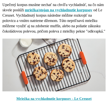
Upečený korpus musíme nechať na chvíľu vychladnúť, na čo nám
skvele poslúži
mriežka/stojan na vychladnutie korpusov
od Le
Creuset. Vychladnutý korpus následne môžme rozkrojiť na
polovicu a vnútro natrieme džemom. Túto nepriľnavú mriežku
môžeme využiť aj na zdobenie muffín, alebo na poliatie zákusku
čokoládovou polevou, pričom poleva z mriežky pekne "odkvapká."
Mriežka na vychladnutie korpusov - Le Creuset