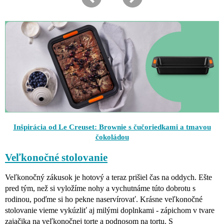
Inšpirácia od Le Creuset: Brownie s čučoriedkami a tmavou
čokoládou
Veľkonočné stolovanie
Veľkonočný zákusok je hotový a teraz prišiel čas na oddych. Ešte
pred tým, než si vyložíme nohy a vychutnáme túto dobrotu s
rodinou, poďme si ho pekne naservírovať. Krásne veľkonočné
stolovanie vieme vykúzliť aj milými doplnkami - zápichom v tvare
zajačika na veľkonočnej torte a podnosom na tortu. S