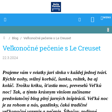
Prejsť
na
obsah
NÁKU
KOŠÍK
Domov
/
Blog
/
Veľkonočné pečenie s Le Creuset
Veľkonočné pečenie s Le Creuset
22.3.2024
Prajeme vám v sviatky jari slnka v každej jednej tvári.
Rýchle nohy, svižný korbáč, šunku, rožtek, ba aj
koláč. Trošku kriku, šťastia moc, preveselú Veľkú
noc! Tak, a týmto krásnym vinšom začíname
predsviatočný blog plný jarných inšpirácií. Veľká noc
je za rohom a nás, gazdinky, čaká tradičné
veľkonočné varenie a pečenie. Šibačov, rodinné