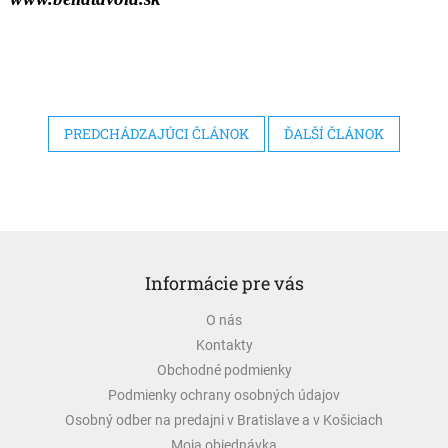
PREDCHÁDZAJÚCI ČLÁNOK
ĎALŠÍ ČLÁNOK
Z
á
Informácie pre vás
p
ä
O nás
t
Kontakty
i
e
Obchodné podmienky
Podmienky ochrany osobných údajov
Osobný odber na predajni v Bratislave a v Košiciach
Moja objednávka