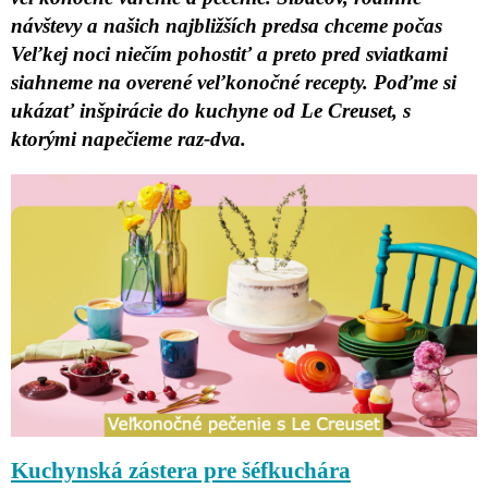
návštevy a našich najbližších predsa chceme počas
Veľkej noci niečím pohostiť a preto pred sviatkami
siahneme na overené veľkonočné recepty. Poďme si
ukázať inšpirácie do kuchyne od Le Creuset, s
ktorými napečieme raz-dva.
Kuchynská zástera pre šéfkuchára