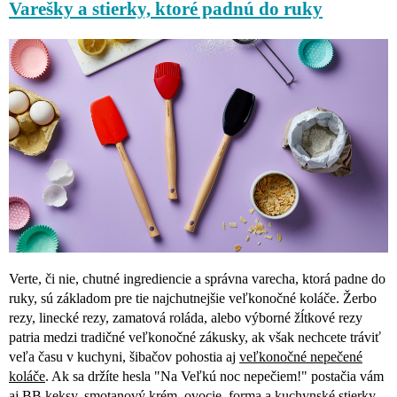
Varešky a stierky, ktoré padnú do ruky
Verte, či nie, chutné ingrediencie a správna varecha, ktorá padne do
ruky, sú základom pre tie najchutnejšie veľkonočné koláče. Žerbo
rezy, linecké rezy, zamatová roláda, alebo výborné žĺtkové rezy
patria medzi tradičné veľkonočné zákusky, ak však nechcete tráviť
veľa času v kuchyni, šibačov pohostia aj
veľkonočné nepečené
koláče
. Ak sa držíte hesla "Na Veľkú noc nepečiem!" postačia vám
aj BB keksy, smotanový krém, ovocie, forma a
kuchynské stierky
,