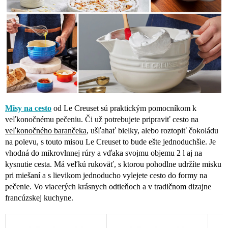
Misy na cesto
od Le Creuset sú praktickým pomocníkom k
veľkonočnému pečeniu. Či už potrebujete pripraviť cesto na
veľkonočného barančeka
, ušľahať bielky, alebo roztopiť čokoládu
na polevu, s touto misou Le Creuset to bude ešte jednoduchšie. Je
vhodná do mikrovlnnej rúry a vďaka svojmu objemu 2 l aj na
kysnutie cesta. Má veľkú rukoväť, s ktorou pohodlne udržíte misku
pri miešaní a s lievikom jednoducho vylejete cesto do formy na
pečenie. Vo viacerých krásnych odtieňoch a v tradičnom dizajne
francúzskej kuchyne.