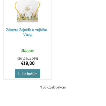
i
p
s
r
p
o
r
d
o
u
d
k
Zástera Zajačik a vajíčka -
Vingi
u
t
k
o
t
v
o
Skladom
v
€16,10 bez DPH
€19,80
Do košíka
1
položiek celkom
O
v
l
á