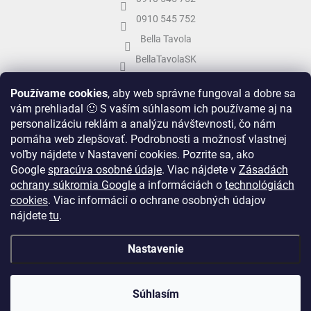
0910 545 752
Bella Tavola
BellaTavolaSK
bellatavola.sk
Používame cookies
, aby web správne fungoval a dobre sa
vám prehliadal 🙂 S vaším súhlasom ich používame aj na
personalizáciu reklám a analýzu návštevnosti, čo nám
pomáha web zlepšovať. Podrobnosti a možnosť vlastnej
voľby nájdete v Nastavení cookies.
Pozrite sa, ako
Google
spracúva osobné údaje
.
Viac nájdete v
Zásadách
ochrany súkromia Google
a informáciách o
technológiách
cookies
. Viac informácií o ochrane osobných údajov
nájdete
tu
.
Vytvoril Shoptet
&
Nastavenie
Copyright 2026
Bella Tavola
. Všetky práva vyhradené.
Upraviť nastavenie
Súhlasím
cookies