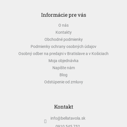
d
Z
a
á
c
Informácie pre vás
p
i
ä
e
O nás
t
p
Kontakty
i
r
v
e
Obchodné podmienky
k
Podmienky ochrany osobných údajov
y
Osobný odber na predajni v Bratislave a v Košiciach
v
ý
Moja objednávka
p
Napíšte nám
i
Blog
s
u
Odstúpenie od zmluvy
Kontakt
info
@
bellatavola.sk
0910 545 752