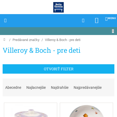
Prejsť
na
obsah
NÁKU
KOŠÍK
Domov
/
Predávané značky
/
Villeroy & Boch - pre deti
Villeroy & Boch - pre deti
OTVORIŤ FILTER
R
a
Abecedne
Najlacnejšie
Najdrahšie
Najpredávanejšie
d
e
V
n
ý
i
p
e