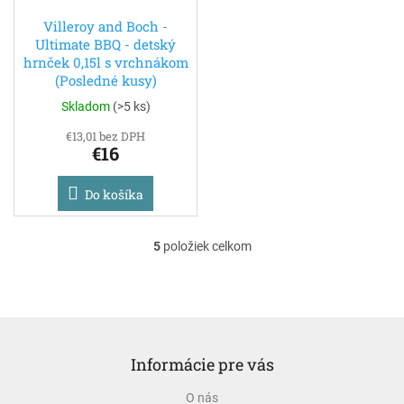
Villeroy and Boch -
Ultimate BBQ - detský
hrnček 0,15l s vrchnákom
(Posledné kusy)
Skladom
(
>5 ks
)
€13,01 bez DPH
€16
Do košíka
5
položiek celkom
O
v
l
á
d
Z
a
á
c
Informácie pre vás
p
i
ä
e
O nás