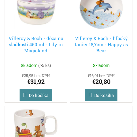
i
p
s
r
p
o
r
d
o
u
d
k
Villeroy & Boch - dóza na
Villeroy & Boch - hlboký
sladkosti 450 ml - Lily in
tanier 18,7cm - Happy as
u
t
Magicland
Bear
k
o
t
v
o
Skladom
(
>5 ks
)
Skladom
v
€25,95 bez DPH
€16,91 bez DPH
€31,92
€20,80
Do košíka
Do košíka