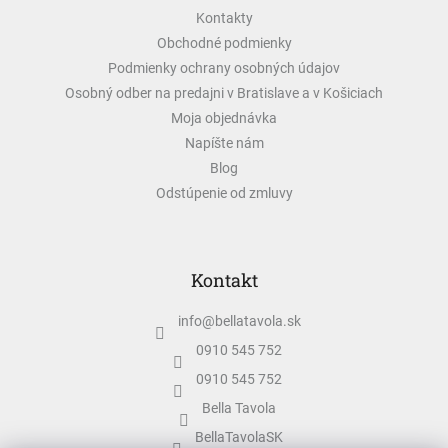
t
p
Kontakty
i
r
v
e
Obchodné podmienky
k
Podmienky ochrany osobných údajov
y
Osobný odber na predajni v Bratislave a v Košiciach
v
ý
Moja objednávka
p
Napíšte nám
i
Blog
s
u
Odstúpenie od zmluvy
Kontakt
info
@
bellatavola.sk
0910 545 752
0910 545 752
Bella Tavola
BellaTavolaSK