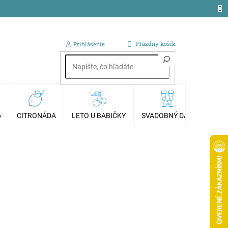
NÁKUPNÝ
Prázdny košík
Prihlásenie
KOŠÍK
6
CITRONÁDA
LETO U BABIČKY
SVADOBNÝ DAR
AKCI