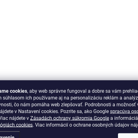
ame cookies
, aby web správne fungoval a dobre sa vám prehlia
m súhlasom ich používame aj na personalizáciu reklám a analý
vnosti, čo nám pomáha web zlepšovať. Podrobnosti a možnosť v
ájdete v Nastavení cookies.
Pozrite sa, ako Google
spracúva os
iac nájdete v
Zásadách ochrany súkromia Google
a informáciá
lógiách cookies
. Viac informácií o ochrane osobných údajov ná
avenie