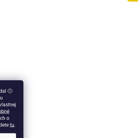
dal 🙂
zu
lastnej
obné
ch o
jdete
tu
.