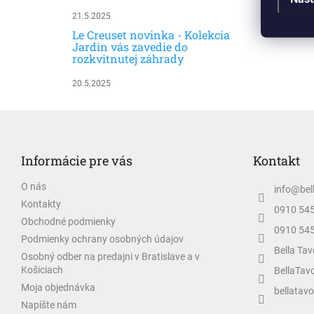
21.5.2025
Le Creuset novinka - Kolekcia
Jardin vás zavedie do
rozkvitnutej záhrady
20.5.2025
Z
á
p
Informácie pre vás
Kontakt
ä
t
O nás
info
@
bel
i
Kontakty
e
0910 54
Obchodné podmienky
0910 54
Podmienky ochrany osobných údajov
Bella Tav
Osobný odber na predajni v Bratislave a v
Košiciach
BellaTav
Moja objednávka
bellatavo
Napíšte nám