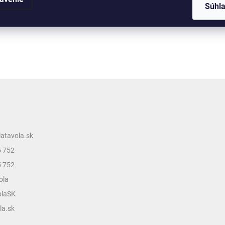
Súhl
latavola.sk
5 752
5 752
ola
olaSK
la.sk