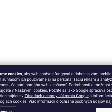
ame cookies
, aby web správne fungoval a dobre sa vám prehlia
m súhlasom ich používame aj na personalizáciu reklám a analý
vnosti, čo nám pomáha web zlepšovať. Podrobnosti a možnosť v
ájdete v Nastavení cookies.
Pozrite sa, ako Google
spracúva os
iac nájdete v
Zásadách ochrany súkromia Google
a informáciá
lógiách cookies
. Viac informácií o ochrane osobných údajov ná
avenie