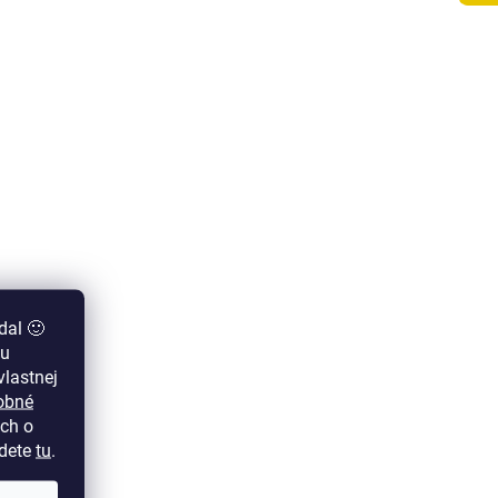
dal 🙂
zu
lastnej
obné
ch o
jdete
tu
.