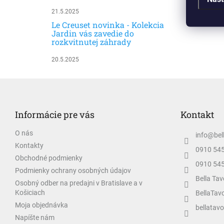
21.5.2025
Le Creuset novinka - Kolekcia
Jardin vás zavedie do
rozkvitnutej záhrady
20.5.2025
Z
á
p
Informácie pre vás
Kontakt
ä
t
O nás
info
@
bel
i
Kontakty
e
0910 54
Obchodné podmienky
0910 54
Podmienky ochrany osobných údajov
Bella Tav
Osobný odber na predajni v Bratislave a v
Košiciach
BellaTav
Moja objednávka
bellatavo
Napíšte nám