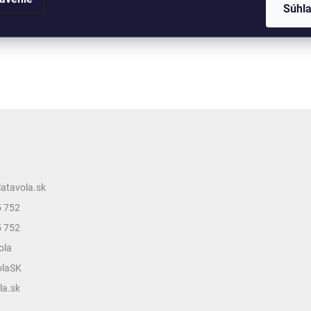
Súhl
latavola.sk
5 752
5 752
ola
olaSK
la.sk