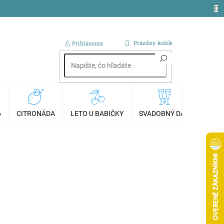
NÁKUPNÝ
Prázdny košík
Prihlásenie
KOŠÍK
6
CITRONÁDA
LETO U BABIČKY
SVADOBNÝ DAR
AKCI