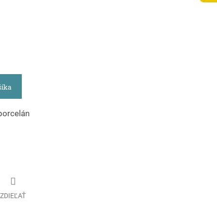
šíka
 porcelán
2
ZDIEĽAŤ