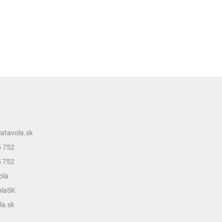
latavola.sk
5 752
5 752
ola
olaSK
la.sk