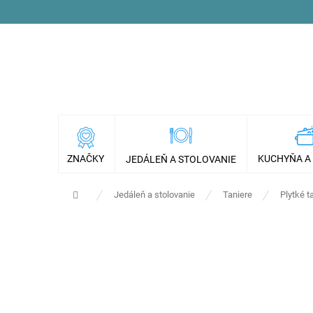
Prejsť
na
obsah
ZNAČKY
KUCHYŇA A
JEDÁLEŇ A STOLOVANIE
Domov
Jedáleň a stolovanie
Taniere
Plytké t