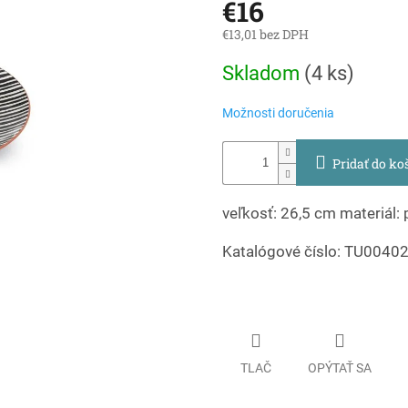
€16
€13,01 bez DPH
Jednotková
Skladom
(
4 ks
)
cena:
Možnosti doručenia
Pridať do ko
veľkosť: 26,5 cm materiál:
Katalógové číslo: TU0040
TLAČ
OPÝTAŤ SA