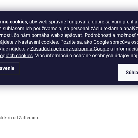
ame cookies
, aby web správne fungoval a dobre sa vám prehlia
m súhlasom ich používame aj na personalizáciu reklám a analý
vnosti, čo nám pomáha web zlepšovať. Podrobnosti a možnosť v
2 kamenné predajne
Osobný odber možný na pred
ájdete v Nastavení cookies.
Pozrite sa, ako Google
spracúva os
ion Bratislava, OC Optima Košice
iac nájdete v
Zásadách ochrany súkromia Google
a informáciá
lógiách cookies
. Viac informácií o ochrane osobných údajov ná
avenie
Súhl
kolekcia od Zafferano.