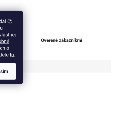
dal 🙂
zu
lastnej
ajni
Overené zákazníkmi
obné
ch o
jdete
tu
.
asím