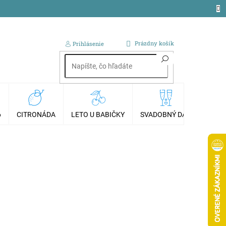
NÁKUPNÝ
Prázdny košík
Prihlásenie
KOŠÍK
6
CITRONÁDA
LETO U BABIČKY
SVADOBNÝ DAR
AKCI