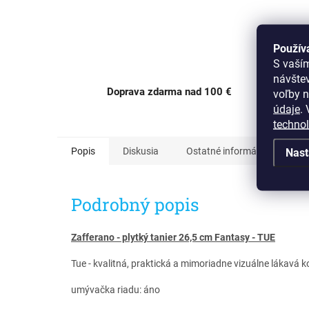
Použív
S vaší
návšte
Doprava zdarma nad 100 €
voľby n
OC Av
údaje
.
V
techno
Popis
Diskusia
Ostatné informácie
Nast
Podrobný popis
Zafferano - plytký tanier 26,5 cm Fantasy - TUE
Tue - kvalitná, praktická a mimoriadne vizuálne lákavá 
umývačka riadu: áno