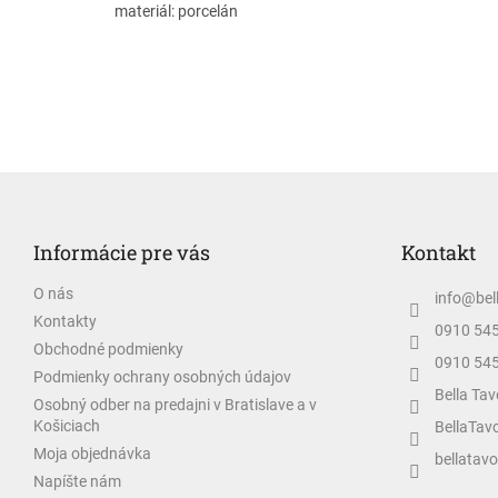
materiál: porcelán
Z
á
p
Informácie pre vás
Kontakt
ä
t
O nás
info
@
bel
i
Kontakty
e
0910 54
Obchodné podmienky
0910 54
Podmienky ochrany osobných údajov
Bella Tav
Osobný odber na predajni v Bratislave a v
Košiciach
BellaTav
Moja objednávka
bellatavo
Napíšte nám