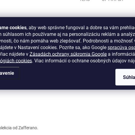
ame cookies
, aby web správne fungoval a dobre sa vám prehlia
m súhlasom ich používame aj na personalizáciu reklám a analý
vnosti, čo nám pomáha web zlepšovať. Podrobnosti a možnosť v
ájdete v Nastavení cookies.
Pozrite sa, ako Google
spracúva os
2 kamenné predajne
Osobný odber možný na pred
iac nájdete v
Zásadách ochrany súkromia Google
a informáciá
ion Bratislava, OC Optima Košice
lógiách cookies
. Viac informácií o ochrane osobných údajov ná
avenie
Súhl
kolekcia od Zafferano.