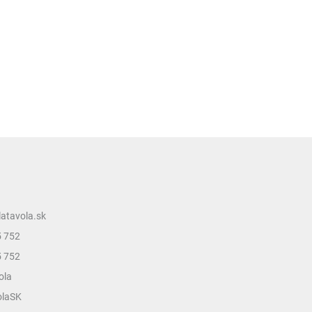
latavola.sk
5 752
5 752
ola
olaSK