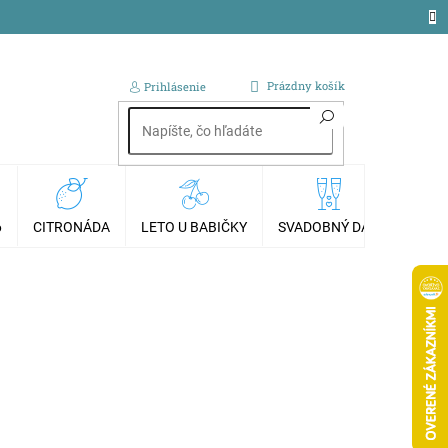
NÁKUPNÝ
Prázdny košík
Prihlásenie
KOŠÍK
6
CITRONÁDA
LETO U BABIČKY
SVADOBNÝ DAR
AKCI