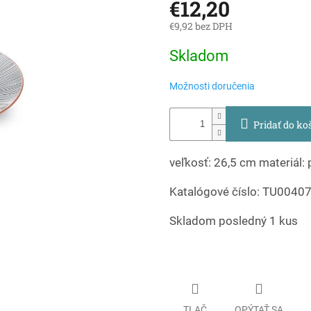
€12,20
€9,92 bez DPH
Jednotková
Skladom
cena:
Možnosti doručenia
Pridať do ko
veľkosť: 26,5 cm materiál:
Katalógové číslo: TU0040
Skladom posledný 1 kus
TLAČ
OPÝTAŤ SA