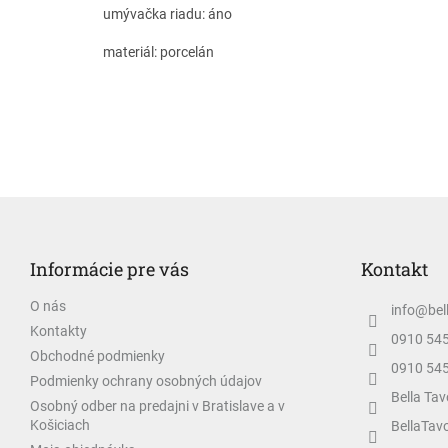
umývačka riadu: áno
materiál: porcelán
Z
á
p
Informácie pre vás
Kontakt
ä
t
O nás
info
@
bel
i
Kontakty
e
0910 54
Obchodné podmienky
0910 54
Podmienky ochrany osobných údajov
Bella Tav
Osobný odber na predajni v Bratislave a v
Košiciach
BellaTav