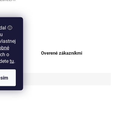
dal 🙂
zu
lastnej
obné
ajni
Overené zákazníkmi
ch o
jdete
tu
.
asím