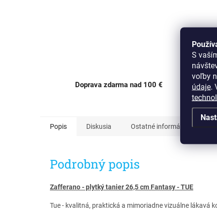
Použív
S vaší
návšte
voľby n
Doprava zdarma nad 100 €
údaje
.
V
OC Av
techno
Nast
Popis
Diskusia
Ostatné informácie
Podrobný popis
Zafferano - plytký tanier 26,5 cm Fantasy - TUE
Tue - kvalitná, praktická a mimoriadne vizuálne lákavá 