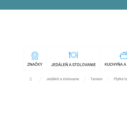
Prejsť
na
obsah
ZNAČKY
KUCHYŇA A
JEDÁLEŇ A STOLOVANIE
Domov
Jedáleň a stolovanie
Taniere
Plytké t