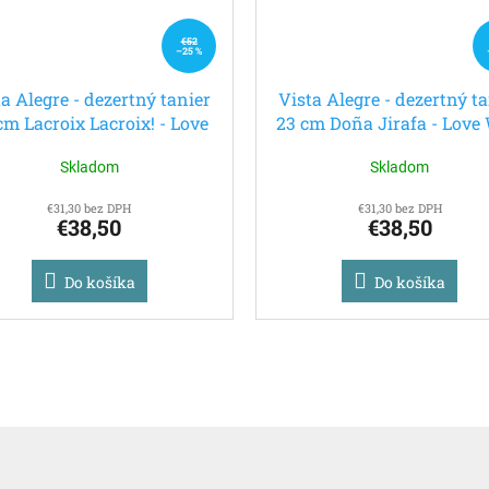
€52
–25 %
a Alegre - dezertný tanier
Vista Alegre - dezertný t
cm Lacroix Lacroix! - Love
23 cm Doña Jirafa - Love
Who You Want
You Want
Skladom
Skladom
€31,30 bez DPH
€31,30 bez DPH
€38,50
€38,50
Do košíka
Do košíka