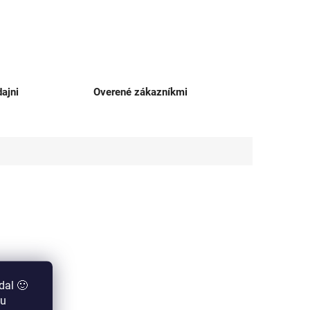
ajni
Overené zákazníkmi
dal 🙂
zu