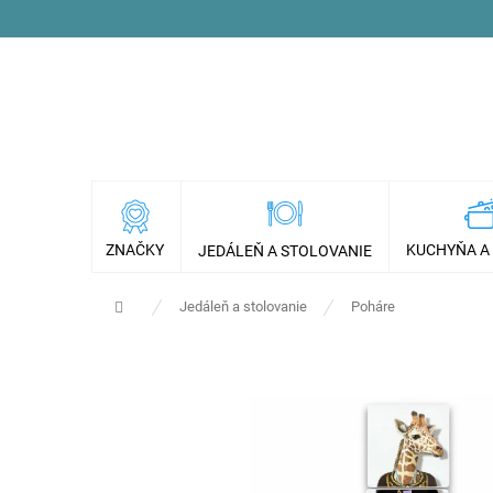
Prejsť
na
obsah
ZNAČKY
KUCHYŇA A
JEDÁLEŇ A STOLOVANIE
Domov
Jedáleň a stolovanie
Poháre