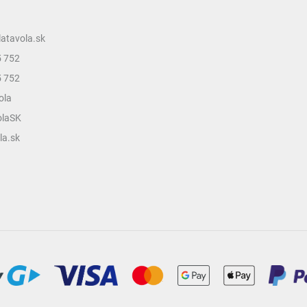
latavola.sk
5 752
5 752
ola
olaSK
la.sk