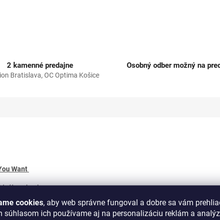
2 kamenné predajne
Osobný odber možný na pred
ion Bratislava, OC Optima Košice
You Want ​
ideálne ako dar
ame cookies
, aby web správne fungoval a dobre sa vám prehlia
m súhlasom ich používame aj na personalizáciu reklám a analý