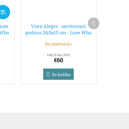
€52
–25 %
Ďalší
anier
Vista Alegre - servírovací
produkt
 Who
podnos 24,5x10 cm - Love Who
You Want
Na objednávku
€48,78 bez DPH
€60
Do košíka