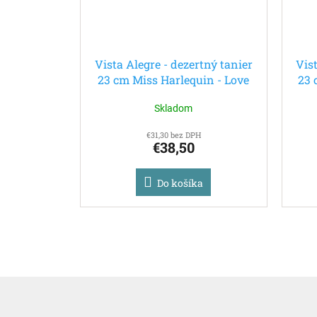
Vista Alegre - dezertný tanier
Vist
23 cm Miss Harlequin - Love
23 
Who You Want
Skladom
€31,30 bez DPH
€38,50
Do košíka
Z
á
p