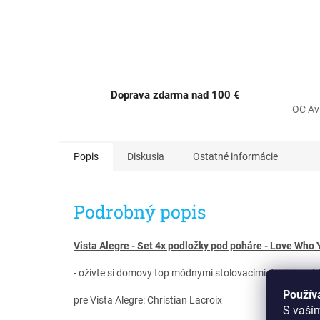
Doprava zdarma nad 100 €
OC Av
Popis
Diskusia
Ostatné informácie
Podrobný popis
Vista Alegre - Set 4x podložky pod poháre - Love Who 
- oživte si domovy top módnymi stolovacími doplnkami, 
Použív
pre
Vista Alegre: Christian Lacroix
S vaší