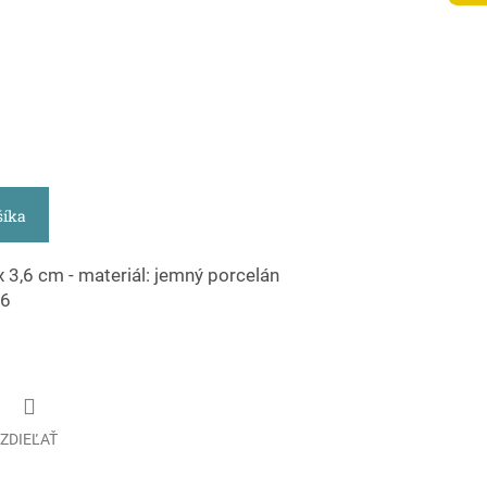
šíka
x 3,6 cm - materiál: jemný porcelán
86
ZDIEĽAŤ