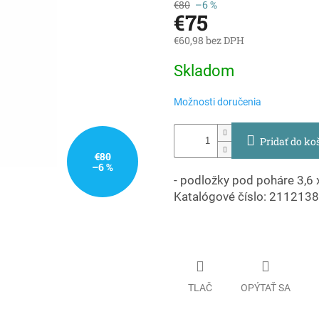
€80
–6 %
€75
€60,98 bez DPH
Jednotková
Skladom
cena:
Možnosti doručenia
Pridať do ko
€80
–6 %
- podložky pod poháre 3,6 
Katalógové číslo: 211213
TLAČ
OPÝTAŤ SA