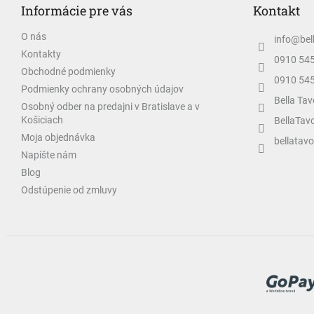
Informácie pre vás
Kontakt
ä
t
O nás
info
@
bel
i
Kontakty
e
0910 54
Obchodné podmienky
0910 54
Podmienky ochrany osobných údajov
Bella Tav
Osobný odber na predajni v Bratislave a v
Košiciach
BellaTav
Moja objednávka
bellatavo
Napíšte nám
Blog
Odstúpenie od zmluvy