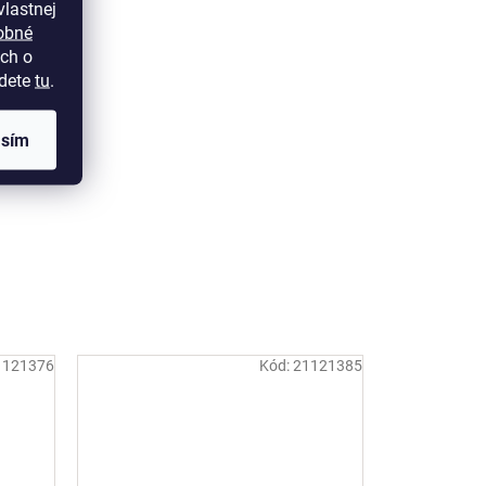
lastnej
obné
ch o
jdete
tu
.
asím
1121376
Kód:
21121385