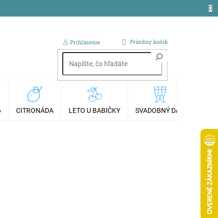
NÁKUPNÝ
Prázdny košík
Prihlásenie
KOŠÍK
6
CITRONÁDA
LETO U BABIČKY
SVADOBNÝ DAR
AKCI