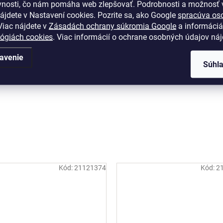
vnosti, čo nám pomáha web zlepšovať. Podrobnosti a možnosť v
ájdete v Nastavení cookies.
Pozrite sa, ako Google
spracúva os
iac nájdete v
Zásadách ochrany súkromia Google
a informáciá
lógiách cookies
. Viac informácií o ochrane osobných údajov ná
avenie
Súhl
Kód:
21121374
Kód:
2