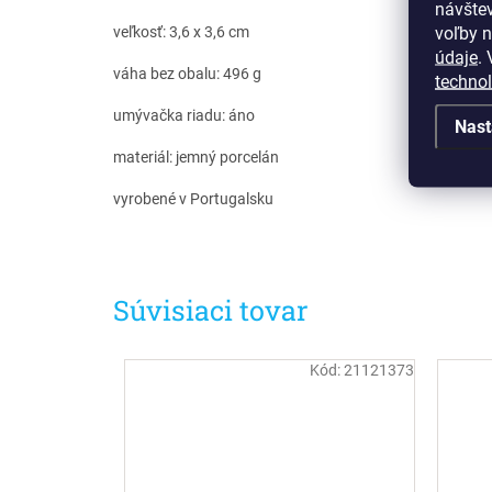
návšte
voľby n
veľkosť: 3,6 x 3,6 cm
údaje
.
V
váha bez obalu: 496 g
techno
umývačka riadu: áno
Nast
materiál: jemný porcelán
vyrobené v Portugalsku
Súvisiaci tovar
Kód:
21121373