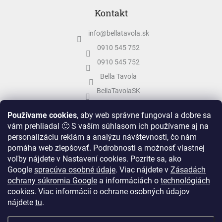
Kontakt
info
@
bellatavola.sk
0910 545 752
0910 545 752
Bella Tavola
BellaTavolaSK
bellatavola.sk
Používame cookies
, aby web správne fungoval a dobre sa
vám prehliadal 🙂 S vaším súhlasom ich používame aj na
personalizáciu reklám a analýzu návštevnosti, čo nám
pomáha web zlepšovať. Podrobnosti a možnosť vlastnej
voľby nájdete v Nastavení cookies.
Pozrite sa, ako
Google
spracúva osobné údaje
.
Viac nájdete v
Zásadách
ochrany súkromia Google
a informáciách o
technológiách
cookies
. Viac informácií o ochrane osobných údajov
nájdete
tu
.