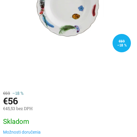
€69
–18 %
€69
–18 %
€56
€45,53 bez DPH
Jednotková
Skladom
cena:
Možnosti doručenia