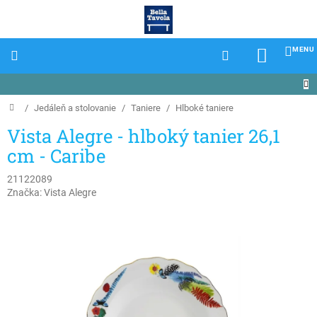
Prejsť
na
obsah
NÁKU
KOŠÍK
Domov
/
Jedáleň a stolovanie
/
Taniere
/
Hlboké taniere
Vista Alegre - hlboký tanier 26,1
cm - Caribe
21122089
Značka:
Vista Alegre