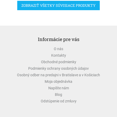
ZOBRAZIŤ VŠETKY SÚVISIACE PRODUKTY
Z
á
Informácie pre vás
p
ä
O nás
t
Kontakty
i
e
Obchodné podmienky
Podmienky ochrany osobných údajov
Osobný odber na predajni v Bratislave a v Košiciach
Moja objednávka
Napíšte nám
Blog
Odstúpenie od zmluvy