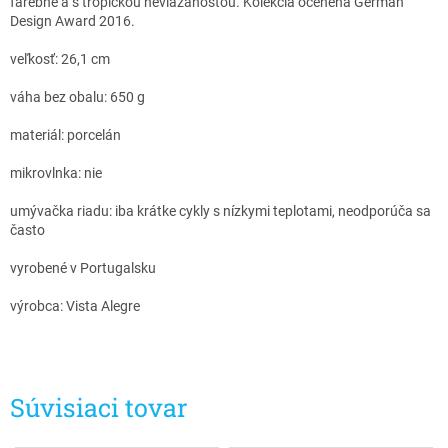
farebne a s tropickou neviazanosťou. Kolekcia ocenená German
Design Award 2016.
veľkosť: 26,1 cm
váha bez obalu: 650 g
materiál: porcelán
mikrovlnka: nie
umývačka riadu: iba krátke cykly s nízkymi teplotami, neodporúča sa
často
vyrobené v Portugalsku
výrobca: Vista Alegre
Súvisiaci tovar