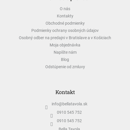
ä
O nás
t
Kontakty
i
e
Obchodné podmienky
Podmienky ochrany osobných údajov
Osobný odber na predajni v Bratislave a v Košiciach
Moja objednávka
Napíšte nám
Blog
Odstúpenie od zmluvy
Kontakt
info
@
bellatavola.sk
0910 545 752
0910 545 752
Bella Tavola