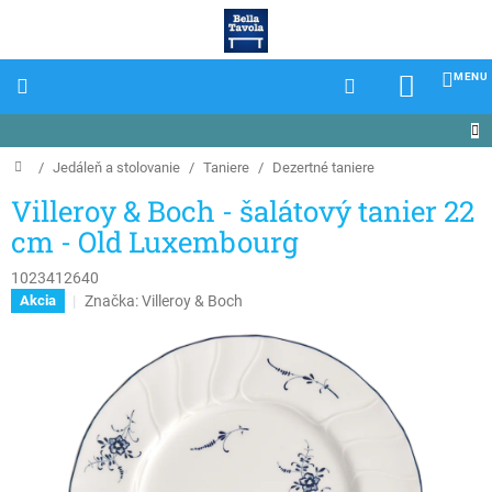
Prejsť
na
obsah
NÁKU
KOŠÍK
Domov
/
Jedáleň a stolovanie
/
Taniere
/
Dezertné taniere
Villeroy & Boch - šalátový tanier 22
cm - Old Luxembourg
1023412640
Značka:
Villeroy & Boch
Akcia