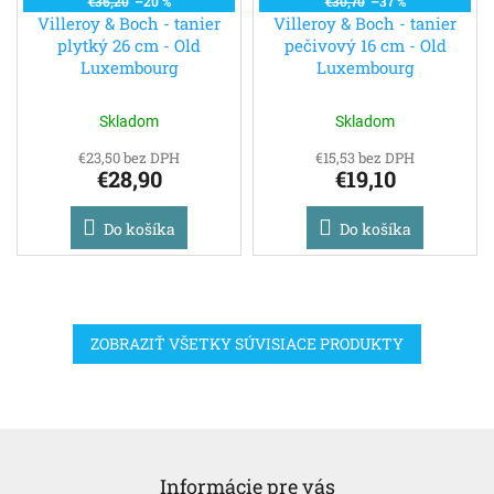
€36,20
–20 %
€30,70
–37 %
Villeroy & Boch - tanier
Villeroy & Boch - tanier
plytký 26 cm - Old
pečivový 16 cm - Old
Luxembourg
Luxembourg
Skladom
Skladom
€23,50 bez DPH
€15,53 bez DPH
€28,90
€19,10
Do košíka
Do košíka
ZOBRAZIŤ VŠETKY SÚVISIACE PRODUKTY
Z
á
Informácie pre vás
p