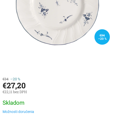
€34
–20 %
€34
–20 %
€27,20
€22,11 bez DPH
Jednotková
Skladom
cena:
Možnosti doručenia