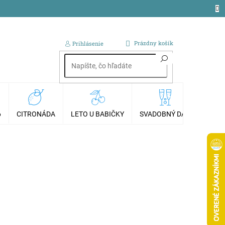
NÁKUPNÝ
Prázdny košík
Prihlásenie
KOŠÍK
6
CITRONÁDA
LETO U BABIČKY
SVADOBNÝ DAR
AKCI