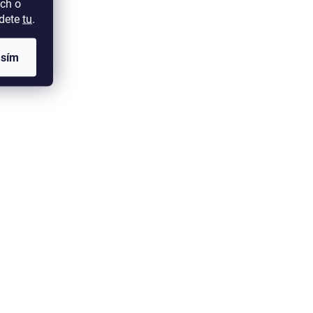
ch o
jdete
tu
.
asím