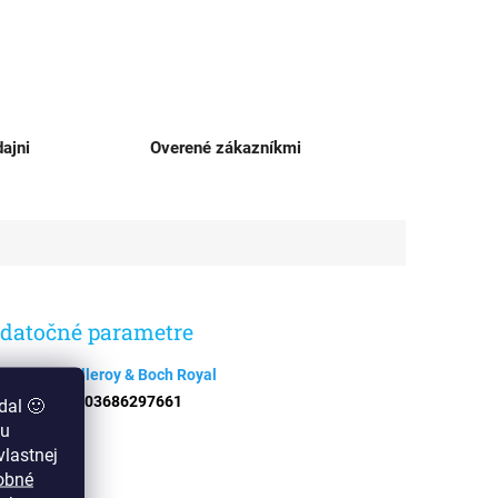
ajni
Overené zákazníkmi
datočné parametre
egória
:
Villeroy & Boch Royal
N
:
4003686297661
dal 🙂
zu
lastnej
obné