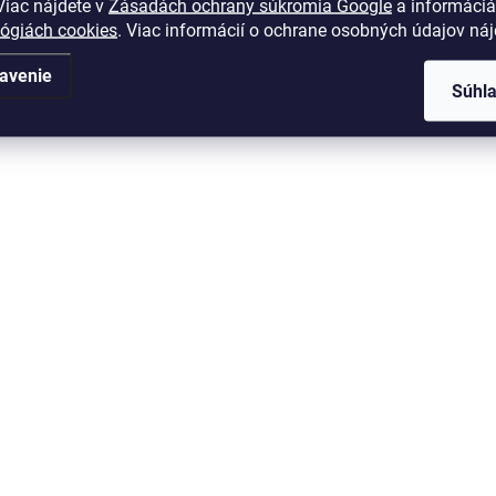
iac nájdete v
Zásadách ochrany súkromia Google
a informáciá
lógiách cookies
. Viac informácií o ochrane osobných údajov ná
avenie
Súhl