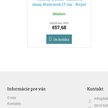
misa, štvorcová 17 cm - Royal
Skladom
€46,89 bez DPH
€57,68
Do košíka
Z
á
p
Informácie pre vás
Kontakt
ä
t
O nás
info
@
bel
i
Kontakty
e
0910 54