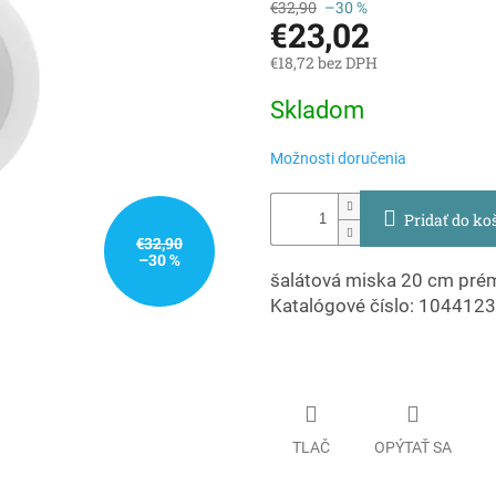
€32,90
–30 %
€23,02
€18,72 bez DPH
Jednotková
Skladom
cena:
Možnosti doručenia
Pridať do ko
€32,90
–30 %
šalátová miska 20 cm prém
Katalógové číslo: 104412
TLAČ
OPÝTAŤ SA