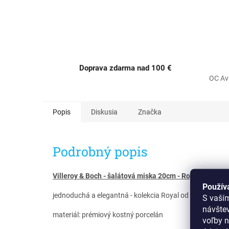
Doprava zdarma nad 100 €
OC Av
Popis
Diskusia
Značka
Podrobný popis
Villeroy & Boch - šalátová miska 20cm - Royal
Použív
jednoduchá a elegantná - kolekcia Royal od Villeroy & 
S vaší
návšte
materiál: prémiový kostný porcelán
voľby n