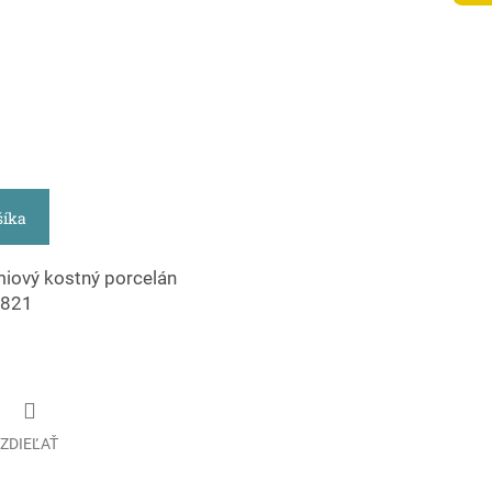
šíka
iový kostný porcelán
3821
ZDIEĽAŤ