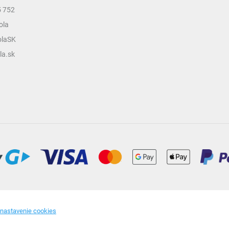
5 752
ola
olaSK
la.sk
 nastavenie cookies