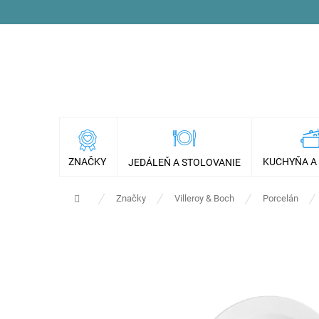
Prejsť
na
obsah
ZNAČKY
KUCHYŇA A
JEDÁLEŇ A STOLOVANIE
Domov
Značky
Villeroy & Boch
Porcelán