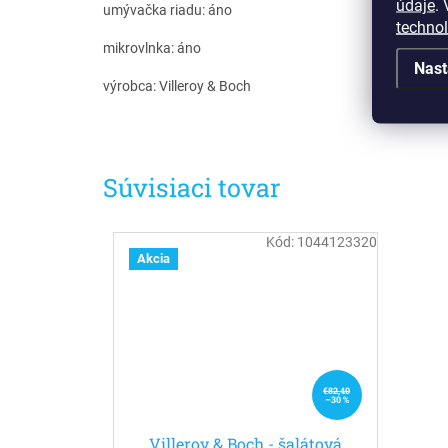
údaje
.
V
umývačka riadu: áno
techno
mikrovlnka: áno
Nast
výrobca: Villeroy & Boch
Súvisiaci tovar
Kód:
1044123320
Akcia
€82,40
–30 %
Villeroy & Boch - šalátová